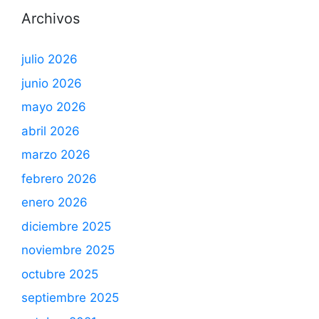
Archivos
julio 2026
junio 2026
mayo 2026
abril 2026
marzo 2026
febrero 2026
enero 2026
diciembre 2025
noviembre 2025
octubre 2025
septiembre 2025