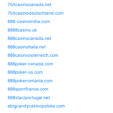
7bitcasinocanada.net
7bitcasinodeutschland.com
888-casinoindia.com
8888casino.uk
888casinocanada.net
888casinoitalia.net
888casinoosterreich.com
888poker-canada.com
888poker-us.com
888pokerromania.com
888sportfrance.com
888starzportugal.net
abigcandycasinopolska.com