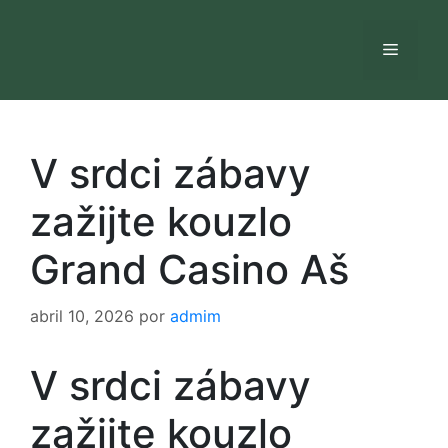
Saltar
al
Menú
contenido
V srdci zábavy
zažijte kouzlo
Grand Casino Aš
abril 10, 2026
por
admim
V srdci zábavy
zažijte kouzlo