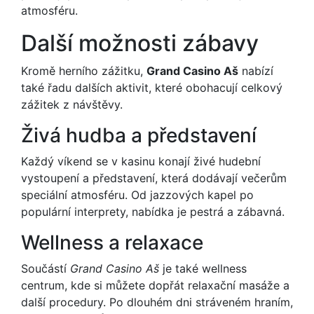
atmosféru.
Další možnosti zábavy
Kromě herního zážitku,
Grand Casino Aš
nabízí
také řadu dalších aktivit, které obohacují celkový
zážitek z návštěvy.
Živá hudba a představení
Každý víkend se v kasinu konají živé hudební
vystoupení a představení, která dodávají večerům
speciální atmosféru. Od jazzových kapel po
populární interprety, nabídka je pestrá a zábavná.
Wellness a relaxace
Součástí
Grand Casino Aš
je také wellness
centrum, kde si můžete dopřát relaxační masáže a
další procedury. Po dlouhém dni stráveném hraním,