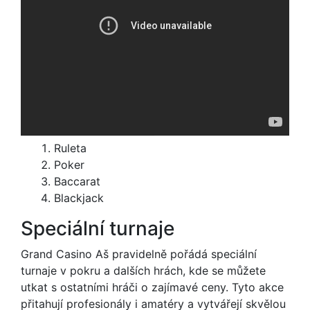
Ruleta
Poker
Baccarat
Blackjack
Speciální turnaje
Grand Casino Aš pravidelně pořádá speciální
turnaje v pokru a dalších hrách, kde se můžete
utkat s ostatními hráči o zajímavé ceny. Tyto akce
přitahují profesionály i amatéry a vytvářejí skvělou