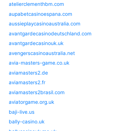
atelierclementhbm.com
aupabetcasinoespana.com
aussieplaycasinoaustralia.com
avantgardecasinodeutschland.com
avantgardecasinouk.uk
avengerscasinoaustralia.net
avia-masters-game.co.uk
aviamasters2.de
aviamasters2.fr
aviamasters2brasil.com
aviatorgame.org.uk
baji-live.us
bally-casino.uk