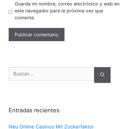
Guarda mi nombre, correo electrónico y web en
este navegador para la próxima vez que
comente.
Buscar:
Entradas recientes
Neu Online Casinos Mit Zockerfaktor