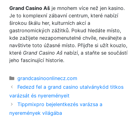
Grand Casino Aš
je mnohem více než jen kasino.
Je to komplexní zábavní centrum, které nabízí
širokou škálu her, kulturních akcí a
gastronomických zážitků. Pokud hledáte místo,
kde zažijete nezapomenutelné chvíle, neváhejte a
navštivte toto úžasné místo. Přijďte si užít kouzlo,
které
Grand Casino Aš
nabízí, a staňte se součástí
jeho fascinující historie.
Categorías
grandcasinoonlinecz.com
Fedezd fel a grand casino utalványkód titkos
varázsát és nyereményeit
Tippmixpro bejelentkezés varázsa a
nyeremények világába