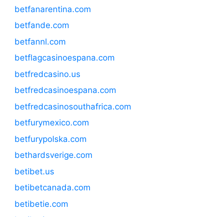
betfanarentina.com
betfande.com
betfannl.com
betflagcasinoespana.com
betfredcasino.us
betfredcasinoespana.com
betfredcasinosouthafrica.com
betfurymexico.com
betfurypolska.com
bethardsverige.com
betibet.us
betibetcanada.com
betibetie.com