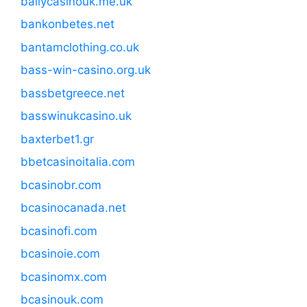
ballycasinouk.me.uk
bankonbetes.net
bantamclothing.co.uk
bass-win-casino.org.uk
bassbetgreece.net
basswinukcasino.uk
baxterbet1.gr
bbetcasinoitalia.com
bcasinobr.com
bcasinocanada.net
bcasinofi.com
bcasinoie.com
bcasinomx.com
bcasinouk.com