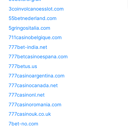
3coinvolcanoesslot.com
55betnederland.com
5gringositalia.com
711casinobelgique.com
777bet-india.net
777betcasinoespana.com
777betus.us
777casinoargentina.com
777casinocanada.net
777casinonl.net
777casinoromania.com
777casinouk.co.uk
7bet-no.com