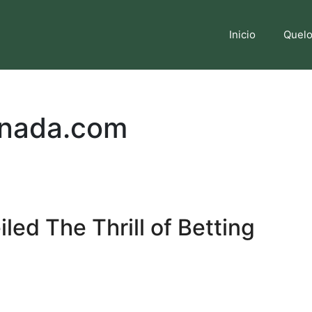
Inicio
Quelo
anada.com
led The Thrill of Betting