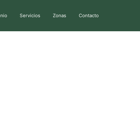
nio
Servicios
Zonas
Contacto