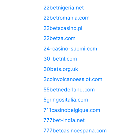
22betnigeria.net
22betromania.com
22betscasino.pl
22betza.com
24-casino-suomi.com
30-betnl.com
30bets.org.uk
3coinvolcanoesslot.com
55betnederland.com
5gringositalia.com
711casinobelgique.com
777bet-india.net
777betcasinoespana.com