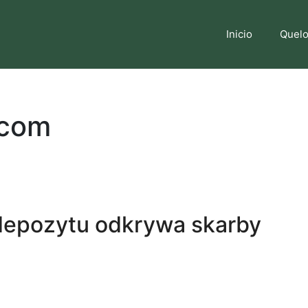
Inicio
Quelo
.com
depozytu odkrywa skarby