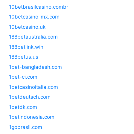
10betbrasilcasino.combr
10betcasino-mx.com
10betcasino.uk
188betaustralia.com
188betlink.win
188betus.us
1bet-bangladesh.com
1bet-ci.com
1betcasinoitalia.com
1betdeutsch.com
1betdk.com
1betindonesia.com
1gobrasil.com