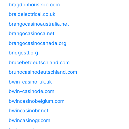
bragdonhousebb.com
braidelectrical.co.uk
brangocasinoaustralia.net
brangocasinoca.net
brangocasinocanada.org
bridgestl.org
brucebetdeutschland.com
brunocasinodeutschland.com
bwin-casino-uk.uk
bwin-casinode.com
bwincasinobelgium.com
bwincasinobr.net
bwincasinogr.com