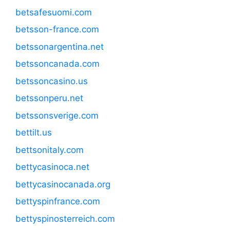
betsafesuomi.com
betsson-france.com
betssonargentina.net
betssoncanada.com
betssoncasino.us
betssonperu.net
betssonsverige.com
bettilt.us
bettsonitaly.com
bettycasinoca.net
bettycasinocanada.org
bettyspinfrance.com
bettyspinosterreich.com