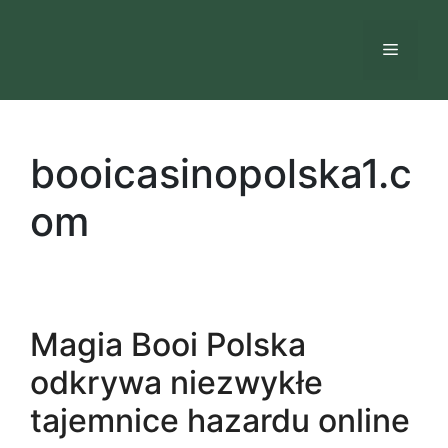
Saltar
al
Menú
contenido
booicasinopolska1.c
om
Magia Booi Polska
odkrywa niezwykłe
tajemnice hazardu online