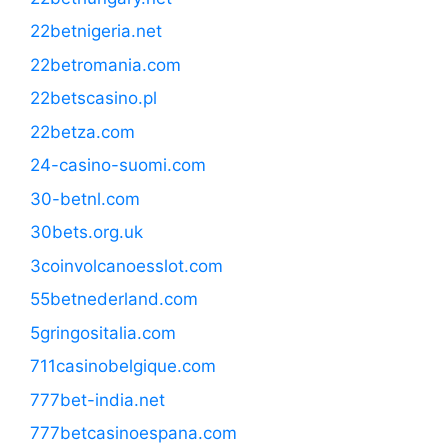
22betnigeria.net
22betromania.com
22betscasino.pl
22betza.com
24-casino-suomi.com
30-betnl.com
30bets.org.uk
3coinvolcanoesslot.com
55betnederland.com
5gringositalia.com
711casinobelgique.com
777bet-india.net
777betcasinoespana.com