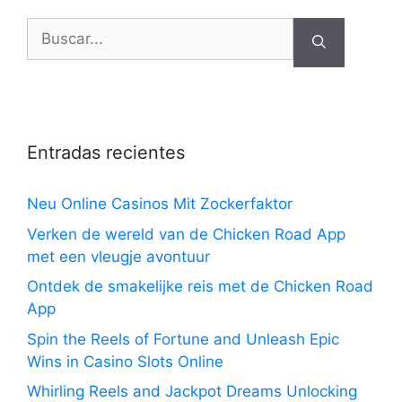
Buscar:
Entradas recientes
Neu Online Casinos Mit Zockerfaktor
Verken de wereld van de Chicken Road App
met een vleugje avontuur
Ontdek de smakelijke reis met de Chicken Road
App
Spin the Reels of Fortune and Unleash Epic
Wins in Casino Slots Online
Whirling Reels and Jackpot Dreams Unlocking