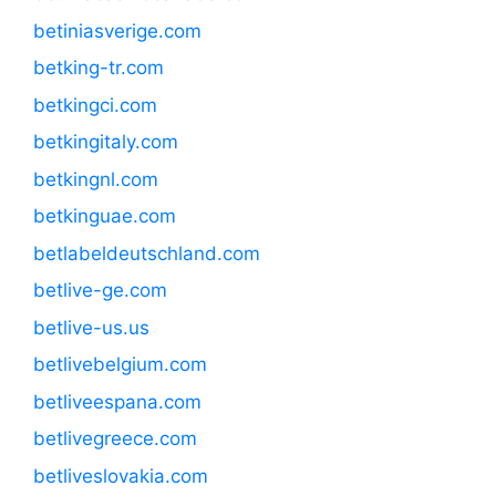
betiniasverige.com
betking-tr.com
betkingci.com
betkingitaly.com
betkingnl.com
betkinguae.com
betlabeldeutschland.com
betlive-ge.com
betlive-us.us
betlivebelgium.com
betliveespana.com
betlivegreece.com
betliveslovakia.com