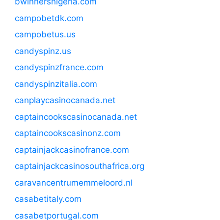
bwinnersnigeria.com
campobetdk.com
campobetus.us
candyspinz.us
candyspinzfrance.com
candyspinzitalia.com
canplaycasinocanada.net
captaincookscasinocanada.net
captaincookscasinonz.com
captainjackcasinofrance.com
captainjackcasinosouthafrica.org
caravancentrumemmeloord.nl
casabetitaly.com
casabetportugal.com