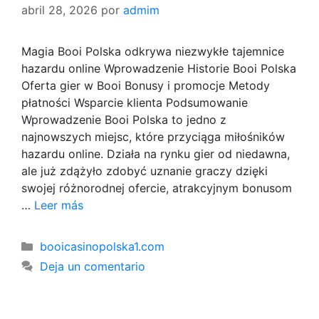
abril 28, 2026
por
admim
Magia Booi Polska odkrywa niezwykłe tajemnice
hazardu online Wprowadzenie Historie Booi Polska
Oferta gier w Booi Bonusy i promocje Metody
płatności Wsparcie klienta Podsumowanie
Wprowadzenie Booi Polska to jedno z
najnowszych miejsc, które przyciąga miłośników
hazardu online. Działa na rynku gier od niedawna,
ale już zdążyło zdobyć uznanie graczy dzięki
swojej różnorodnej ofercie, atrakcyjnym bonusom
…
Leer más
Categorías
booicasinopolska1.com
Deja un comentario