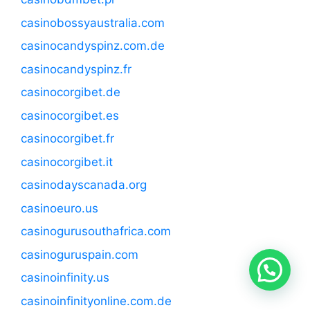
casinobossyaustralia.com
casinocandyspinz.com.de
casinocandyspinz.fr
casinocorgibet.de
casinocorgibet.es
casinocorgibet.fr
casinocorgibet.it
casinodayscanada.org
casinoeuro.us
casinogurusouthafrica.com
casinoguruspain.com
casinoinfinity.us
casinoinfinityonline.com.de