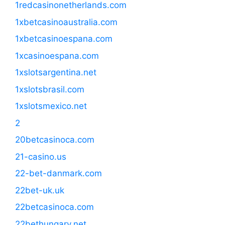
1redcasinonetherlands.com
1xbetcasinoaustralia.com
1xbetcasinoespana.com
1xcasinoespana.com
1xslotsargentina.net
1xslotsbrasil.com
1xslotsmexico.net
2
20betcasinoca.com
21-casino.us
22-bet-danmark.com
22bet-uk.uk
22betcasinoca.com
22bethungary.net