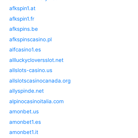
afkspin1.at
afkspin1.fr
afkspins.be
afkspinscasino.pl
alfcasino1.es
allluckycloversslot.net
allslots-casino.us
allslotscasinocanada.org
allyspinde.net
alpinocasinoitalia.com
amonbet.us
amonbet1.es
amonbet1.it