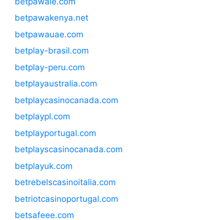
betpawaie.com
betpawakenya.net
betpawauae.com
betplay-brasil.com
betplay-peru.com
betplayaustralia.com
betplaycasinocanada.com
betplaypl.com
betplayportugal.com
betplayscasinocanada.com
betplayuk.com
betrebelscasinoitalia.com
betriotcasinoportugal.com
betsafeee.com