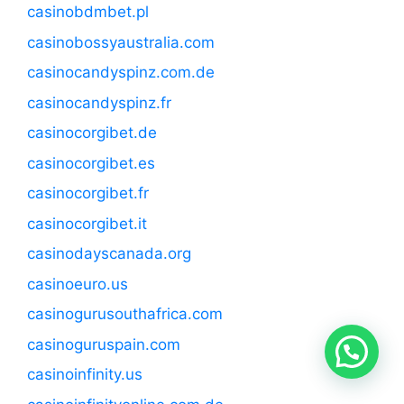
casinobdmbet.pl
casinobossyaustralia.com
casinocandyspinz.com.de
casinocandyspinz.fr
casinocorgibet.de
casinocorgibet.es
casinocorgibet.fr
casinocorgibet.it
casinodayscanada.org
casinoeuro.us
casinogurusouthafrica.com
casinoguruspain.com
casinoinfinity.us