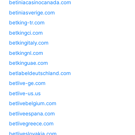
betiniacasinocanada.com
betiniasverige.com
betking-tr.com
betkingci.com
betkingitaly.com
betkingnl.com
betkinguae.com
betlabeldeutschland.com
betlive-ge.com
betlive-us.us
betlivebelgium.com
betliveespana.com
betlivegreece.com
betliveslovakia.com