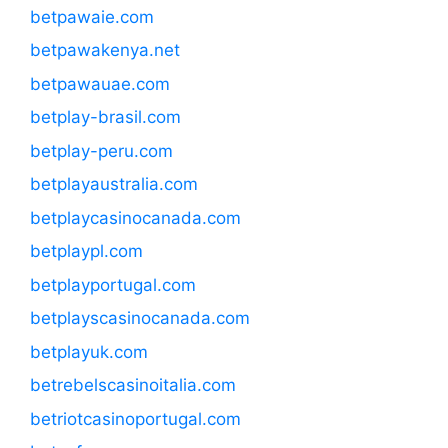
betpawaie.com
betpawakenya.net
betpawauae.com
betplay-brasil.com
betplay-peru.com
betplayaustralia.com
betplaycasinocanada.com
betplaypl.com
betplayportugal.com
betplayscasinocanada.com
betplayuk.com
betrebelscasinoitalia.com
betriotcasinoportugal.com