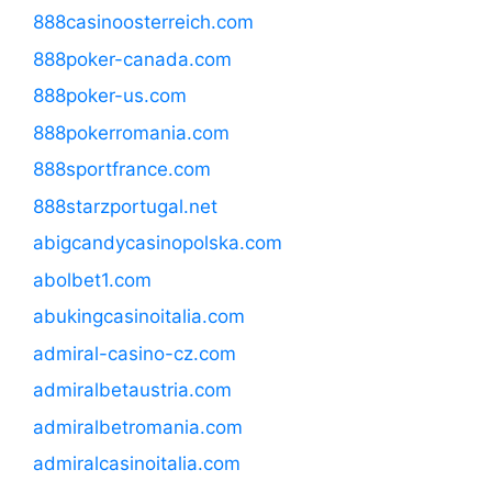
888casinoosterreich.com
888poker-canada.com
888poker-us.com
888pokerromania.com
888sportfrance.com
888starzportugal.net
abigcandycasinopolska.com
abolbet1.com
abukingcasinoitalia.com
admiral-casino-cz.com
admiralbetaustria.com
admiralbetromania.com
admiralcasinoitalia.com