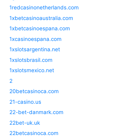
1redcasinonetherlands.com
1xbetcasinoaustralia.com
1xbetcasinoespana.com
1xcasinoespana.com
1xslotsargentina.net
1xslotsbrasil.com
1xslotsmexico.net
2
20betcasinoca.com
21-casino.us
22-bet-danmark.com
22bet-uk.uk
22betcasinoca.com