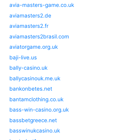
avia-masters-game.co.uk
aviamasters2.de
aviamasters2.fr
aviamasters2brasil.com
aviatorgame.org.uk
baji-live.us
bally-casino.uk
ballycasinouk.me.uk
bankonbetes.net
bantamclothing.co.uk
bass-win-casino.org.uk
bassbetgreece.net
basswinukcasino.uk