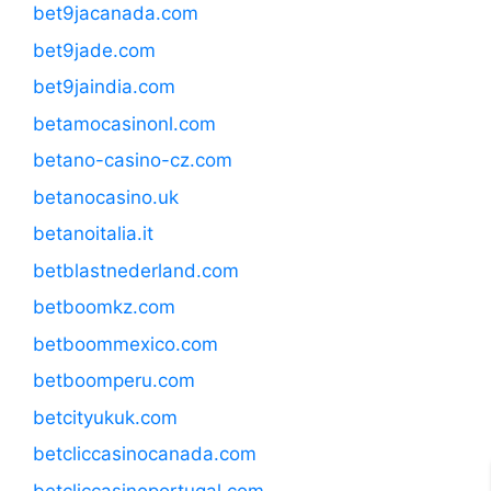
bet9jacanada.com
bet9jade.com
bet9jaindia.com
betamocasinonl.com
betano-casino-cz.com
betanocasino.uk
betanoitalia.it
betblastnederland.com
betboomkz.com
betboommexico.com
betboomperu.com
betcityukuk.com
betcliccasinocanada.com
betcliccasinoportugal.com