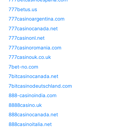
777betus.us
777casinoargentina.com
777casinocanada.net
777casinonl.net
777casinoromania.com
777casinouk.co.uk
7bet-no.com
7bitcasinocanada.net
7bitcasinodeutschland.com
888-casinoindia.com
8888casino.uk
888casinocanada.net
888casinoitalia.net