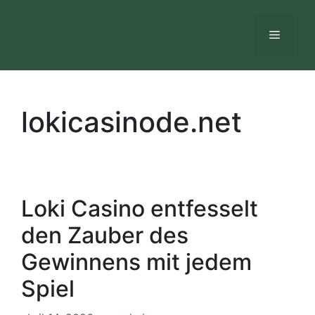
Saltar
al
Menú
contenido
lokicasinode.net
Loki Casino entfesselt
den Zauber des
Gewinnens mit jedem
Spiel