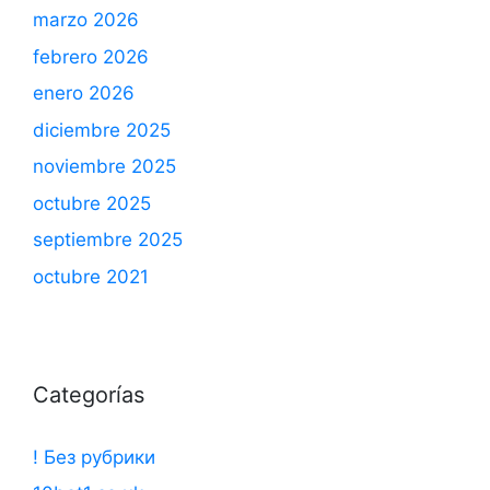
marzo 2026
febrero 2026
enero 2026
diciembre 2025
noviembre 2025
octubre 2025
septiembre 2025
octubre 2021
Categorías
! Без рубрики