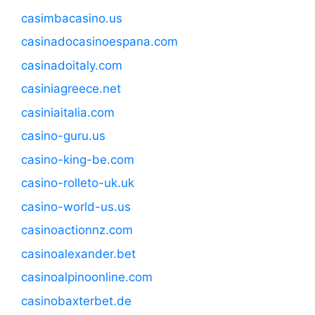
casimbacasino.us
casinadocasinoespana.com
casinadoitaly.com
casiniagreece.net
casiniaitalia.com
casino-guru.us
casino-king-be.com
casino-rolleto-uk.uk
casino-world-us.us
casinoactionnz.com
casinoalexander.bet
casinoalpinoonline.com
casinobaxterbet.de