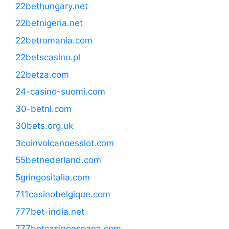
22bethungary.net
22betnigeria.net
22betromania.com
22betscasino.pl
22betza.com
24-casino-suomi.com
30-betnl.com
30bets.org.uk
3coinvolcanoesslot.com
55betnederland.com
5gringositalia.com
711casinobelgique.com
777bet-india.net
777betcasinoespana.com