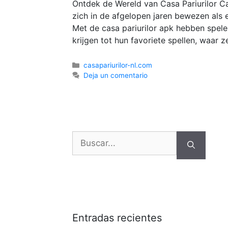
Ontdek de Wereld van Casa Pariurilor Ca
zich in de afgelopen jaren bewezen als
Met de casa pariurilor apk hebben spel
krijgen tot hun favoriete spellen, waar ze
Categorías
casapariurilor-nl.com
Deja un comentario
Buscar:
Entradas recientes