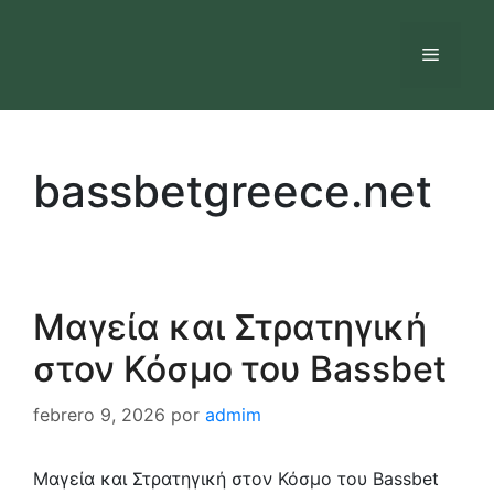
Saltar
al
Menú
contenido
bassbetgreece.net
Μαγεία και Στρατηγική
στον Κόσμο του Bassbet
febrero 9, 2026
por
admim
Μαγεία και Στρατηγική στον Κόσμο του Bassbet