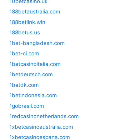
10betcasino.uk
188betaustralia.com
188betlink.win
188betus.us
1bet-bangladesh.com
1bet-ci.com
1betcasinoitalia.com
1betdeutsch.com
1betdk.com
1betindonesia.com
1gobrasil.com
1redcasinonetherlands.com
1xbetcasinoaustralia.com
1xbetcasinoespana.com