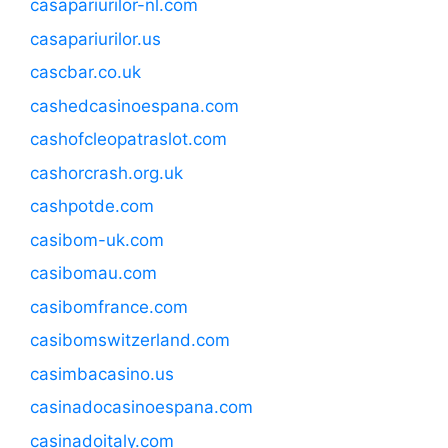
casapariurilor-nl.com
casapariurilor.us
cascbar.co.uk
cashedcasinoespana.com
cashofcleopatraslot.com
cashorcrash.org.uk
cashpotde.com
casibom-uk.com
casibomau.com
casibomfrance.com
casibomswitzerland.com
casimbacasino.us
casinadocasinoespana.com
casinadoitaly.com