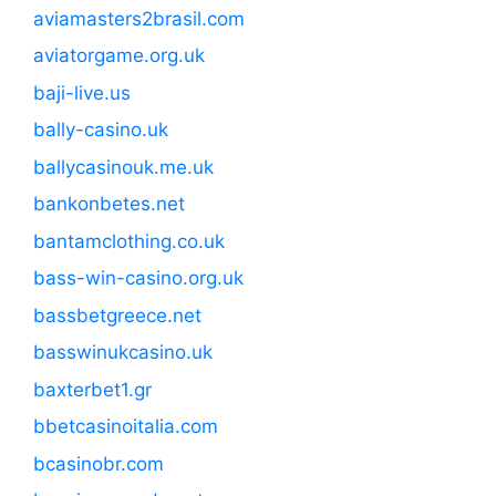
aviamasters2brasil.com
aviatorgame.org.uk
baji-live.us
bally-casino.uk
ballycasinouk.me.uk
bankonbetes.net
bantamclothing.co.uk
bass-win-casino.org.uk
bassbetgreece.net
basswinukcasino.uk
baxterbet1.gr
bbetcasinoitalia.com
bcasinobr.com