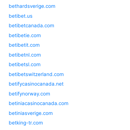
bethardsverige.com
betibet.us
betibetcanada.com
betibetie.com
betibetit.com
betibetnl.com
betibetsl.com
betibetswitzerland.com
betifycasinocanada.net
betifynorway.com
betiniacasinocanada.com
betiniasverige.com
betking-tr.com