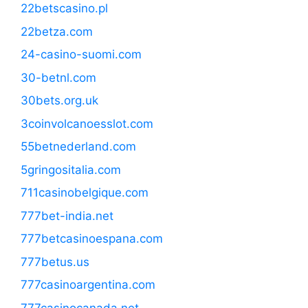
22betscasino.pl
22betza.com
24-casino-suomi.com
30-betnl.com
30bets.org.uk
3coinvolcanoesslot.com
55betnederland.com
5gringositalia.com
711casinobelgique.com
777bet-india.net
777betcasinoespana.com
777betus.us
777casinoargentina.com
777casinocanada.net