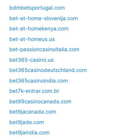
bdmbetsportugal.com
bet-at-home-slovenija.com
bet-at-homekenya.com
bet-at-homeus.us
bet-passioncasinoitalia.com
bet365-casino.us
bet365casinodeutschland.com
bet365casinoindia.com
bet7k-entrar.com.br
bet99casinocanada.com
bet9jacanada.com
bet9jade.com
bet9jaindia.com