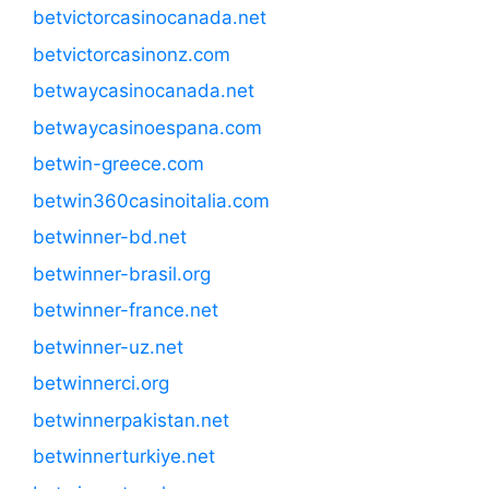
betvictorcasinocanada.net
betvictorcasinonz.com
betwaycasinocanada.net
betwaycasinoespana.com
betwin-greece.com
betwin360casinoitalia.com
betwinner-bd.net
betwinner-brasil.org
betwinner-france.net
betwinner-uz.net
betwinnerci.org
betwinnerpakistan.net
betwinnerturkiye.net