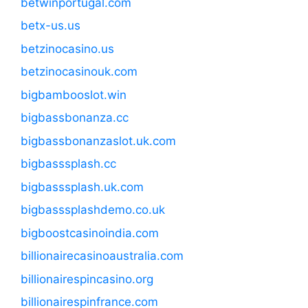
betwinportugal.com
betx-us.us
betzinocasino.us
betzinocasinouk.com
bigbambooslot.win
bigbassbonanza.cc
bigbassbonanzaslot.uk.com
bigbasssplash.cc
bigbasssplash.uk.com
bigbasssplashdemo.co.uk
bigboostcasinoindia.com
billionairecasinoaustralia.com
billionairespincasino.org
billionairespinfrance.com