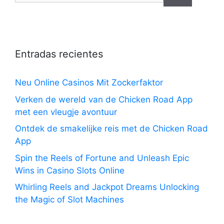
Entradas recientes
Neu Online Casinos Mit Zockerfaktor
Verken de wereld van de Chicken Road App
met een vleugje avontuur
Ontdek de smakelijke reis met de Chicken Road
App
Spin the Reels of Fortune and Unleash Epic
Wins in Casino Slots Online
Whirling Reels and Jackpot Dreams Unlocking
the Magic of Slot Machines