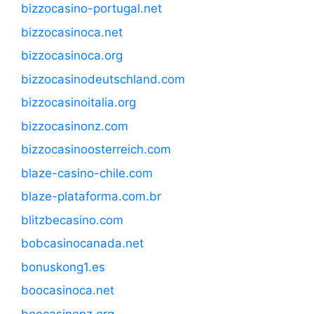
bizzocasino-portugal.net
bizzocasinoca.net
bizzocasinoca.org
bizzocasinodeutschland.com
bizzocasinoitalia.org
bizzocasinonz.com
bizzocasinoosterreich.com
blaze-casino-chile.com
blaze-plataforma.com.br
blitzbecasino.com
bobcasinocanada.net
bonuskong1.es
boocasinoca.net
boocasinonz.org