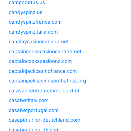
campobetus.us
candyspinz.us
candyspinzfrance.com
candyspinzitalia.com
canplaycasinocanada.net
captaincookscasinocanada.net
captaincookscasinonz.com
captainjackcasinofrance.com
captainjackcasinosouthafrica.org
caravancentrumemmeloord.nl
casabetitaly.com
casabetportugal.com
casapariurilor-deutchland.com
casapariurilor-dk.com