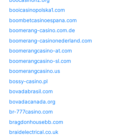
booicasinopolska1.com
boombetcasinoespana.com
boomerang-casino.com.de
boomerang-casinonederland.com
boomerangcasino-at.com
boomerangcasino-sl.com
boomerangcasino.us
bossy-casino.pl
bovadabrasil.com
bovadacanada.org
br-777casino.com
bragdonhousebb.com
braidelectrical.co.uk