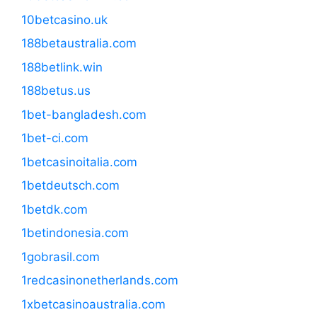
10betcasino.uk
188betaustralia.com
188betlink.win
188betus.us
1bet-bangladesh.com
1bet-ci.com
1betcasinoitalia.com
1betdeutsch.com
1betdk.com
1betindonesia.com
1gobrasil.com
1redcasinonetherlands.com
1xbetcasinoaustralia.com