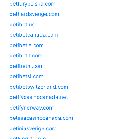
betfurypolska.com
bethardsverige.com
betibet.us
betibetcanada.com
betibetie.com
betibetit.com
betibetnl.com
betibetsl.com
betibetswitzerland.com
betifycasinocanada.net
betifynorway.com
betiniacasinocanada.com
betiniasverige.com
betking-tr.com