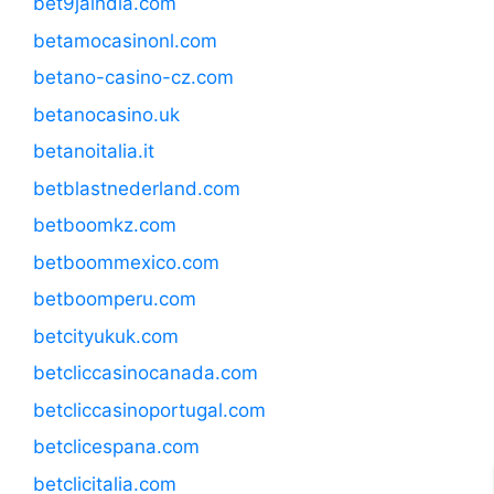
bet9jaindia.com
betamocasinonl.com
betano-casino-cz.com
betanocasino.uk
betanoitalia.it
betblastnederland.com
betboomkz.com
betboommexico.com
betboomperu.com
betcityukuk.com
betcliccasinocanada.com
betcliccasinoportugal.com
betclicespana.com
betclicitalia.com