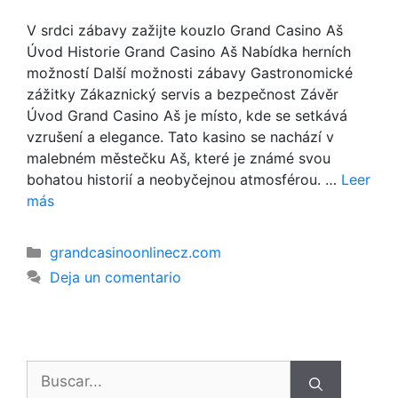
V srdci zábavy zažijte kouzlo Grand Casino Aš
Úvod Historie Grand Casino Aš Nabídka herních
možností Další možnosti zábavy Gastronomické
zážitky Zákaznický servis a bezpečnost Závěr
Úvod Grand Casino Aš je místo, kde se setkává
vzrušení a elegance. Tato kasino se nachází v
malebném městečku Aš, které je známé svou
bohatou historií a neobyčejnou atmosférou. …
Leer
más
Categorías
grandcasinoonlinecz.com
Deja un comentario
Buscar: