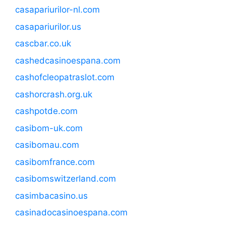
casapariurilor-nl.com
casapariurilor.us
cascbar.co.uk
cashedcasinoespana.com
cashofcleopatraslot.com
cashorcrash.org.uk
cashpotde.com
casibom-uk.com
casibomau.com
casibomfrance.com
casibomswitzerland.com
casimbacasino.us
casinadocasinoespana.com