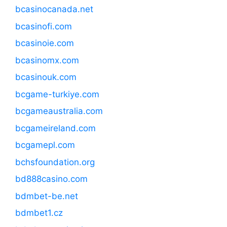
bcasinocanada.net
bcasinofi.com
bcasinoie.com
bcasinomx.com
bcasinouk.com
bcgame-turkiye.com
bcgameaustralia.com
bcgameireland.com
bcgamepl.com
bchsfoundation.org
bd888casino.com
bdmbet-be.net
bdmbet1.cz