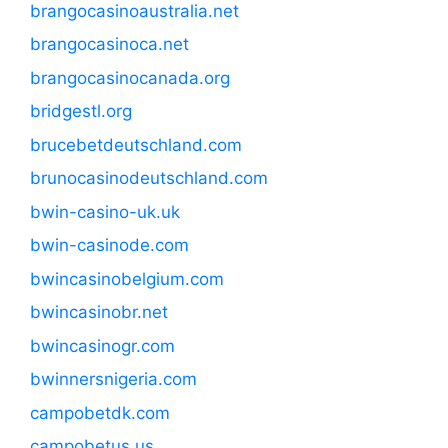
brangocasinoaustralia.net
brangocasinoca.net
brangocasinocanada.org
bridgestl.org
brucebetdeutschland.com
brunocasinodeutschland.com
bwin-casino-uk.uk
bwin-casinode.com
bwincasinobelgium.com
bwincasinobr.net
bwincasinogr.com
bwinnersnigeria.com
campobetdk.com
campobetus.us