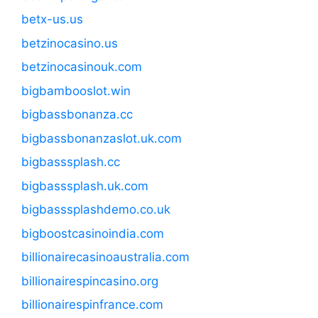
betx-us.us
betzinocasino.us
betzinocasinouk.com
bigbambooslot.win
bigbassbonanza.cc
bigbassbonanzaslot.uk.com
bigbasssplash.cc
bigbasssplash.uk.com
bigbasssplashdemo.co.uk
bigboostcasinoindia.com
billionairecasinoaustralia.com
billionairespincasino.org
billionairespinfrance.com