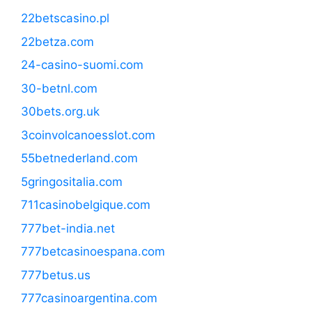
22betscasino.pl
22betza.com
24-casino-suomi.com
30-betnl.com
30bets.org.uk
3coinvolcanoesslot.com
55betnederland.com
5gringositalia.com
711casinobelgique.com
777bet-india.net
777betcasinoespana.com
777betus.us
777casinoargentina.com