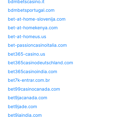
bdmbetscasino.it
bdmbetsportugal.com
bet-at-home-slovenija.com
bet-at-homekenya.com
bet-at-homeus.us
bet-passioncasinoitalia.com
bet365-casino.us
bet365casinodeutschland.com
bet365casinoindia.com
bet7k-entrar.com.br
bet99casinocanada.com
bet9jacanada.com
bet9jade.com
bet9jaindia.com