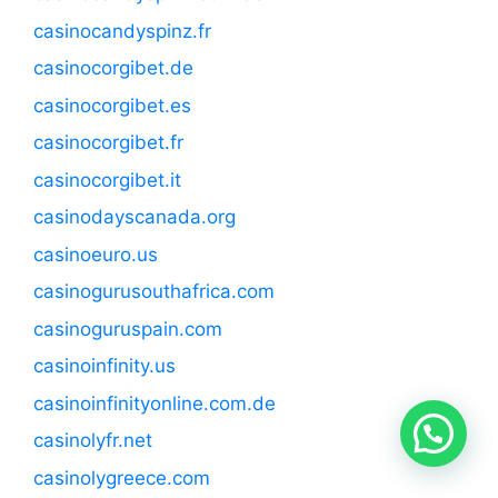
casinocandyspinz.fr
casinocorgibet.de
casinocorgibet.es
casinocorgibet.fr
casinocorgibet.it
casinodayscanada.org
casinoeuro.us
casinogurusouthafrica.com
casinoguruspain.com
casinoinfinity.us
casinoinfinityonline.com.de
casinolyfr.net
casinolygreece.com