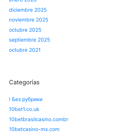
diciembre 2025
noviembre 2025
octubre 2025
septiembre 2025
octubre 2021
Categorías
! Без рубрики
10bet1.co.uk
10betbrasilcasino.combr
10betcasino-mx.com