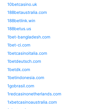
10betcasino.uk
188betaustralia.com
188betlink.win
188betus.us
1bet-bangladesh.com
1bet-ci.com
1betcasinoitalia.com
1betdeutsch.com
1betdk.com
1betindonesia.com
1gobrasil.com
1redcasinonetherlands.com
1xbetcasinoaustralia.com