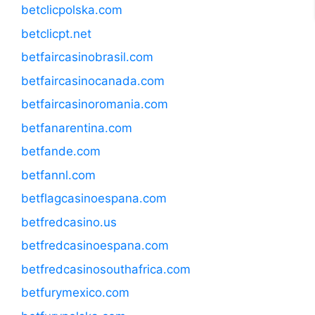
betclicpolska.com
betclicpt.net
betfaircasinobrasil.com
betfaircasinocanada.com
betfaircasinoromania.com
betfanarentina.com
betfande.com
betfannl.com
betflagcasinoespana.com
betfredcasino.us
betfredcasinoespana.com
betfredcasinosouthafrica.com
betfurymexico.com