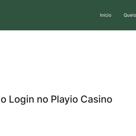
Inicio
Quelo
 Login no Playio Casino