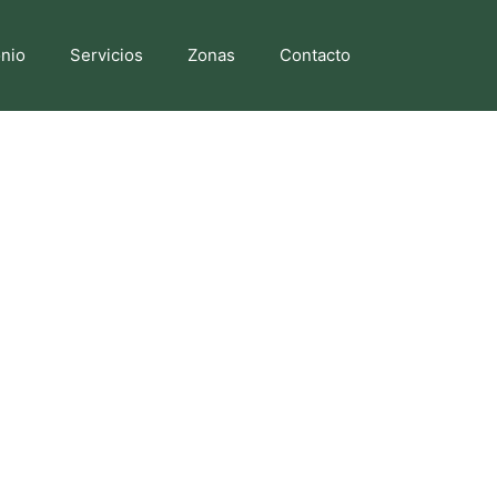
nio
Servicios
Zonas
Contacto