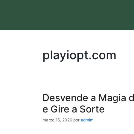
Saltar
al
contenido
playiopt.com
Desvende a Magia do
e Gire a Sorte
marzo 15, 2026
por
admim