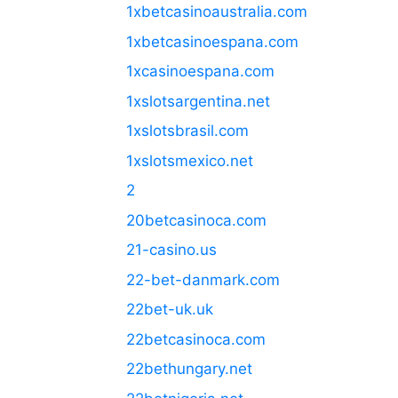
1xbetcasinoaustralia.com
1xbetcasinoespana.com
1xcasinoespana.com
1xslotsargentina.net
1xslotsbrasil.com
1xslotsmexico.net
2
20betcasinoca.com
21-casino.us
22-bet-danmark.com
22bet-uk.uk
22betcasinoca.com
22bethungary.net