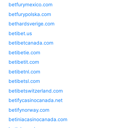
betfurymexico.com
betfurypolska.com
bethardsverige.com
betibet.us
betibetcanada.com
betibetie.com
betibetit.com
betibetnl.com
betibetsl.com
betibetswitzerland.com
betifycasinocanada.net
betifynorway.com
betiniacasinocanada.com