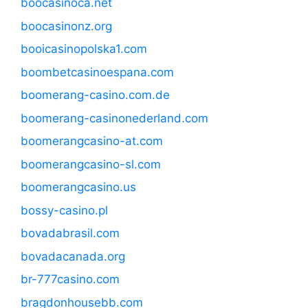
boocasinoca.net
boocasinonz.org
booicasinopolska1.com
boombetcasinoespana.com
boomerang-casino.com.de
boomerang-casinonederland.com
boomerangcasino-at.com
boomerangcasino-sl.com
boomerangcasino.us
bossy-casino.pl
bovadabrasil.com
bovadacanada.org
br-777casino.com
bragdonhousebb.com