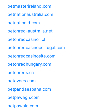
betmasterireland.com
betnationaustralia.com
betnationid.com
betonred-australia.net
betonredcasino1.pl
betonredcasinoportugal.com
betonredcasinosite.com
betonredhungary.com
betonreds.ca
betovoes.com
betpandaespana.com
betpawagh.com
betpawaie.com