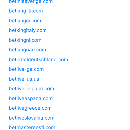
betiniasverige.com
betking-tr.com
betkingci.com
betkingitaly.com
betkingnl.com
betkinguae.com
betlabeldeutschland.com
betlive-ge.com
betlive-us.us
betlivebelgium.com
betliveespana.com
betlivegreece.com
betliveslovakia.com
betmastereesti.com