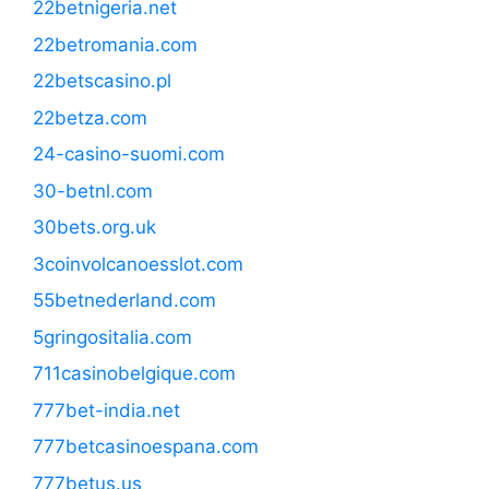
22betnigeria.net
22betromania.com
22betscasino.pl
22betza.com
24-casino-suomi.com
30-betnl.com
30bets.org.uk
3coinvolcanoesslot.com
55betnederland.com
5gringositalia.com
711casinobelgique.com
777bet-india.net
777betcasinoespana.com
777betus.us