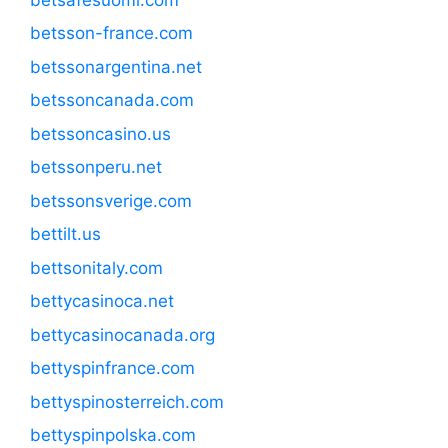
betsson-france.com
betssonargentina.net
betssoncanada.com
betssoncasino.us
betssonperu.net
betssonsverige.com
bettilt.us
bettsonitaly.com
bettycasinoca.net
bettycasinocanada.org
bettyspinfrance.com
bettyspinosterreich.com
bettyspinpolska.com