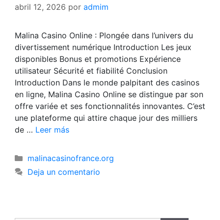
abril 12, 2026
por
admim
Malina Casino Online : Plongée dans l’univers du
divertissement numérique Introduction Les jeux
disponibles Bonus et promotions Expérience
utilisateur Sécurité et fiabilité Conclusion
Introduction Dans le monde palpitant des casinos
en ligne, Malina Casino Online se distingue par son
offre variée et ses fonctionnalités innovantes. C’est
une plateforme qui attire chaque jour des milliers
de …
Leer más
Categorías
malinacasinofrance.org
Deja un comentario