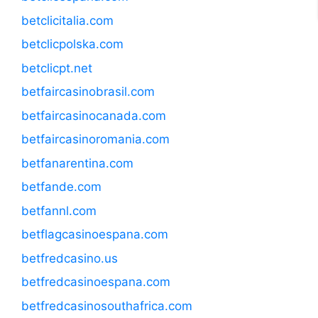
betclicitalia.com
betclicpolska.com
betclicpt.net
betfaircasinobrasil.com
betfaircasinocanada.com
betfaircasinoromania.com
betfanarentina.com
betfande.com
betfannl.com
betflagcasinoespana.com
betfredcasino.us
betfredcasinoespana.com
betfredcasinosouthafrica.com