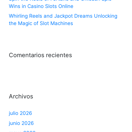
Wins in Casino Slots Online
Whirling Reels and Jackpot Dreams Unlocking
the Magic of Slot Machines
Comentarios recientes
Archivos
julio 2026
junio 2026