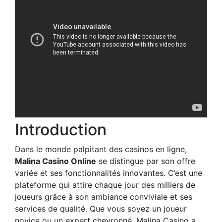
Introduction
Dans le monde palpitant des casinos en ligne,
Malina Casino Online
se distingue par son offre
variée et ses fonctionnalités innovantes. C’est une
plateforme qui attire chaque jour des milliers de
joueurs grâce à son ambiance conviviale et ses
services de qualité. Que vous soyez un joueur
novice ou un expert chevronné, Malina Casino a