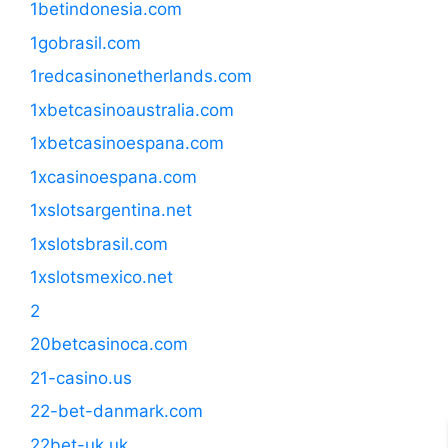
1betindonesia.com
1gobrasil.com
1redcasinonetherlands.com
1xbetcasinoaustralia.com
1xbetcasinoespana.com
1xcasinoespana.com
1xslotsargentina.net
1xslotsbrasil.com
1xslotsmexico.net
2
20betcasinoca.com
21-casino.us
22-bet-danmark.com
22bet-uk.uk