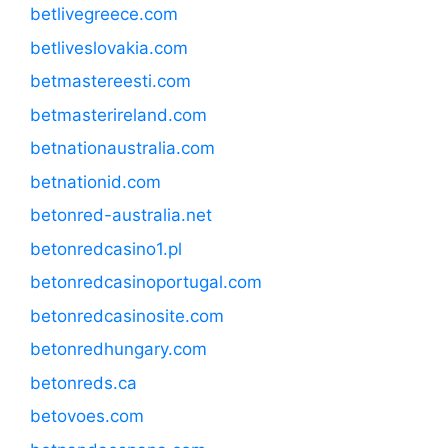
betlivegreece.com
betliveslovakia.com
betmastereesti.com
betmasterireland.com
betnationaustralia.com
betnationid.com
betonred-australia.net
betonredcasino1.pl
betonredcasinoportugal.com
betonredcasinosite.com
betonredhungary.com
betonreds.ca
betovoes.com