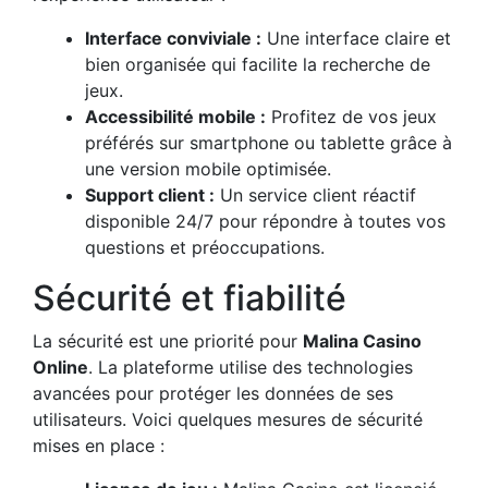
Interface conviviale :
Une interface claire et
bien organisée qui facilite la recherche de
jeux.
Accessibilité mobile :
Profitez de vos jeux
préférés sur smartphone ou tablette grâce à
une version mobile optimisée.
Support client :
Un service client réactif
disponible 24/7 pour répondre à toutes vos
questions et préoccupations.
Sécurité et fiabilité
La sécurité est une priorité pour
Malina Casino
Online
. La plateforme utilise des technologies
avancées pour protéger les données de ses
utilisateurs. Voici quelques mesures de sécurité
mises en place :