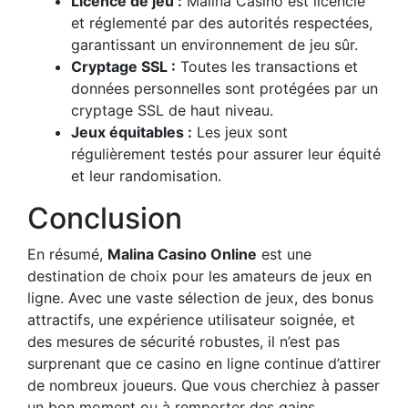
Licence de jeu :
Malina Casino est licencié
et réglementé par des autorités respectées,
garantissant un environnement de jeu sûr.
Cryptage SSL :
Toutes les transactions et
données personnelles sont protégées par un
cryptage SSL de haut niveau.
Jeux équitables :
Les jeux sont
régulièrement testés pour assurer leur équité
et leur randomisation.
Conclusion
En résumé,
Malina Casino Online
est une
destination de choix pour les amateurs de jeux en
ligne. Avec une vaste sélection de jeux, des bonus
attractifs, une expérience utilisateur soignée, et
des mesures de sécurité robustes, il n’est pas
surprenant que ce casino en ligne continue d’attirer
de nombreux joueurs. Que vous cherchiez à passer
un bon moment ou à remporter des gains