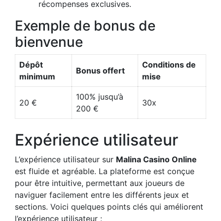
récompenses exclusives.
Exemple de bonus de
bienvenue
Dépôt
Conditions de
Bonus offert
minimum
mise
100% jusqu’à
20 €
30x
200 €
Expérience utilisateur
L’expérience utilisateur sur
Malina Casino Online
est fluide et agréable. La plateforme est conçue
pour être intuitive, permettant aux joueurs de
naviguer facilement entre les différents jeux et
sections. Voici quelques points clés qui améliorent
l’expérience utilisateur :