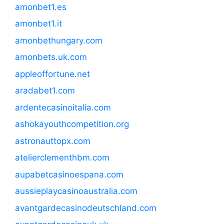
amonbet1.es
amonbet1.it
amonbethungary.com
amonbets.uk.com
appleoffortune.net
aradabet1.com
ardentecasinoitalia.com
ashokayouthcompetition.org
astronauttopx.com
atelierclementhbm.com
aupabetcasinoespana.com
aussieplaycasinoaustralia.com
avantgardecasinodeutschland.com