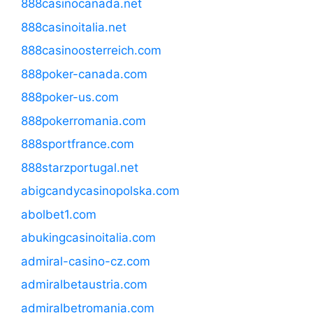
888casinocanada.net
888casinoitalia.net
888casinoosterreich.com
888poker-canada.com
888poker-us.com
888pokerromania.com
888sportfrance.com
888starzportugal.net
abigcandycasinopolska.com
abolbet1.com
abukingcasinoitalia.com
admiral-casino-cz.com
admiralbetaustria.com
admiralbetromania.com