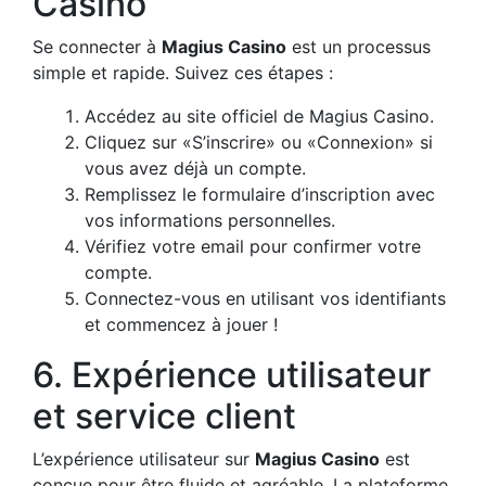
Casino
Se connecter à
Magius Casino
est un processus
simple et rapide. Suivez ces étapes :
Accédez au site officiel de Magius Casino.
Cliquez sur «S’inscrire» ou «Connexion» si
vous avez déjà un compte.
Remplissez le formulaire d’inscription avec
vos informations personnelles.
Vérifiez votre email pour confirmer votre
compte.
Connectez-vous en utilisant vos identifiants
et commencez à jouer !
6. Expérience utilisateur
et service client
L’expérience utilisateur sur
Magius Casino
est
conçue pour être fluide et agréable. La plateforme