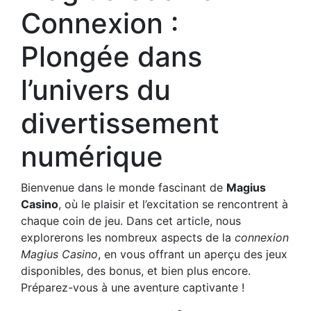
Connexion :
Plongée dans
l’univers du
divertissement
numérique
Bienvenue dans le monde fascinant de
Magius
Casino
, où le plaisir et l’excitation se rencontrent à
chaque coin de jeu. Dans cet article, nous
explorerons les nombreux aspects de la
connexion
Magius Casino
, en vous offrant un aperçu des jeux
disponibles, des bonus, et bien plus encore.
Préparez-vous à une aventure captivante !