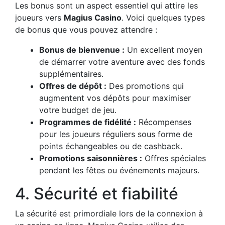
Les bonus sont un aspect essentiel qui attire les
joueurs vers
Magius Casino
. Voici quelques types
de bonus que vous pouvez attendre :
Bonus de bienvenue :
Un excellent moyen
de démarrer votre aventure avec des fonds
supplémentaires.
Offres de dépôt :
Des promotions qui
augmentent vos dépôts pour maximiser
votre budget de jeu.
Programmes de fidélité :
Récompenses
pour les joueurs réguliers sous forme de
points échangeables ou de cashback.
Promotions saisonnières :
Offres spéciales
pendant les fêtes ou événements majeurs.
4. Sécurité et fiabilité
La sécurité est primordiale lors de la connexion à