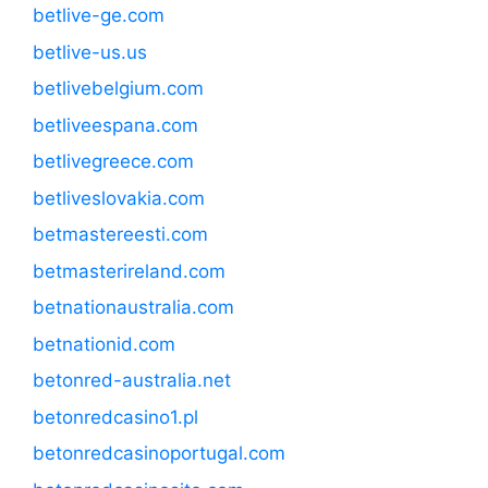
betlive-ge.com
betlive-us.us
betlivebelgium.com
betliveespana.com
betlivegreece.com
betliveslovakia.com
betmastereesti.com
betmasterireland.com
betnationaustralia.com
betnationid.com
betonred-australia.net
betonredcasino1.pl
betonredcasinoportugal.com