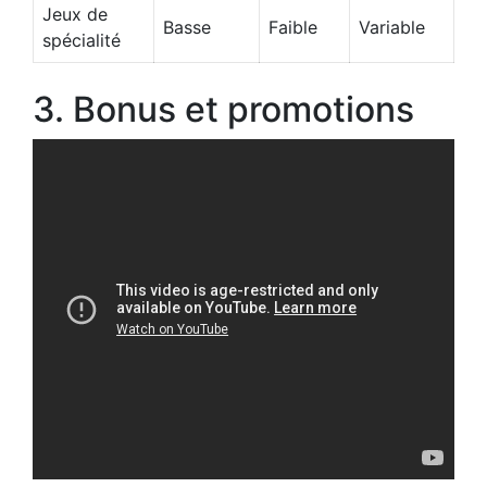
Jeux de
Basse
Faible
Variable
spécialité
3. Bonus et promotions