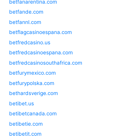
betfanarentina.com
betfande.com
betfannl.com
betflagcasinoespana.com
betfredcasino.us
betfredcasinoespana.com
betfredcasinosouthafrica.com
betfurymexico.com
betfurypolska.com
bethardsverige.com
betibet.us
betibetcanada.com
betibetie.com
betibetit.com