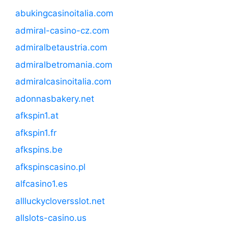
abukingcasinoitalia.com
admiral-casino-cz.com
admiralbetaustria.com
admiralbetromania.com
admiralcasinoitalia.com
adonnasbakery.net
afkspin1.at
afkspin1.fr
afkspins.be
afkspinscasino.pl
alfcasino1.es
allluckycloversslot.net
allslots-casino.us