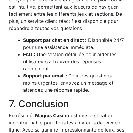
est intuitive, permettant aux joueurs de naviguer
facilement entre les différents jeux et sections. De
plus, un service client réactif est disponible pour
répondre à toutes vos questions :
Support par chat en direct :
Disponible 24/7
pour une assistance immédiate.
FAQ :
Une section détaillée pour aider les
utilisateurs à trouver des réponses
rapidement.
Support par email :
Pour des questions
moins urgentes, envoyez un message et
attendez une réponse rapide.
7. Conclusion
En résumé,
Magius Casino
est une destination
incontournable pour tous les amateurs de jeux en
ligne. Avec sa gamme impressionnante de jeux, ses