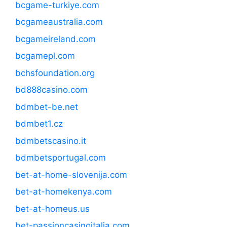
bcgame-turkiye.com
bcgameaustralia.com
bcgameireland.com
bcgamepl.com
bchsfoundation.org
bd888casino.com
bdmbet-be.net
bdmbet1.cz
bdmbetscasino.it
bdmbetsportugal.com
bet-at-home-slovenija.com
bet-at-homekenya.com
bet-at-homeus.us
bet-passioncasinoitalia.com