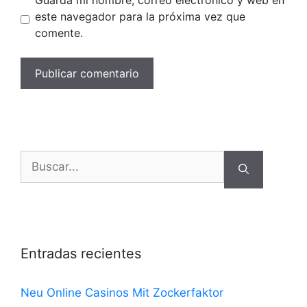
Guarda mi nombre, correo electrónico y web en
este navegador para la próxima vez que
comente.
Buscar:
Entradas recientes
Neu Online Casinos Mit Zockerfaktor