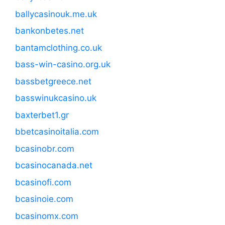
ballycasinouk.me.uk
bankonbetes.net
bantamclothing.co.uk
bass-win-casino.org.uk
bassbetgreece.net
basswinukcasino.uk
baxterbet1.gr
bbetcasinoitalia.com
bcasinobr.com
bcasinocanada.net
bcasinofi.com
bcasinoie.com
bcasinomx.com