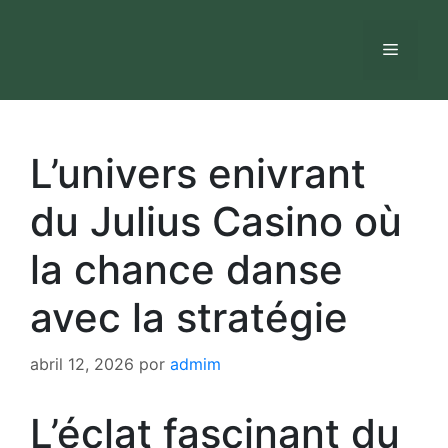
Saltar
al
Menú
contenido
L’univers enivrant
du Julius Casino où
la chance danse
avec la stratégie
abril 12, 2026
por
admim
L’éclat fascinant du