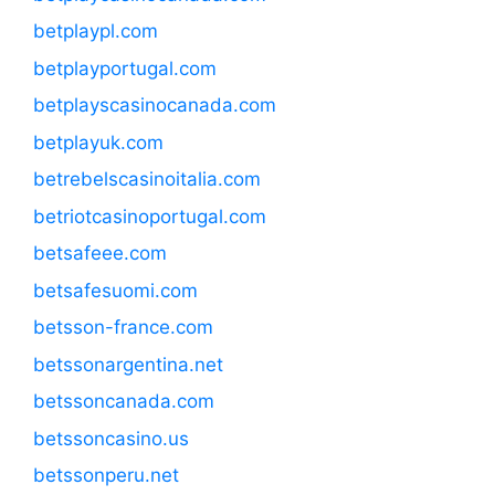
betplaypl.com
betplayportugal.com
betplayscasinocanada.com
betplayuk.com
betrebelscasinoitalia.com
betriotcasinoportugal.com
betsafeee.com
betsafesuomi.com
betsson-france.com
betssonargentina.net
betssoncanada.com
betssoncasino.us
betssonperu.net