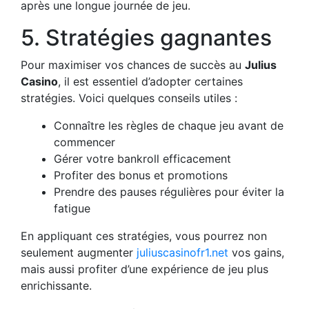
après une longue journée de jeu.
5. Stratégies gagnantes
Pour maximiser vos chances de succès au
Julius
Casino
, il est essentiel d’adopter certaines
stratégies. Voici quelques conseils utiles :
Connaître les règles de chaque jeu avant de
commencer
Gérer votre bankroll efficacement
Profiter des bonus et promotions
Prendre des pauses régulières pour éviter la
fatigue
En appliquant ces stratégies, vous pourrez non
seulement augmenter
juliuscasinofr1.net
vos gains,
mais aussi profiter d’une expérience de jeu plus
enrichissante.