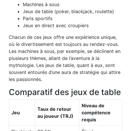
Machines à sous
Jeux de table (poker, blackjack, roulette)
Paris sportifs
Jeux en direct avec croupiers
Chacun de ces jeux offre une expérience unique,
où le divertissement est toujours au rendez-vous.
Les machines à sous, par exemple, se déclinent en
plusieurs thèmes, allant de l’aventure à la
mythologie. Les jeux de table, quant à eux, sont
souvent entourés d’une aura de stratégie qui attire
les passionnés.
Comparatif des jeux de table
Niveau de
Taux de retour
Jeu
compétence
au joueur (TRJ)
requis