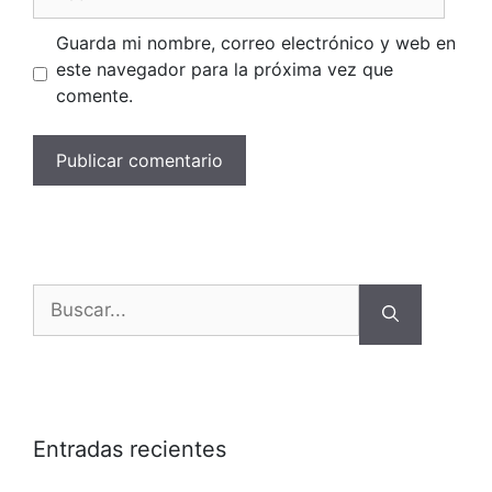
Guarda mi nombre, correo electrónico y web en
este navegador para la próxima vez que
comente.
Buscar:
Entradas recientes