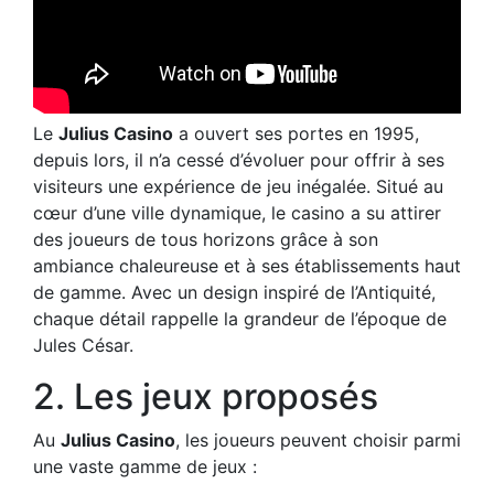
Le
Julius Casino
a ouvert ses portes en 1995,
depuis lors, il n’a cessé d’évoluer pour offrir à ses
visiteurs une expérience de jeu inégalée. Situé au
cœur d’une ville dynamique, le casino a su attirer
des joueurs de tous horizons grâce à son
ambiance chaleureuse et à ses établissements haut
de gamme. Avec un design inspiré de l’Antiquité,
chaque détail rappelle la grandeur de l’époque de
Jules César.
2. Les jeux proposés
Au
Julius Casino
, les joueurs peuvent choisir parmi
une vaste gamme de jeux :