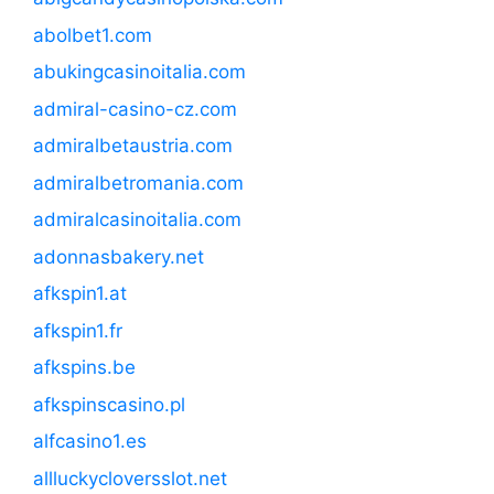
abolbet1.com
abukingcasinoitalia.com
admiral-casino-cz.com
admiralbetaustria.com
admiralbetromania.com
admiralcasinoitalia.com
adonnasbakery.net
afkspin1.at
afkspin1.fr
afkspins.be
afkspinscasino.pl
alfcasino1.es
allluckycloversslot.net