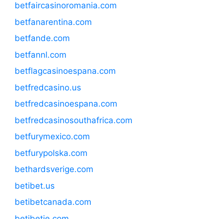
betfaircasinoromania.com
betfanarentina.com
betfande.com
betfannl.com
betflagcasinoespana.com
betfredcasino.us
betfredcasinoespana.com
betfredcasinosouthafrica.com
betfurymexico.com
betfurypolska.com
bethardsverige.com
betibet.us
betibetcanada.com
betibetie.com