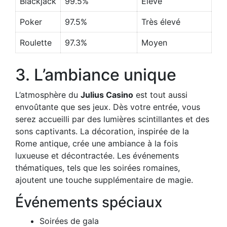
Blackjack
99.5%
Élevé
Poker
97.5%
Très élevé
Roulette
97.3%
Moyen
3. L’ambiance unique
L’atmosphère du
Julius Casino
est tout aussi
envoûtante que ses jeux. Dès votre entrée, vous
serez accueilli par des lumières scintillantes et des
sons captivants. La décoration, inspirée de la
Rome antique, crée une ambiance à la fois
luxueuse et décontractée. Les événements
thématiques, tels que les soirées romaines,
ajoutent une touche supplémentaire de magie.
Événements spéciaux
Soirées de gala