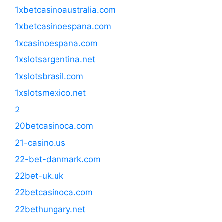
1xbetcasinoaustralia.com
1xbetcasinoespana.com
1xcasinoespana.com
1xslotsargentina.net
1xslotsbrasil.com
1xslotsmexico.net
2
20betcasinoca.com
21-casino.us
22-bet-danmark.com
22bet-uk.uk
22betcasinoca.com
22bethungary.net