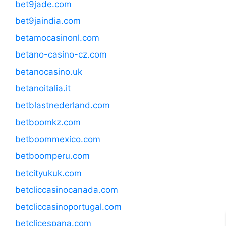
bet9jade.com
bet9jaindia.com
betamocasinonl.com
betano-casino-cz.com
betanocasino.uk
betanoitalia.it
betblastnederland.com
betboomkz.com
betboommexico.com
betboomperu.com
betcityukuk.com
betcliccasinocanada.com
betcliccasinoportugal.com
betclicespana.com