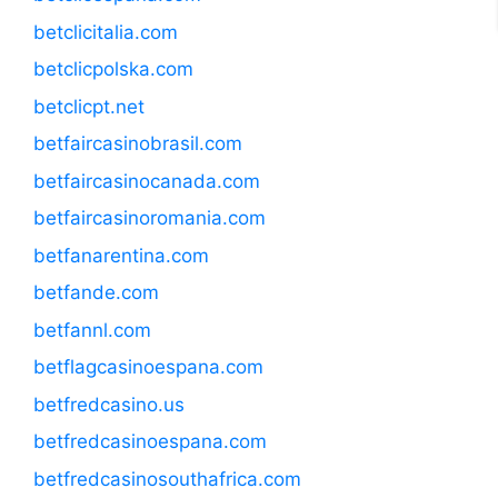
betclicitalia.com
betclicpolska.com
betclicpt.net
betfaircasinobrasil.com
betfaircasinocanada.com
betfaircasinoromania.com
betfanarentina.com
betfande.com
betfannl.com
betflagcasinoespana.com
betfredcasino.us
betfredcasinoespana.com
betfredcasinosouthafrica.com