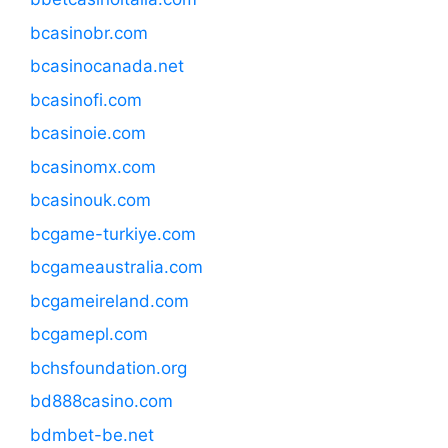
bcasinobr.com
bcasinocanada.net
bcasinofi.com
bcasinoie.com
bcasinomx.com
bcasinouk.com
bcgame-turkiye.com
bcgameaustralia.com
bcgameireland.com
bcgamepl.com
bchsfoundation.org
bd888casino.com
bdmbet-be.net