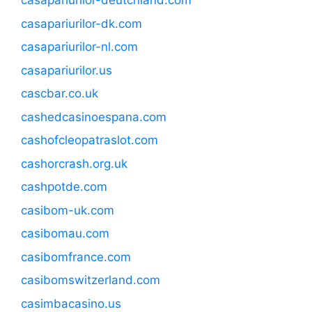
casapariurilor-deutchland.com
casapariurilor-dk.com
casapariurilor-nl.com
casapariurilor.us
cascbar.co.uk
cashedcasinoespana.com
cashofcleopatraslot.com
cashorcrash.org.uk
cashpotde.com
casibom-uk.com
casibomau.com
casibomfrance.com
casibomswitzerland.com
casimbacasino.us