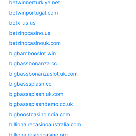
betwinnerturkiye.net
betwinportugal.com
betx-us.us
betzinocasino.us
betzinocasinouk.com
bigbambooslot.win
bigbassbonanza.cc
bigbassbonanzaslot.uk.com
bigbasssplash.cc
bigbasssplash.uk.com
bigbasssplashdemo.co.uk
bigboostcasinoindia.com
billionairecasinoaustralia.com
billionairespincasino.org