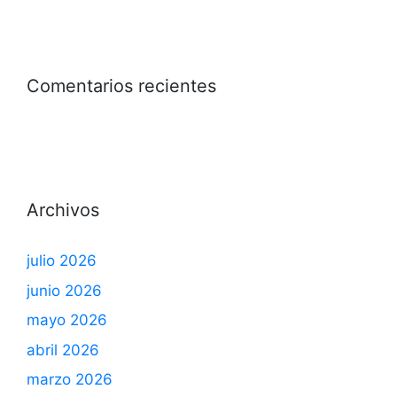
Comentarios recientes
Archivos
julio 2026
junio 2026
mayo 2026
abril 2026
marzo 2026