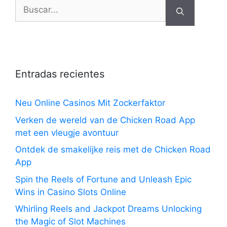
Buscar:
Entradas recientes
Neu Online Casinos Mit Zockerfaktor
Verken de wereld van de Chicken Road App
met een vleugje avontuur
Ontdek de smakelijke reis met de Chicken Road
App
Spin the Reels of Fortune and Unleash Epic
Wins in Casino Slots Online
Whirling Reels and Jackpot Dreams Unlocking
the Magic of Slot Machines