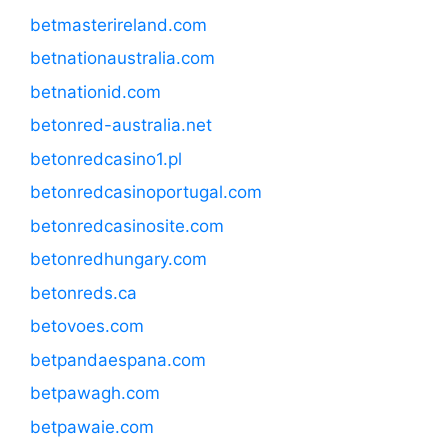
betmasterireland.com
betnationaustralia.com
betnationid.com
betonred-australia.net
betonredcasino1.pl
betonredcasinoportugal.com
betonredcasinosite.com
betonredhungary.com
betonreds.ca
betovoes.com
betpandaespana.com
betpawagh.com
betpawaie.com