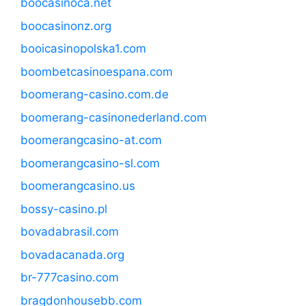
boocasinoca.net
boocasinonz.org
booicasinopolska1.com
boombetcasinoespana.com
boomerang-casino.com.de
boomerang-casinonederland.com
boomerangcasino-at.com
boomerangcasino-sl.com
boomerangcasino.us
bossy-casino.pl
bovadabrasil.com
bovadacanada.org
br-777casino.com
bragdonhousebb.com