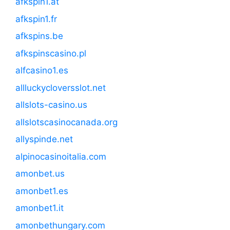
afkspin1.at
afkspin1.fr
afkspins.be
afkspinscasino.pl
alfcasino1.es
allluckycloversslot.net
allslots-casino.us
allslotscasinocanada.org
allyspinde.net
alpinocasinoitalia.com
amonbet.us
amonbet1.es
amonbet1.it
amonbethungary.com