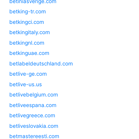
betiniasverige.com
betking-tr.com
betkingci.com
betkingitaly.com
betkingnl.com
betkinguae.com
betlabeldeutschland.com
betlive-ge.com
betlive-us.us
betlivebelgium.com
betliveespana.com
betlivegreece.com
betliveslovakia.com
betmastereesti.com