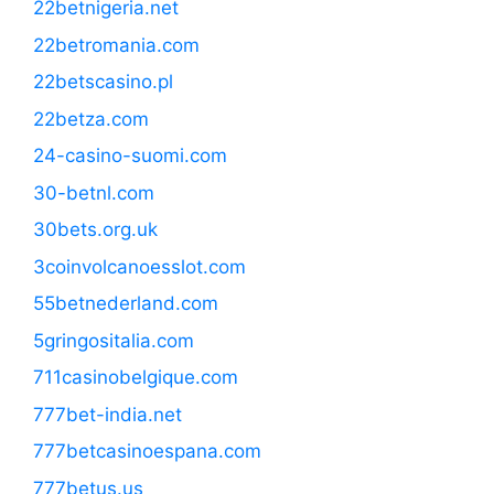
22betnigeria.net
22betromania.com
22betscasino.pl
22betza.com
24-casino-suomi.com
30-betnl.com
30bets.org.uk
3coinvolcanoesslot.com
55betnederland.com
5gringositalia.com
711casinobelgique.com
777bet-india.net
777betcasinoespana.com
777betus.us