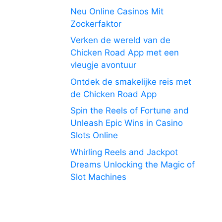
Neu Online Casinos Mit
Zockerfaktor
Verken de wereld van de
Chicken Road App met een
vleugje avontuur
Ontdek de smakelijke reis met
de Chicken Road App
Spin the Reels of Fortune and
Unleash Epic Wins in Casino
Slots Online
Whirling Reels and Jackpot
Dreams Unlocking the Magic of
Slot Machines