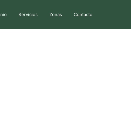
nio
Servicios
Zonas
Contacto