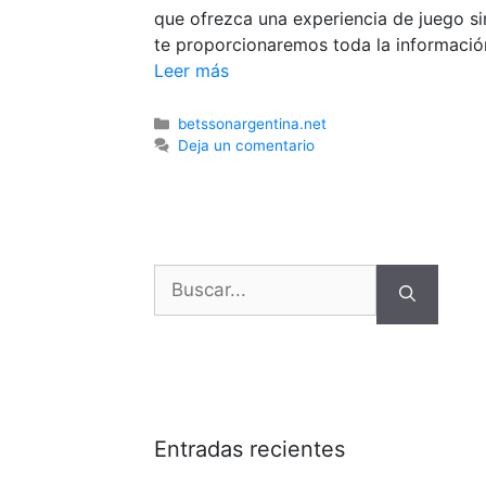
que ofrezca una experiencia de juego sin
te proporcionaremos toda la informaci
Leer más
Categorías
betssonargentina.net
Deja un comentario
Buscar:
Entradas recientes