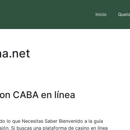
Inicio
Quelo
na.net
son CABA en línea
o lo que Necesitas Saber Bienvenido a la guía
sión. Si buscas una plataforma de casino en línea