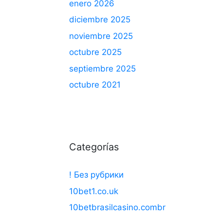
enero 2026
diciembre 2025
noviembre 2025
octubre 2025
septiembre 2025
octubre 2021
Categorías
! Без рубрики
10bet1.co.uk
10betbrasilcasino.combr