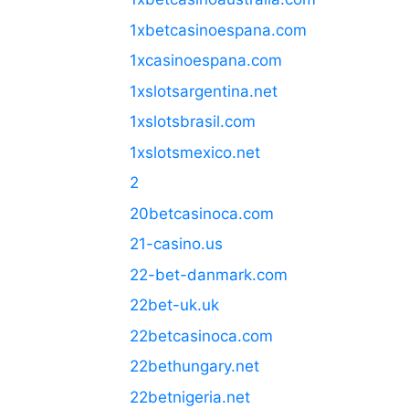
1xbetcasinoespana.com
1xcasinoespana.com
1xslotsargentina.net
1xslotsbrasil.com
1xslotsmexico.net
2
20betcasinoca.com
21-casino.us
22-bet-danmark.com
22bet-uk.uk
22betcasinoca.com
22bethungary.net
22betnigeria.net