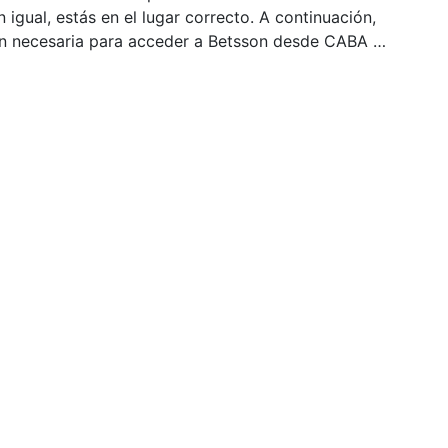
 igual, estás en el lugar correcto. A continuación,
ón necesaria para acceder a Betsson desde CABA …