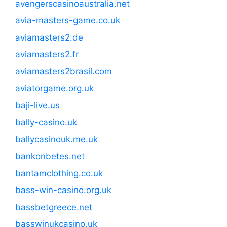
avengerscasinoaustralia.net
avia-masters-game.co.uk
aviamasters2.de
aviamasters2.fr
aviamasters2brasil.com
aviatorgame.org.uk
baji-live.us
bally-casino.uk
ballycasinouk.me.uk
bankonbetes.net
bantamclothing.co.uk
bass-win-casino.org.uk
bassbetgreece.net
basswinukcasino.uk