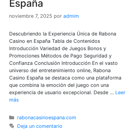
España
noviembre 7, 2025
por
admim
Descubriendo la Experiencia Única de Rabona
Casino en España Tabla de Contenidos
Introducción Variedad de Juegos Bonos y
Promociones Métodos de Pago Seguridad y
Confianza Conclusión Introducción En el vasto
universo del entretenimiento online, Rabona
Casino España se destaca como una plataforma
que combina la emoción del juego con una
experiencia de usuario excepcional. Desde …
Leer
más
Categorías
rabonacasinoespana.com
Deja un comentario