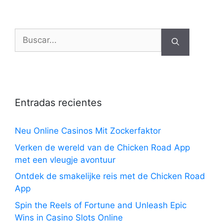
Buscar:
Entradas recientes
Neu Online Casinos Mit Zockerfaktor
Verken de wereld van de Chicken Road App
met een vleugje avontuur
Ontdek de smakelijke reis met de Chicken Road
App
Spin the Reels of Fortune and Unleash Epic
Wins in Casino Slots Online