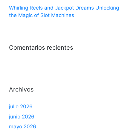
Whirling Reels and Jackpot Dreams Unlocking
the Magic of Slot Machines
Comentarios recientes
Archivos
julio 2026
junio 2026
mayo 2026