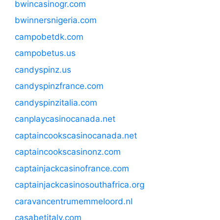
bwincasinogr.com
bwinnersnigeria.com
campobetdk.com
campobetus.us
candyspinz.us
candyspinzfrance.com
candyspinzitalia.com
canplaycasinocanada.net
captaincookscasinocanada.net
captaincookscasinonz.com
captainjackcasinofrance.com
captainjackcasinosouthafrica.org
caravancentrumemmeloord.nl
casabetitaly.com