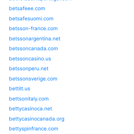
betsafeee.com
betsafesuomi.com
betsson-france.com
betssonargentina.net
betssoncanada.com
betssoncasino.us
betssonperu.net
betssonsverige.com
bettilt.us
bettsonitaly.com
bettycasinoca.net
bettycasinocanada.org
bettyspinfrance.com