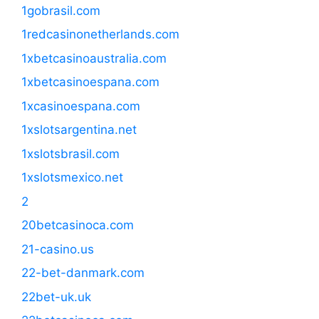
1gobrasil.com
1redcasinonetherlands.com
1xbetcasinoaustralia.com
1xbetcasinoespana.com
1xcasinoespana.com
1xslotsargentina.net
1xslotsbrasil.com
1xslotsmexico.net
2
20betcasinoca.com
21-casino.us
22-bet-danmark.com
22bet-uk.uk