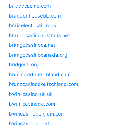
br-777casino.com
bragdonhousebb.com
braidelectrical.co.uk
brangocasinoaustralia.net
brangocasinoca.net
brangocasinocanada.org
bridgestl.org
brucebetdeutschland.com
brunocasinodeutschland.com
bwin-casino-uk.uk
bwin-casinode.com
bwincasinobelgium.com
bwincasinobr.net