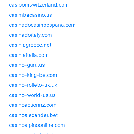
casibomswitzerland.com
casimbacasino.us
casinadocasinoespana.com
casinadoitaly.com
casiniagreece.net
casiniaitalia.com
casino-guru.us
casino-king-be.com
casino-rolleto-uk.uk
casino-world-us.us
casinoactionnz.com
casinoalexander.bet
casinoalpinoonline.com