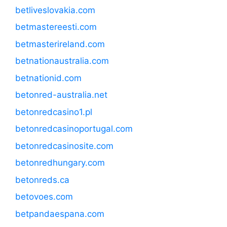
betliveslovakia.com
betmastereesti.com
betmasterireland.com
betnationaustralia.com
betnationid.com
betonred-australia.net
betonredcasino1.pl
betonredcasinoportugal.com
betonredcasinosite.com
betonredhungary.com
betonreds.ca
betovoes.com
betpandaespana.com