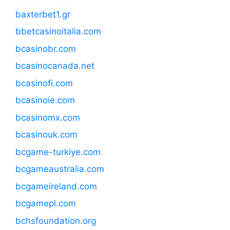
baxterbet1.gr
bbetcasinoitalia.com
bcasinobr.com
bcasinocanada.net
bcasinofi.com
bcasinoie.com
bcasinomx.com
bcasinouk.com
bcgame-turkiye.com
bcgameaustralia.com
bcgameireland.com
bcgamepl.com
bchsfoundation.org