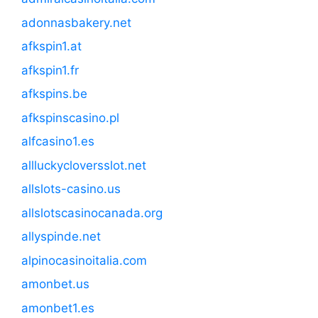
adonnasbakery.net
afkspin1.at
afkspin1.fr
afkspins.be
afkspinscasino.pl
alfcasino1.es
allluckycloversslot.net
allslots-casino.us
allslotscasinocanada.org
allyspinde.net
alpinocasinoitalia.com
amonbet.us
amonbet1.es