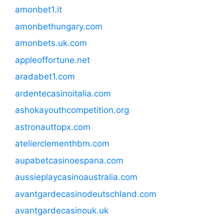
amonbet1.it
amonbethungary.com
amonbets.uk.com
appleoffortune.net
aradabet1.com
ardentecasinoitalia.com
ashokayouthcompetition.org
astronauttopx.com
atelierclementhbm.com
aupabetcasinoespana.com
aussieplaycasinoaustralia.com
avantgardecasinodeutschland.com
avantgardecasinouk.uk