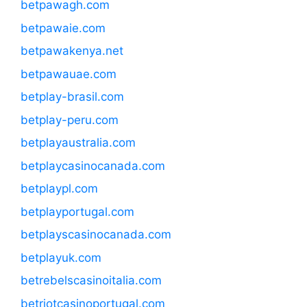
betpawagh.com
betpawaie.com
betpawakenya.net
betpawauae.com
betplay-brasil.com
betplay-peru.com
betplayaustralia.com
betplaycasinocanada.com
betplaypl.com
betplayportugal.com
betplayscasinocanada.com
betplayuk.com
betrebelscasinoitalia.com
betriotcasinoportugal.com