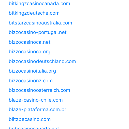
bitkingzcasinocanada.com
bitkingzdeutsche.com
bitstarzcasinoaustralia.com
bizzocasino-portugal.net
bizzocasinoca.net
bizzocasinoca.org
bizzocasinodeutschland.com
bizzocasinoitalia.org
bizzocasinonz.com
bizzocasinoosterreich.com
blaze-casino-chile.com
blaze-plataforma.com.br
blitzbecasino.com
bobcasinocanada.net