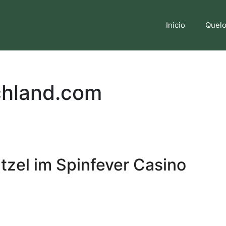
Inicio
Quelo
chland.com
tzel im Spinfever Casino