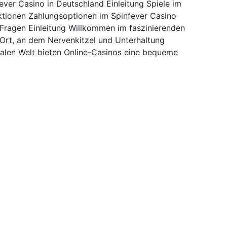
ver Casino in Deutschland Einleitung Spiele im
tionen Zahlungsoptionen im Spinfever Casino
e Fragen Einleitung Willkommen im faszinierenden
 Ort, an dem Nervenkitzel und Unterhaltung
italen Welt bieten Online-Casinos eine bequeme