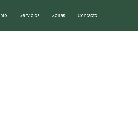
nio
Servicios
Zonas
Contacto