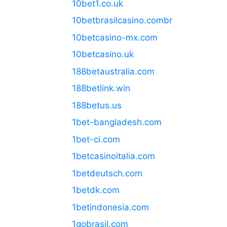
10bet1.co.uk
10betbrasilcasino.combr
10betcasino-mx.com
10betcasino.uk
188betaustralia.com
188betlink.win
188betus.us
1bet-bangladesh.com
1bet-ci.com
1betcasinoitalia.com
1betdeutsch.com
1betdk.com
1betindonesia.com
1gobrasil.com