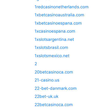
1redcasinonetherlands.com
1xbetcasinoaustralia.com
1xbetcasinoespana.com
1xcasinoespana.com
1xslotsargentina.net
1xslotsbrasil.com
1xslotsmexico.net
2
20betcasinoca.com
21-casino.us
22-bet-danmark.com
22bet-uk.uk
22betcasinoca.com