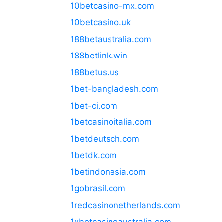
10betcasino-mx.com
10betcasino.uk
188betaustralia.com
188betlink.win
188betus.us
1bet-bangladesh.com
1bet-ci.com
1betcasinoitalia.com
1betdeutsch.com
1betdk.com
1betindonesia.com
1gobrasil.com
1redcasinonetherlands.com
1xbetcasinoaustralia.com