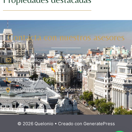
Contacta con nuestros asesores
info@queloniorealestate.com
+34 91 938 84 47
+34 630 53 41 97
C/ Velázquez, 15. 1º D. 28001. Madrid.
© 2026 Quelonio
• Creado con
GeneratePress