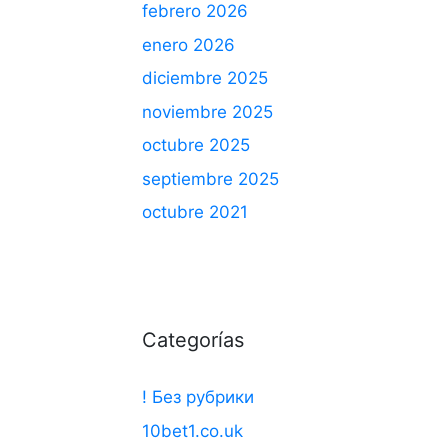
febrero 2026
enero 2026
diciembre 2025
noviembre 2025
octubre 2025
septiembre 2025
octubre 2021
Categorías
! Без рубрики
10bet1.co.uk