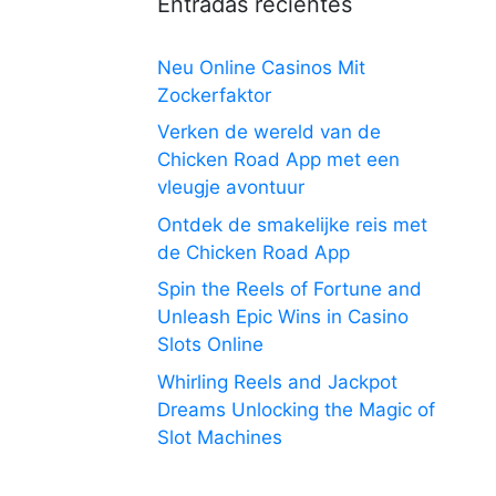
Entradas recientes
Neu Online Casinos Mit
Zockerfaktor
Verken de wereld van de
Chicken Road App met een
vleugje avontuur
Ontdek de smakelijke reis met
de Chicken Road App
Spin the Reels of Fortune and
Unleash Epic Wins in Casino
Slots Online
Whirling Reels and Jackpot
Dreams Unlocking the Magic of
Slot Machines