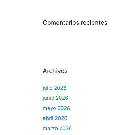
Comentarios recientes
Archivos
julio 2026
junio 2026
mayo 2026
abril 2026
marzo 2026