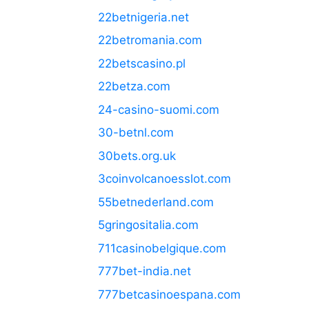
22betnigeria.net
22betromania.com
22betscasino.pl
22betza.com
24-casino-suomi.com
30-betnl.com
30bets.org.uk
3coinvolcanoesslot.com
55betnederland.com
5gringositalia.com
711casinobelgique.com
777bet-india.net
777betcasinoespana.com