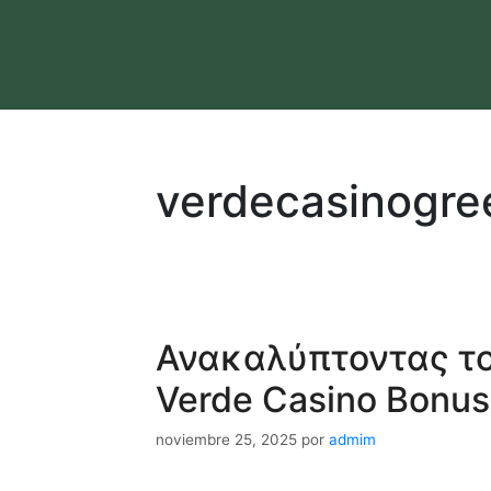
Saltar
al
contenido
verdecasinogre
Ανακαλύπτοντας το
Verde Casino Bonus
noviembre 25, 2025
por
admim