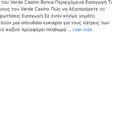
του Verde Casino Bonus Περιεχόμενα Εισαγωγή Τι
νους του Verde Casino Πώς να Αξιοποιήσετε το
Ερωτήσεις Εισαγωγή Σε έναν κόσμο γεμάτο
ελούν μια σπουδαία ευκαιρία για τους λάτρεις των
ακό καζίνο προσφέρει πληθώρα …
Leer más