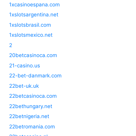
1xcasinoespana.com
1xslotsargentina.net
1xslotsbrasil.com
1xslotsmexico.net
2
20betcasinoca.com
21-casino.us
22-bet-danmark.com
22bet-uk.uk
22betcasinoca.com
22bethungary.net
22betnigeria.net
22betromania.com