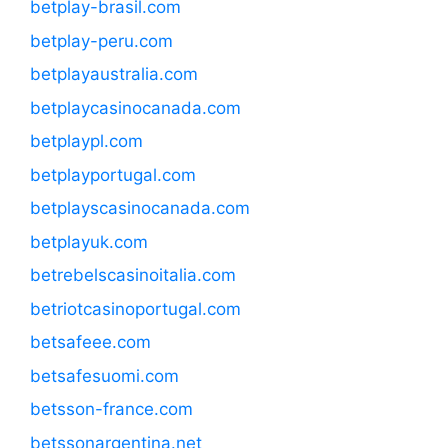
betplay-brasil.com
betplay-peru.com
betplayaustralia.com
betplaycasinocanada.com
betplaypl.com
betplayportugal.com
betplayscasinocanada.com
betplayuk.com
betrebelscasinoitalia.com
betriotcasinoportugal.com
betsafeee.com
betsafesuomi.com
betsson-france.com
betssonargentina.net