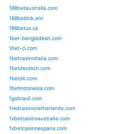
188betaustralia.com
188betlink.win
188betus.us
1bet-bangladesh.com
1bet-ci.com
1betcasinoitalia.com
1betdeutsch.com
1betdk.com
1betindonesia.com
1gobrasil.com
1redcasinonetherlands.com
1xbetcasinoaustralia.com
1xbetcasinoespana.com