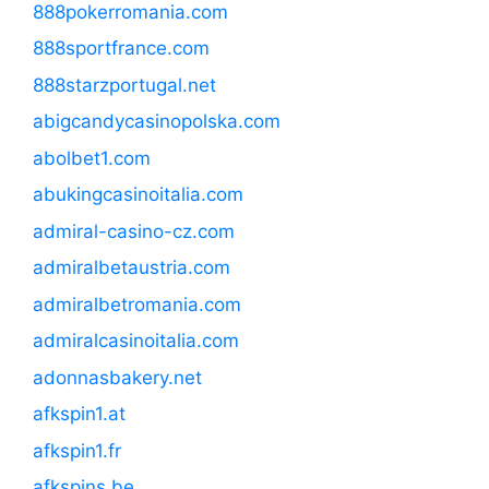
888pokerromania.com
888sportfrance.com
888starzportugal.net
abigcandycasinopolska.com
abolbet1.com
abukingcasinoitalia.com
admiral-casino-cz.com
admiralbetaustria.com
admiralbetromania.com
admiralcasinoitalia.com
adonnasbakery.net
afkspin1.at
afkspin1.fr
afkspins.be