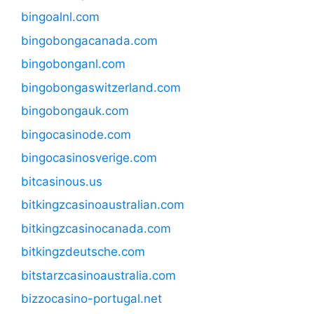
bingoalnl.com
bingobongacanada.com
bingobonganl.com
bingobongaswitzerland.com
bingobongauk.com
bingocasinode.com
bingocasinosverige.com
bitcasinous.us
bitkingzcasinoaustralian.com
bitkingzcasinocanada.com
bitkingzdeutsche.com
bitstarzcasinoaustralia.com
bizzocasino-portugal.net