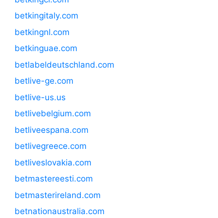
betkingitaly.com
betkingnl.com
betkinguae.com
betlabeldeutschland.com
betlive-ge.com
betlive-us.us
betlivebelgium.com
betliveespana.com
betlivegreece.com
betliveslovakia.com
betmastereesti.com
betmasterireland.com
betnationaustralia.com