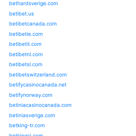
bethardsverige.com
betibet.us
betibetcanada.com
betibetie.com
betibetit.com
betibetnl.com
betibetsl.com
betibetswitzerland.com
betifycasinocanada.net
betifynorway.com
betiniacasinocanada.com
betiniasverige.com
betking-tr.com
betkingci.com