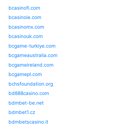
bcasinofi.com
bcasinoie.com
bcasinomx.com
bcasinouk.com
bcgame-turkiye.com
bcgameaustralia.com
bcgameireland.com
bcgamepl.com
bchsfoundation.org
bd888casino.com
bdmbet-be.net
bdmbet1.cz
bdmbetscasino.it