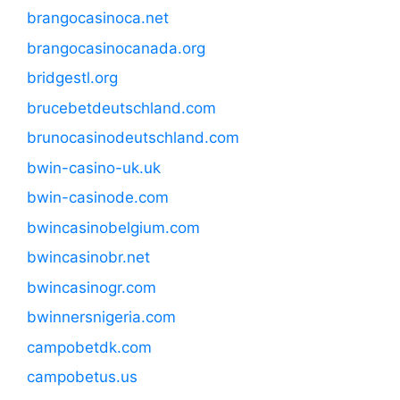
brangocasinoca.net
brangocasinocanada.org
bridgestl.org
brucebetdeutschland.com
brunocasinodeutschland.com
bwin-casino-uk.uk
bwin-casinode.com
bwincasinobelgium.com
bwincasinobr.net
bwincasinogr.com
bwinnersnigeria.com
campobetdk.com
campobetus.us