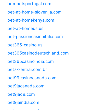
bdmbetsportugal.com
bet-at-home-slovenija.com
bet-at-homekenya.com
bet-at-homeus.us
bet-passioncasinoitalia.com
bet365-casino.us
bet365casinodeutschland.com
bet365casinoindia.com
bet7k-entrar.com.br
bet99casinocanada.com
bet9jacanada.com
bet9jade.com
bet9jaindia.com