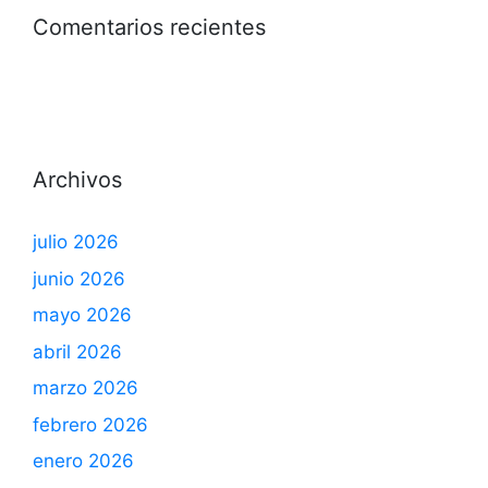
Comentarios recientes
Archivos
julio 2026
junio 2026
mayo 2026
abril 2026
marzo 2026
febrero 2026
enero 2026