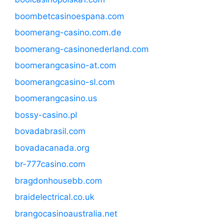
boombetcasinoespana.com
boomerang-casino.com.de
boomerang-casinonederland.com
boomerangcasino-at.com
boomerangcasino-sl.com
boomerangcasino.us
bossy-casino.pl
bovadabrasil.com
bovadacanada.org
br-777casino.com
bragdonhousebb.com
braidelectrical.co.uk
brangocasinoaustralia.net