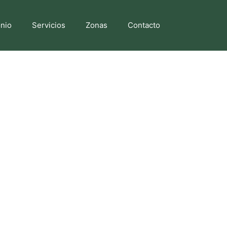
nio
Servicios
Zonas
Contacto