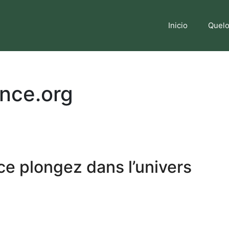
Inicio
Quelo
ance.org
e plongez dans l’univers