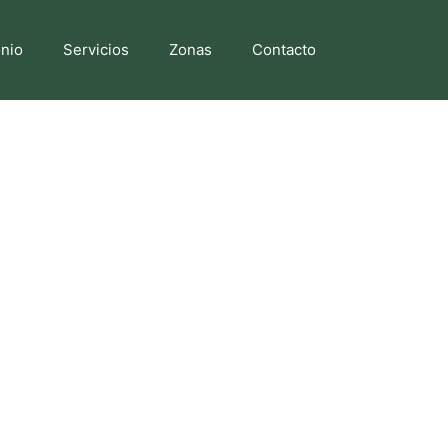
nio
Servicios
Zonas
Contacto