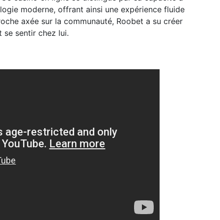
ologie moderne, offrant ainsi une expérience fluide
roche axée sur la communauté, Roobet a su créer
se sentir chez lui.