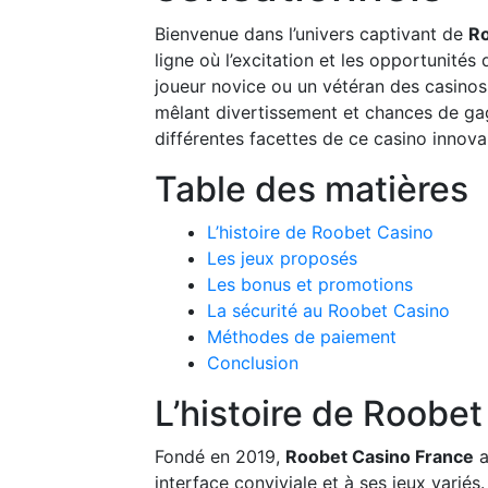
Bienvenue dans l’univers captivant de
Ro
ligne où l’excitation et les opportunités
joueur novice ou un vétéran des casinos
mêlant divertissement et chances de gagn
différentes facettes de ce casino innova
Table des matières
L’histoire de Roobet Casino
Les jeux proposés
Les bonus et promotions
La sécurité au Roobet Casino
Méthodes de paiement
Conclusion
L’histoire de Roobe
Fondé en 2019,
Roobet Casino France
a
interface conviviale et à ses jeux variés