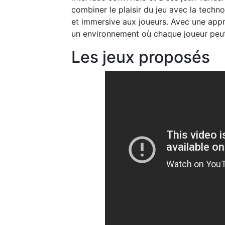
combiner le plaisir du jeu avec la techn
et immersive aux joueurs. Avec une app
un environnement où chaque joueur peut 
Les jeux proposés