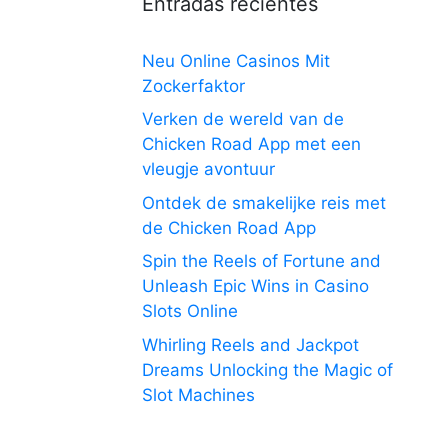
Entradas recientes
Neu Online Casinos Mit
Zockerfaktor
Verken de wereld van de
Chicken Road App met een
vleugje avontuur
Ontdek de smakelijke reis met
de Chicken Road App
Spin the Reels of Fortune and
Unleash Epic Wins in Casino
Slots Online
Whirling Reels and Jackpot
Dreams Unlocking the Magic of
Slot Machines