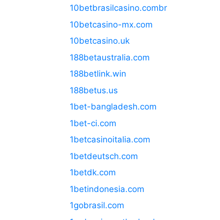
10betbrasilcasino.combr
10betcasino-mx.com
10betcasino.uk
188betaustralia.com
188betlink.win
188betus.us
1bet-bangladesh.com
1bet-ci.com
1betcasinoitalia.com
1betdeutsch.com
1betdk.com
1betindonesia.com
1gobrasil.com