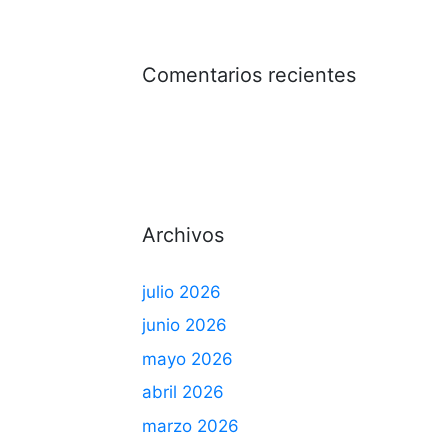
Comentarios recientes
Archivos
julio 2026
junio 2026
mayo 2026
abril 2026
marzo 2026