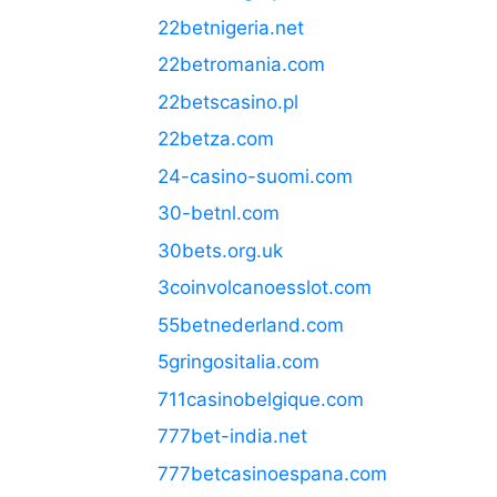
22betnigeria.net
22betromania.com
22betscasino.pl
22betza.com
24-casino-suomi.com
30-betnl.com
30bets.org.uk
3coinvolcanoesslot.com
55betnederland.com
5gringositalia.com
711casinobelgique.com
777bet-india.net
777betcasinoespana.com