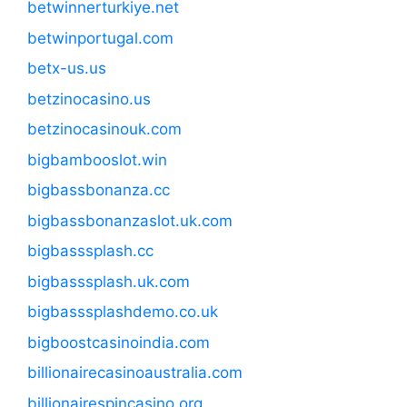
betwinnerturkiye.net
betwinportugal.com
betx-us.us
betzinocasino.us
betzinocasinouk.com
bigbambooslot.win
bigbassbonanza.cc
bigbassbonanzaslot.uk.com
bigbasssplash.cc
bigbasssplash.uk.com
bigbasssplashdemo.co.uk
bigboostcasinoindia.com
billionairecasinoaustralia.com
billionairespincasino.org