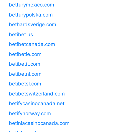
betfurymexico.com
betfurypolska.com
bethardsverige.com
betibet.us
betibetcanada.com
betibetie.com
betibetit.com
betibetnl.com
betibetsl.com
betibetswitzerland.com
betifycasinocanada.net
betifynorway.com
betiniacasinocanada.com