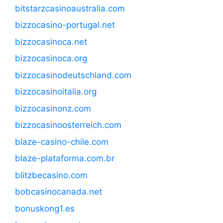
bitstarzcasinoaustralia.com
bizzocasino-portugal.net
bizzocasinoca.net
bizzocasinoca.org
bizzocasinodeutschland.com
bizzocasinoitalia.org
bizzocasinonz.com
bizzocasinoosterreich.com
blaze-casino-chile.com
blaze-plataforma.com.br
blitzbecasino.com
bobcasinocanada.net
bonuskong1.es