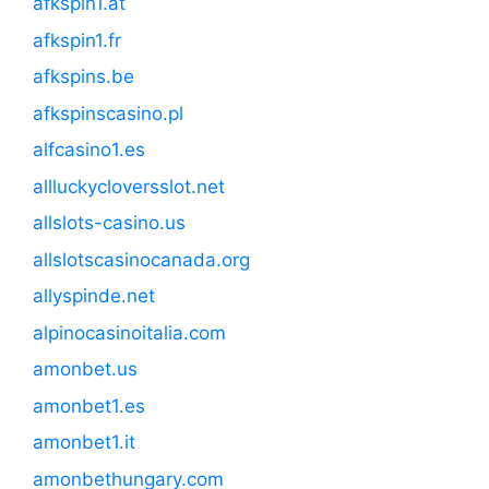
afkspin1.at
afkspin1.fr
afkspins.be
afkspinscasino.pl
alfcasino1.es
allluckycloversslot.net
allslots-casino.us
allslotscasinocanada.org
allyspinde.net
alpinocasinoitalia.com
amonbet.us
amonbet1.es
amonbet1.it
amonbethungary.com