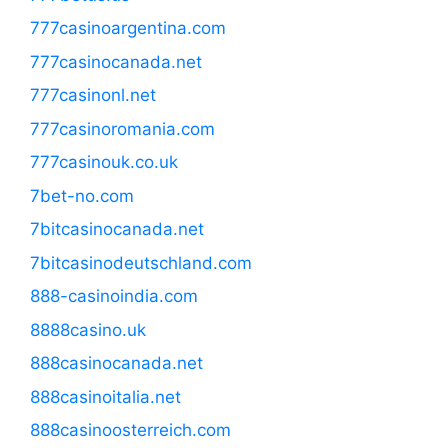
777casinoargentina.com
777casinocanada.net
777casinonl.net
777casinoromania.com
777casinouk.co.uk
7bet-no.com
7bitcasinocanada.net
7bitcasinodeutschland.com
888-casinoindia.com
8888casino.uk
888casinocanada.net
888casinoitalia.net
888casinoosterreich.com