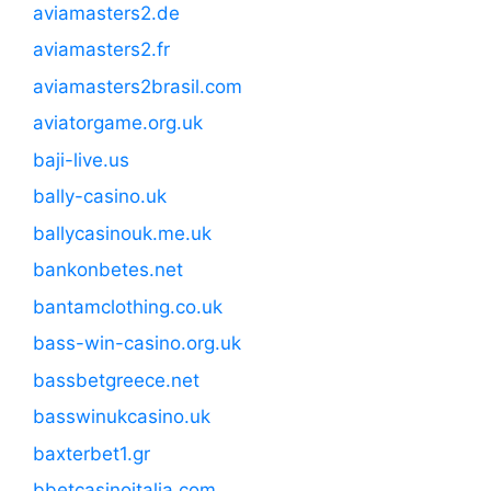
aviamasters2.de
aviamasters2.fr
aviamasters2brasil.com
aviatorgame.org.uk
baji-live.us
bally-casino.uk
ballycasinouk.me.uk
bankonbetes.net
bantamclothing.co.uk
bass-win-casino.org.uk
bassbetgreece.net
basswinukcasino.uk
baxterbet1.gr
bbetcasinoitalia.com