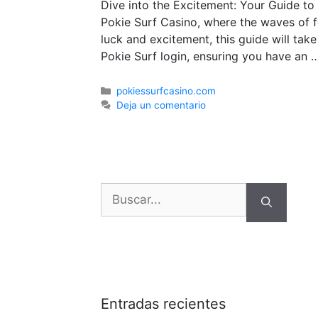
Dive into the Excitement: Your Guide to 
Pokie Surf Casino, where the waves of fo
luck and excitement, this guide will ta
Pokie Surf login, ensuring you have an
Categorías
pokiessurfcasino.com
Deja un comentario
Buscar:
Entradas recientes