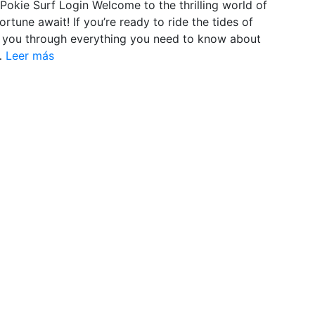
Pokie Surf Login Welcome to the thrilling world of
rtune await! If you’re ready to ride the tides of
ke you through everything you need to know about
 …
Leer más