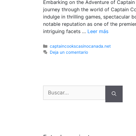
Embarking on the Adventure of Captain
journey through the world of Captain Co
indulge in thrilling games, spectacular 
notable reputation as one of the premier
intriguing facets …
Leer más
Categorías
captaincookscasinocanada.net
Deja un comentario
Buscar: