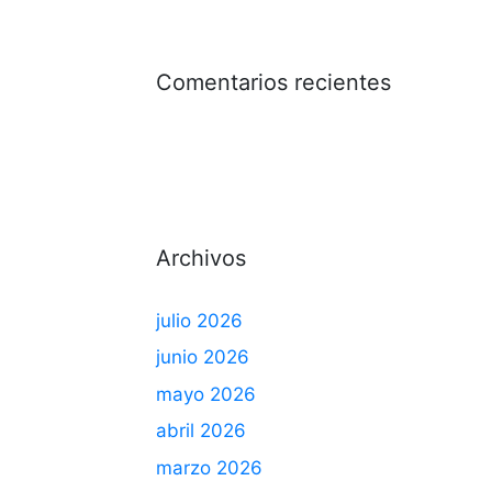
Comentarios recientes
Archivos
julio 2026
junio 2026
mayo 2026
abril 2026
marzo 2026