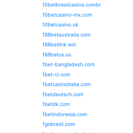
10betbrasilcasino.combr
10betcasino-mx.com
10betcasino.uk
188betaustralia.com
188betlink.win
188betus.us
1bet-bangladesh.com
1bet-ci.com
1betcasinoitalia.com
1betdeutsch.com
1betdk.com
1betindonesia.com
1gobrasil.com