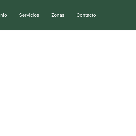
nio
Servicios
Zonas
Contacto