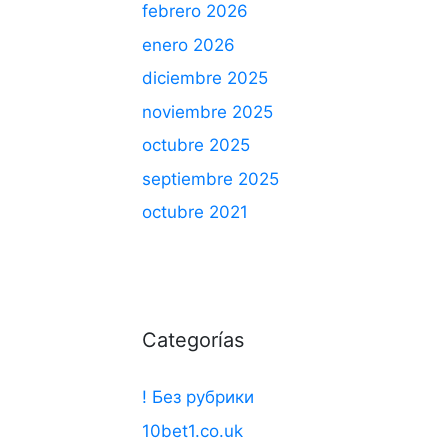
febrero 2026
enero 2026
diciembre 2025
noviembre 2025
octubre 2025
septiembre 2025
octubre 2021
Categorías
! Без рубрики
10bet1.co.uk