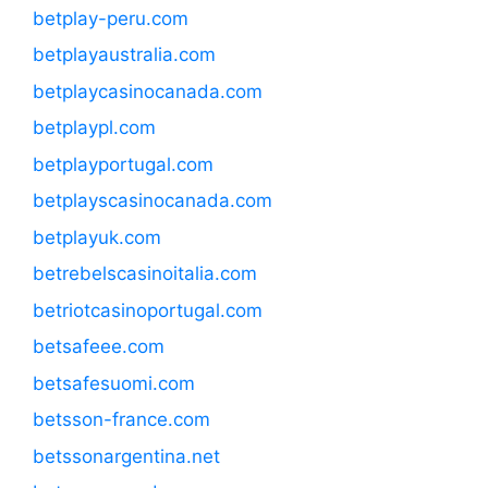
betplay-peru.com
betplayaustralia.com
betplaycasinocanada.com
betplaypl.com
betplayportugal.com
betplayscasinocanada.com
betplayuk.com
betrebelscasinoitalia.com
betriotcasinoportugal.com
betsafeee.com
betsafesuomi.com
betsson-france.com
betssonargentina.net