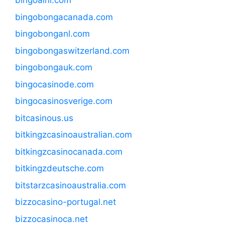
bingoalnl.com
bingobongacanada.com
bingobonganl.com
bingobongaswitzerland.com
bingobongauk.com
bingocasinode.com
bingocasinosverige.com
bitcasinous.us
bitkingzcasinoaustralian.com
bitkingzcasinocanada.com
bitkingzdeutsche.com
bitstarzcasinoaustralia.com
bizzocasino-portugal.net
bizzocasinoca.net