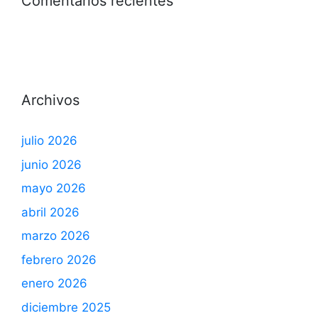
Comentarios recientes
Archivos
julio 2026
junio 2026
mayo 2026
abril 2026
marzo 2026
febrero 2026
enero 2026
diciembre 2025