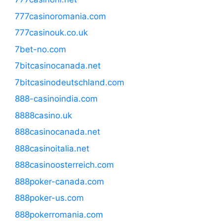
777casinoromania.com
777casinouk.co.uk
7bet-no.com
7bitcasinocanada.net
7bitcasinodeutschland.com
888-casinoindia.com
8888casino.uk
888casinocanada.net
888casinoitalia.net
888casinoosterreich.com
888poker-canada.com
888poker-us.com
888pokerromania.com