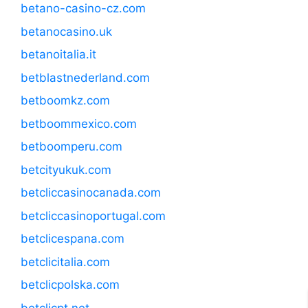
betano-casino-cz.com
betanocasino.uk
betanoitalia.it
betblastnederland.com
betboomkz.com
betboommexico.com
betboomperu.com
betcityukuk.com
betcliccasinocanada.com
betcliccasinoportugal.com
betclicespana.com
betclicitalia.com
betclicpolska.com
betclicpt.net