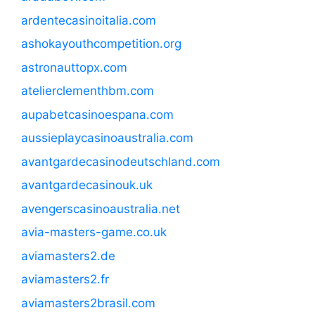
ardentecasinoitalia.com
ashokayouthcompetition.org
astronauttopx.com
atelierclementhbm.com
aupabetcasinoespana.com
aussieplaycasinoaustralia.com
avantgardecasinodeutschland.com
avantgardecasinouk.uk
avengerscasinoaustralia.net
avia-masters-game.co.uk
aviamasters2.de
aviamasters2.fr
aviamasters2brasil.com