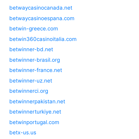
betwaycasinocanada.net
betwaycasinoespana.com
betwin-greece.com
betwin360casinoitalia.com
betwinner-bd.net
betwinner-brasil.org
betwinner-france.net
betwinner-uz.net
betwinnerci.org
betwinnerpakistan.net
betwinnerturkiye.net
betwinportugal.com
betx-us.us