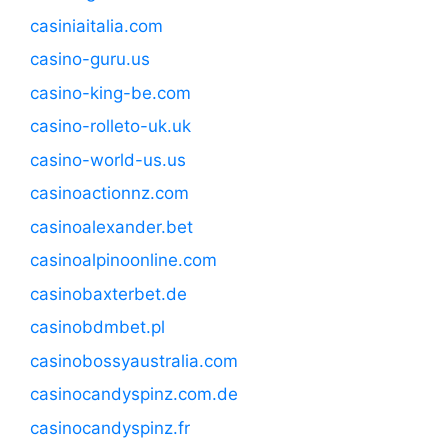
casiniaitalia.com
casino-guru.us
casino-king-be.com
casino-rolleto-uk.uk
casino-world-us.us
casinoactionnz.com
casinoalexander.bet
casinoalpinoonline.com
casinobaxterbet.de
casinobdmbet.pl
casinobossyaustralia.com
casinocandyspinz.com.de
casinocandyspinz.fr