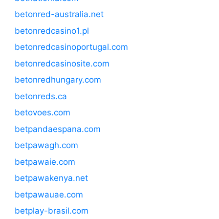
betonred-australia.net
betonredcasino1.pl
betonredcasinoportugal.com
betonredcasinosite.com
betonredhungary.com
betonreds.ca
betovoes.com
betpandaespana.com
betpawagh.com
betpawaie.com
betpawakenya.net
betpawauae.com
betplay-brasil.com