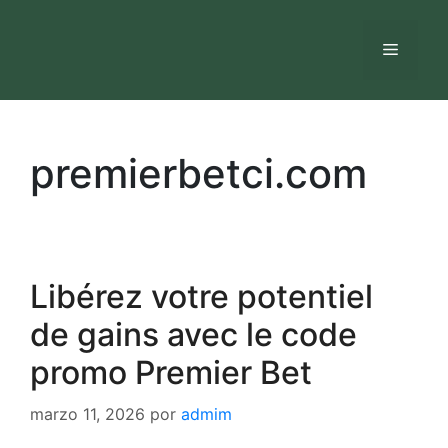
Saltar
al
Menú
contenido
premierbetci.com
Libérez votre potentiel
de gains avec le code
promo Premier Bet
marzo 11, 2026
por
admim