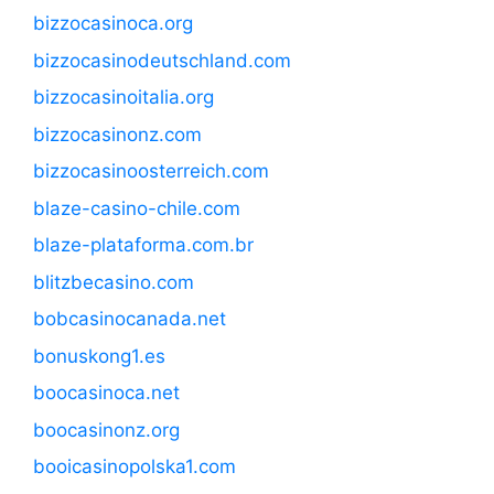
bizzocasinoca.org
bizzocasinodeutschland.com
bizzocasinoitalia.org
bizzocasinonz.com
bizzocasinoosterreich.com
blaze-casino-chile.com
blaze-plataforma.com.br
blitzbecasino.com
bobcasinocanada.net
bonuskong1.es
boocasinoca.net
boocasinonz.org
booicasinopolska1.com