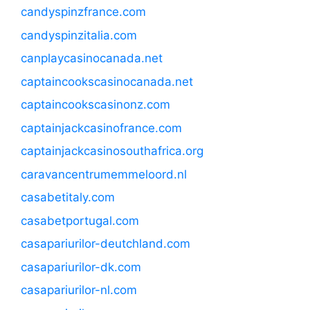
candyspinzfrance.com
candyspinzitalia.com
canplaycasinocanada.net
captaincookscasinocanada.net
captaincookscasinonz.com
captainjackcasinofrance.com
captainjackcasinosouthafrica.org
caravancentrumemmeloord.nl
casabetitaly.com
casabetportugal.com
casapariurilor-deutchland.com
casapariurilor-dk.com
casapariurilor-nl.com