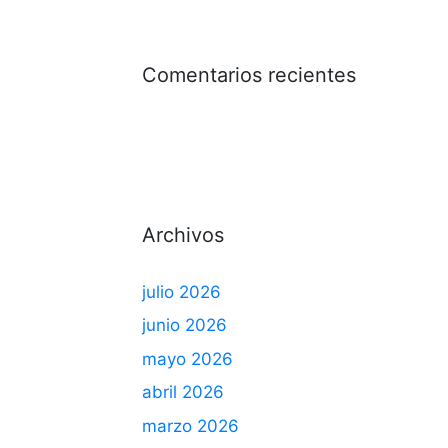
Comentarios recientes
Archivos
julio 2026
junio 2026
mayo 2026
abril 2026
marzo 2026