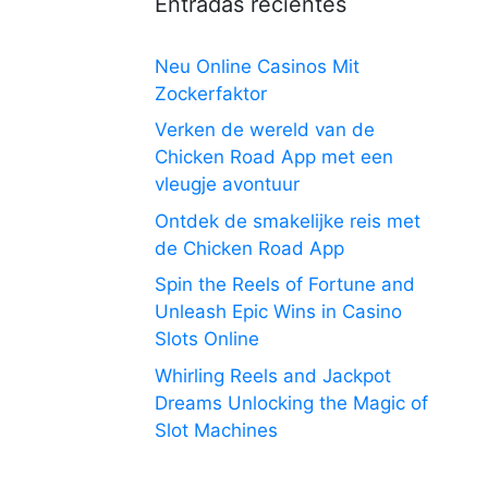
Entradas recientes
Neu Online Casinos Mit
Zockerfaktor
Verken de wereld van de
Chicken Road App met een
vleugje avontuur
Ontdek de smakelijke reis met
de Chicken Road App
Spin the Reels of Fortune and
Unleash Epic Wins in Casino
Slots Online
Whirling Reels and Jackpot
Dreams Unlocking the Magic of
Slot Machines