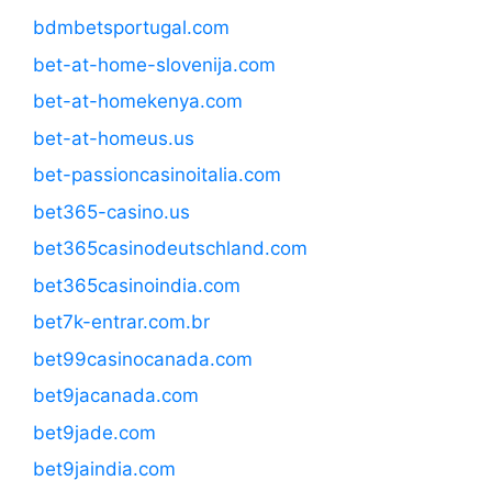
bdmbetsportugal.com
bet-at-home-slovenija.com
bet-at-homekenya.com
bet-at-homeus.us
bet-passioncasinoitalia.com
bet365-casino.us
bet365casinodeutschland.com
bet365casinoindia.com
bet7k-entrar.com.br
bet99casinocanada.com
bet9jacanada.com
bet9jade.com
bet9jaindia.com