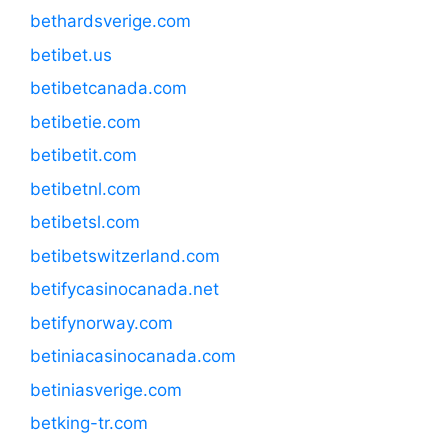
bethardsverige.com
betibet.us
betibetcanada.com
betibetie.com
betibetit.com
betibetnl.com
betibetsl.com
betibetswitzerland.com
betifycasinocanada.net
betifynorway.com
betiniacasinocanada.com
betiniasverige.com
betking-tr.com