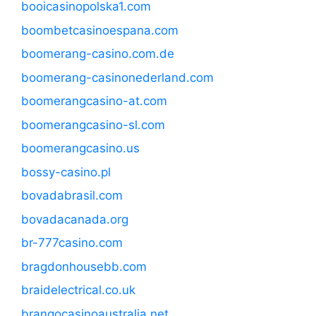
booicasinopolska1.com
boombetcasinoespana.com
boomerang-casino.com.de
boomerang-casinonederland.com
boomerangcasino-at.com
boomerangcasino-sl.com
boomerangcasino.us
bossy-casino.pl
bovadabrasil.com
bovadacanada.org
br-777casino.com
bragdonhousebb.com
braidelectrical.co.uk
brangocasinoaustralia.net