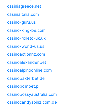
casiniagreece.net
casiniaitalia.com
casino-guru.us
casino-king-be.com
casino-rolleto-uk.uk
casino-world-us.us
casinoactionnz.com
casinoalexander.bet
casinoalpinoonline.com
casinobaxterbet.de
casinobdmbet.pl
casinobossyaustralia.com
casinocandyspinz.com.de