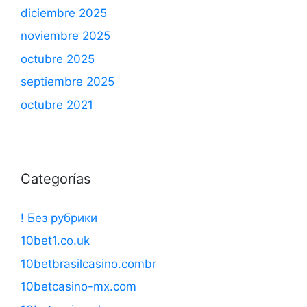
diciembre 2025
noviembre 2025
octubre 2025
septiembre 2025
octubre 2021
Categorías
! Без рубрики
10bet1.co.uk
10betbrasilcasino.combr
10betcasino-mx.com