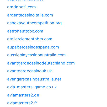
aradabet1.com
ardentecasinoitalia.com
ashokayouthcompetition.org
astronauttopx.com
atelierclementhbm.com
aupabetcasinoespana.com
aussieplaycasinoaustralia.com
avantgardecasinodeutschland.com
avantgardecasinouk.uk
avengerscasinoaustralia.net
avia-masters-game.co.uk
aviamasters2.de
aviamasters2.fr