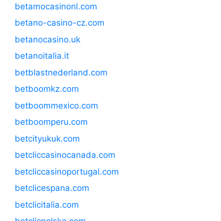
betamocasinonl.com
betano-casino-cz.com
betanocasino.uk
betanoitalia.it
betblastnederland.com
betboomkz.com
betboommexico.com
betboomperu.com
betcityukuk.com
betcliccasinocanada.com
betcliccasinoportugal.com
betclicespana.com
betclicitalia.com