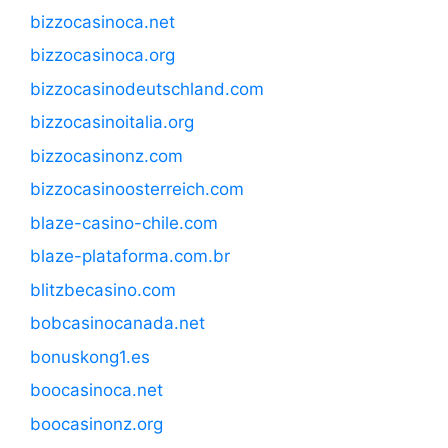
bizzocasinoca.net
bizzocasinoca.org
bizzocasinodeutschland.com
bizzocasinoitalia.org
bizzocasinonz.com
bizzocasinoosterreich.com
blaze-casino-chile.com
blaze-plataforma.com.br
blitzbecasino.com
bobcasinocanada.net
bonuskong1.es
boocasinoca.net
boocasinonz.org