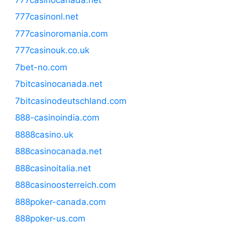
777casinonl.net
777casinoromania.com
777casinouk.co.uk
7bet-no.com
7bitcasinocanada.net
7bitcasinodeutschland.com
888-casinoindia.com
8888casino.uk
888casinocanada.net
888casinoitalia.net
888casinoosterreich.com
888poker-canada.com
888poker-us.com