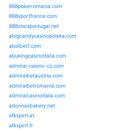
888pokerromania.com
888sportfrance.com
888starzportugal.net
abigcandycasinopolska.com
abolbet1.com
abukingcasinoitalia.com
admiral-casino-cz.com
admiralbetaustria.com
admiralbetromania.com
admiralcasinoitalia.com
adonnasbakery.net
afkspin1.at
afkspin1.fr