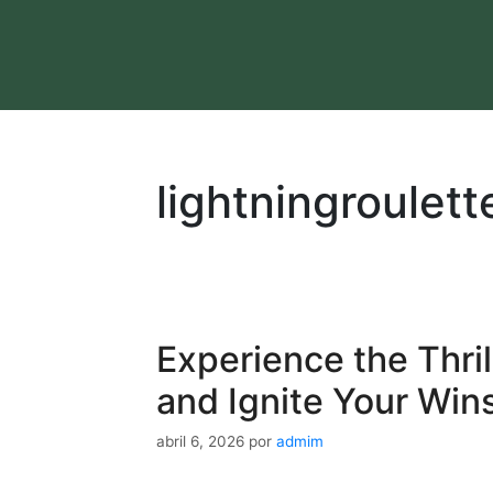
Saltar
al
contenido
lightningroulett
Experience the Thril
and Ignite Your Win
abril 6, 2026
por
admim