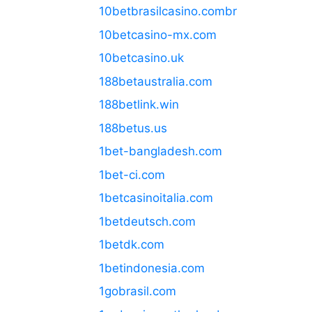
10betbrasilcasino.combr
10betcasino-mx.com
10betcasino.uk
188betaustralia.com
188betlink.win
188betus.us
1bet-bangladesh.com
1bet-ci.com
1betcasinoitalia.com
1betdeutsch.com
1betdk.com
1betindonesia.com
1gobrasil.com