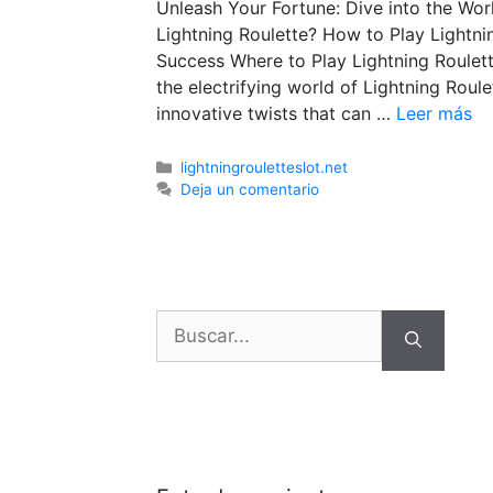
Unleash Your Fortune: Dive into the Worl
Lightning Roulette? How to Play Lightnin
Success Where to Play Lightning Roulet
the electrifying world of Lightning Rou
innovative twists that can …
Leer más
Categorías
lightningrouletteslot.net
Deja un comentario
Buscar: