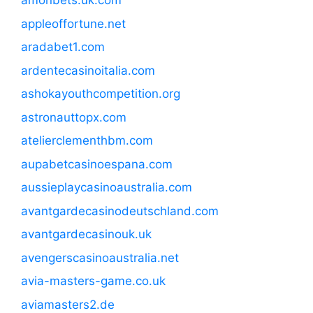
amonbets.uk.com
appleoffortune.net
aradabet1.com
ardentecasinoitalia.com
ashokayouthcompetition.org
astronauttopx.com
atelierclementhbm.com
aupabetcasinoespana.com
aussieplaycasinoaustralia.com
avantgardecasinodeutschland.com
avantgardecasinouk.uk
avengerscasinoaustralia.net
avia-masters-game.co.uk
aviamasters2.de