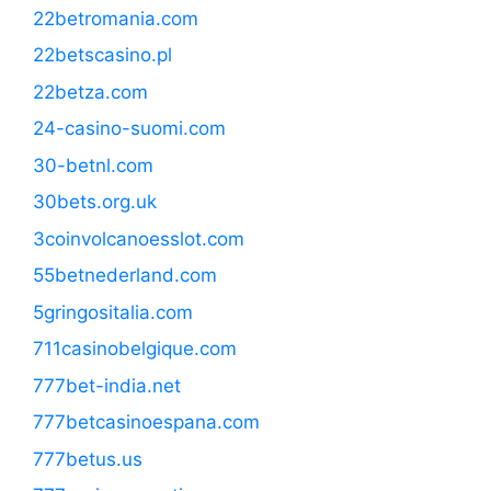
22betromania.com
22betscasino.pl
22betza.com
24-casino-suomi.com
30-betnl.com
30bets.org.uk
3coinvolcanoesslot.com
55betnederland.com
5gringositalia.com
711casinobelgique.com
777bet-india.net
777betcasinoespana.com
777betus.us