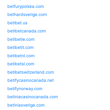
betfurypolska.com
bethardsverige.com
betibet.us
betibetcanada.com
betibetie.com
betibetit.com
betibetnl.com
betibetsl.com
betibetswitzerland.com
betifycasinocanada.net
betifynorway.com
betiniacasinocanada.com
betiniasverige.com