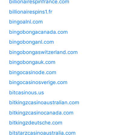
billionairespinfrance.com
billionairespins1.fr
bingoalnl.com
bingobongacanada.com
bingobonganl.com
bingobongaswitzerland.com
bingobongauk.com
bingocasinode.com
bingocasinosverige.com
bitcasinous.us
bitkingzcasinoaustralian.com
bitkingzcasinocanada.com
bitkingzdeutsche.com
bitstarzcasinoaustralia.com