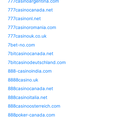
777casinoargentina.com
777casinocanada.net
777casinonl.net
777casinoromania.com
777casinouk.co.uk
7bet-no.com
7bitcasinocanada.net
7bitcasinodeutschland.com
888-casinoindia.com
8888casino.uk
888casinocanada.net
888casinoitalia.net
888casinoosterreich.com
888poker-canada.com