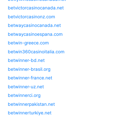
betvictorcasinocanada.net
betvictorcasinonz.com
betwaycasinocanada.net
betwaycasinoespana.com
betwin-greece.com
betwin360casinoitalia.com
betwinner-bd.net
betwinner-brasil.org
betwinner-france.net
betwinner-uz.net
betwinnerci.org
betwinnerpakistan.net
betwinnerturkiye.net