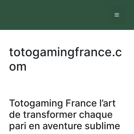
Saltar
al
Menú
contenido
totogamingfrance.c
om
Totogaming France l’art
de transformer chaque
pari en aventure sublime