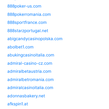
888poker-us.com
888pokerromania.com
888sportfrance.com
888starzportugal.net
abigcandycasinopolska.com
abolbet1.com
abukingcasinoitalia.com
admiral-casino-cz.com
admiralbetaustria.com
admiralbetromania.com
admiralcasinoitalia.com
adonnasbakery.net
afkspin1.at