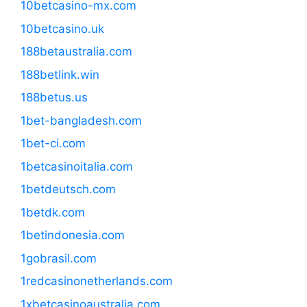
10betcasino-mx.com
10betcasino.uk
188betaustralia.com
188betlink.win
188betus.us
1bet-bangladesh.com
1bet-ci.com
1betcasinoitalia.com
1betdeutsch.com
1betdk.com
1betindonesia.com
1gobrasil.com
1redcasinonetherlands.com
1xbetcasinoaustralia.com