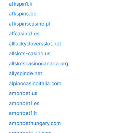
afkspin1.fr
afkspins.be
afkspinscasino.pl
alfcasino1.es
allluckycloversslot.net
allslots-casino.us
allslotscasinocanada.org
allyspinde.net
alpinocasinoitalia.com
amonbet.us
amonbet1.es
amonbet1.it
amonbethungary.com