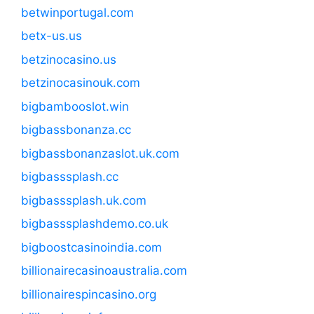
betwinportugal.com
betx-us.us
betzinocasino.us
betzinocasinouk.com
bigbambooslot.win
bigbassbonanza.cc
bigbassbonanzaslot.uk.com
bigbasssplash.cc
bigbasssplash.uk.com
bigbasssplashdemo.co.uk
bigboostcasinoindia.com
billionairecasinoaustralia.com
billionairespincasino.org