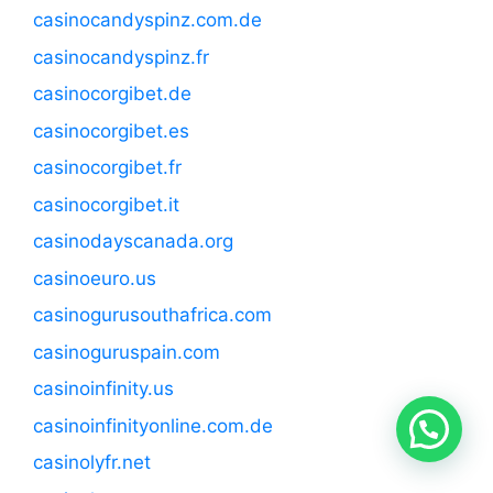
casinocandyspinz.com.de
casinocandyspinz.fr
casinocorgibet.de
casinocorgibet.es
casinocorgibet.fr
casinocorgibet.it
casinodayscanada.org
casinoeuro.us
casinogurusouthafrica.com
casinoguruspain.com
casinoinfinity.us
casinoinfinityonline.com.de
casinolyfr.net