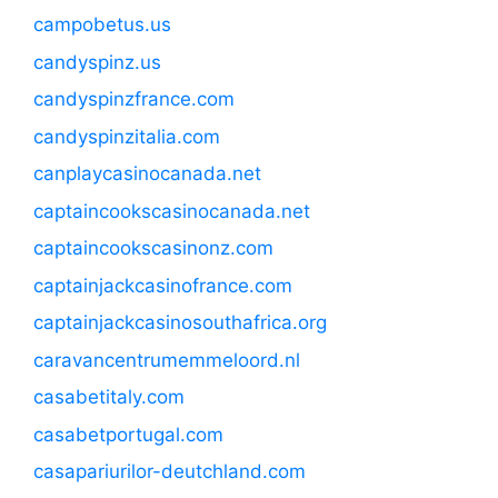
campobetus.us
candyspinz.us
candyspinzfrance.com
candyspinzitalia.com
canplaycasinocanada.net
captaincookscasinocanada.net
captaincookscasinonz.com
captainjackcasinofrance.com
captainjackcasinosouthafrica.org
caravancentrumemmeloord.nl
casabetitaly.com
casabetportugal.com
casapariurilor-deutchland.com