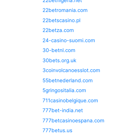
22betnigeria.net
22betromania.com
22betscasino.pl
22betza.com
24-casino-suomi.com
30-betnl.com
30bets.org.uk
3coinvolcanoesslot.com
55betnederland.com
5gringositalia.com
711casinobelgique.com
777bet-india.net
777betcasinoespana.com
777betus.us