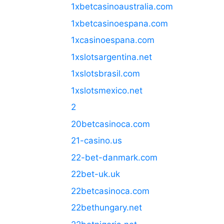
1xbetcasinoaustralia.com
1xbetcasinoespana.com
1xcasinoespana.com
1xslotsargentina.net
1xslotsbrasil.com
1xslotsmexico.net
2
20betcasinoca.com
21-casino.us
22-bet-danmark.com
22bet-uk.uk
22betcasinoca.com
22bethungary.net