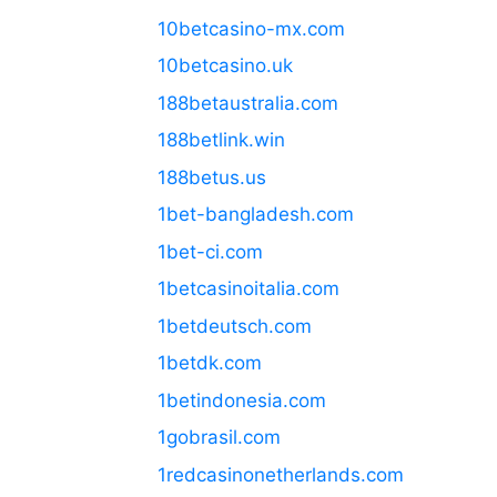
10betcasino-mx.com
10betcasino.uk
188betaustralia.com
188betlink.win
188betus.us
1bet-bangladesh.com
1bet-ci.com
1betcasinoitalia.com
1betdeutsch.com
1betdk.com
1betindonesia.com
1gobrasil.com
1redcasinonetherlands.com