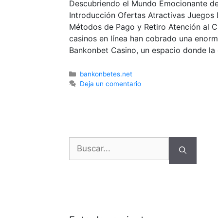
Descubriendo el Mundo Emocionante de
Introducción Ofertas Atractivas Juegos
Métodos de Pago y Retiro Atención al Cli
casinos en línea han cobrado una enor
Bankonbet Casino, un espacio donde l
Categorías
bankonbetes.net
Deja un comentario
Buscar: