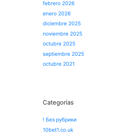
febrero 2026
enero 2026
diciembre 2025
noviembre 2025
octubre 2025
septiembre 2025
octubre 2021
Categorías
! Без рубрики
10bet1.co.uk