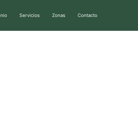
nio
Servicios
Zonas
Contacto