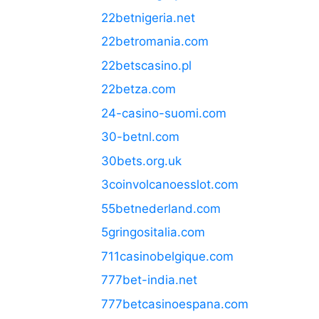
22betnigeria.net
22betromania.com
22betscasino.pl
22betza.com
24-casino-suomi.com
30-betnl.com
30bets.org.uk
3coinvolcanoesslot.com
55betnederland.com
5gringositalia.com
711casinobelgique.com
777bet-india.net
777betcasinoespana.com