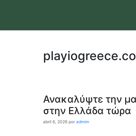
Saltar
al
contenido
playiogreece.c
Ανακαλύψτε την μαγ
στην Ελλάδα τώρα
abril 6, 2026
por
admim