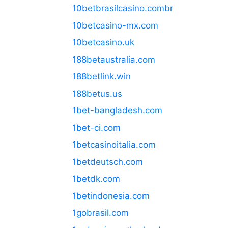
10betbrasilcasino.combr
10betcasino-mx.com
10betcasino.uk
188betaustralia.com
188betlink.win
188betus.us
1bet-bangladesh.com
1bet-ci.com
1betcasinoitalia.com
1betdeutsch.com
1betdk.com
1betindonesia.com
1gobrasil.com