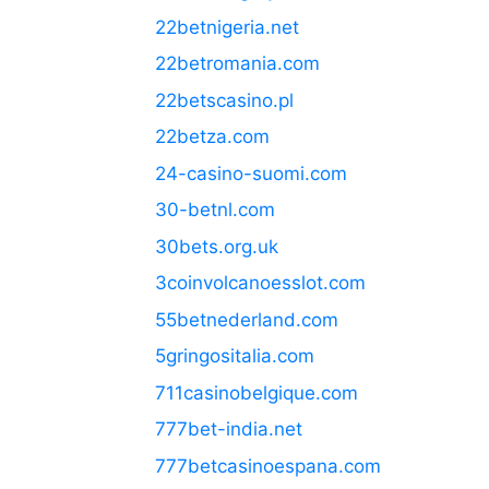
22betnigeria.net
22betromania.com
22betscasino.pl
22betza.com
24-casino-suomi.com
30-betnl.com
30bets.org.uk
3coinvolcanoesslot.com
55betnederland.com
5gringositalia.com
711casinobelgique.com
777bet-india.net
777betcasinoespana.com