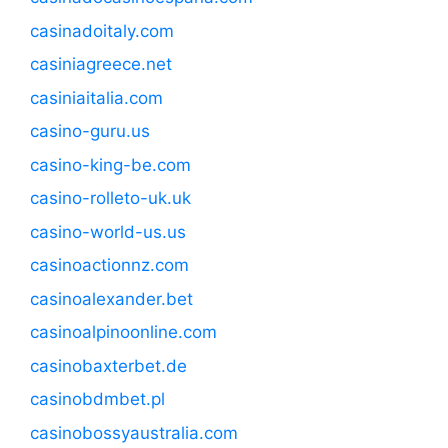
casinadoitaly.com
casiniagreece.net
casiniaitalia.com
casino-guru.us
casino-king-be.com
casino-rolleto-uk.uk
casino-world-us.us
casinoactionnz.com
casinoalexander.bet
casinoalpinoonline.com
casinobaxterbet.de
casinobdmbet.pl
casinobossyaustralia.com