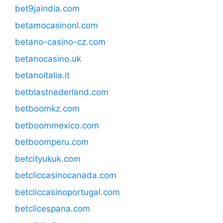
bet9jaindia.com
betamocasinonl.com
betano-casino-cz.com
betanocasino.uk
betanoitalia.it
betblastnederland.com
betboomkz.com
betboommexico.com
betboomperu.com
betcityukuk.com
betcliccasinocanada.com
betcliccasinoportugal.com
betclicespana.com