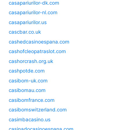
casapariurilor-dk.com
casapariurilor-nl.com
casapariurilor.us
cascbar.co.uk
cashedcasinoespana.com
cashofcleopatraslot.com
cashorcrash.org.uk
cashpotde.com
casibom-uk.com
casibomau.com
casibomfrance.com
casibomswitzerland.com
casimbacasino.us
casinadocasinoespana.com