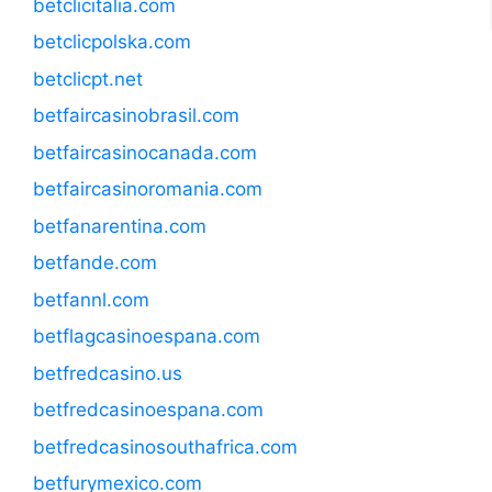
betclicitalia.com
betclicpolska.com
betclicpt.net
betfaircasinobrasil.com
betfaircasinocanada.com
betfaircasinoromania.com
betfanarentina.com
betfande.com
betfannl.com
betflagcasinoespana.com
betfredcasino.us
betfredcasinoespana.com
betfredcasinosouthafrica.com
betfurymexico.com