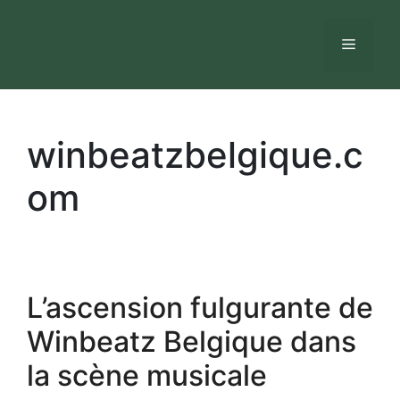
Saltar
al
Menú
contenido
winbeatzbelgique.c
om
L’ascension fulgurante de
Winbeatz Belgique dans
la scène musicale