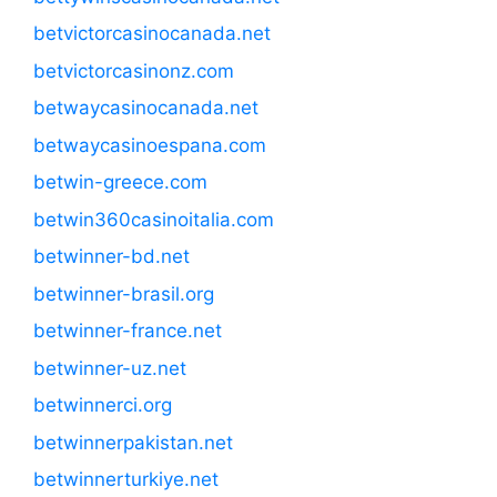
betvictorcasinocanada.net
betvictorcasinonz.com
betwaycasinocanada.net
betwaycasinoespana.com
betwin-greece.com
betwin360casinoitalia.com
betwinner-bd.net
betwinner-brasil.org
betwinner-france.net
betwinner-uz.net
betwinnerci.org
betwinnerpakistan.net
betwinnerturkiye.net