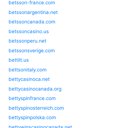
betsson-france.com
betssonargentina.net
betssoncanada.com
betssoncasino.us
betssonperu.net
betssonsverige.com
bettilt.us
bettsonitaly.com
bettycasinoca.net
bettycasinocanada.org
bettyspinfrance.com
bettyspinosterreich.com
bettyspinpolska.com
bettywinscasinocanada.net