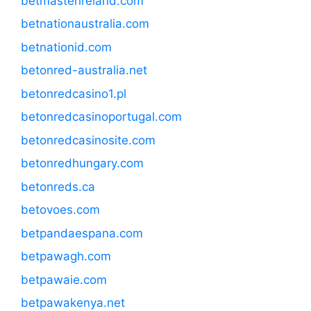
betmasterireland.com
betnationaustralia.com
betnationid.com
betonred-australia.net
betonredcasino1.pl
betonredcasinoportugal.com
betonredcasinosite.com
betonredhungary.com
betonreds.ca
betovoes.com
betpandaespana.com
betpawagh.com
betpawaie.com
betpawakenya.net