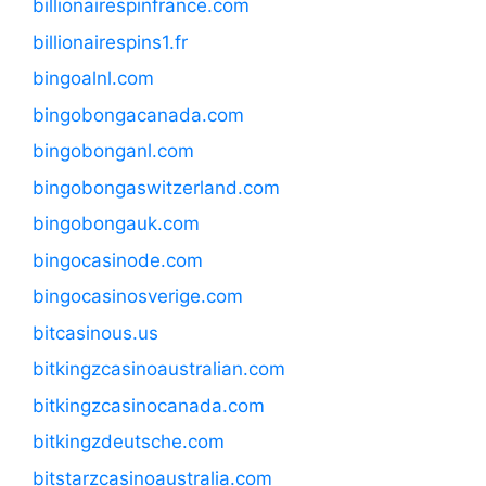
billionairespinfrance.com
billionairespins1.fr
bingoalnl.com
bingobongacanada.com
bingobonganl.com
bingobongaswitzerland.com
bingobongauk.com
bingocasinode.com
bingocasinosverige.com
bitcasinous.us
bitkingzcasinoaustralian.com
bitkingzcasinocanada.com
bitkingzdeutsche.com
bitstarzcasinoaustralia.com