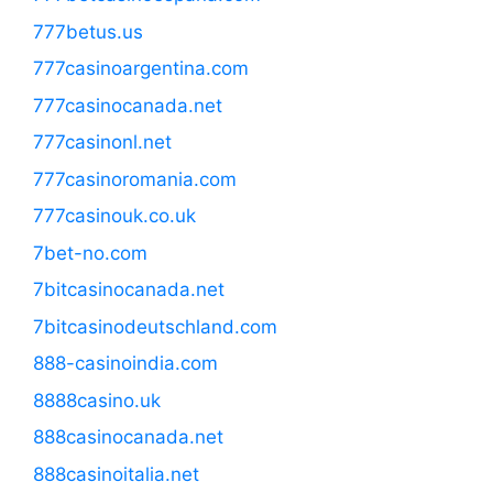
777betus.us
777casinoargentina.com
777casinocanada.net
777casinonl.net
777casinoromania.com
777casinouk.co.uk
7bet-no.com
7bitcasinocanada.net
7bitcasinodeutschland.com
888-casinoindia.com
8888casino.uk
888casinocanada.net
888casinoitalia.net