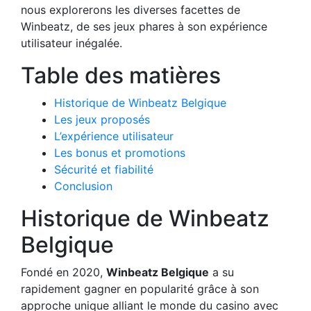
nous explorerons les diverses facettes de
Winbeatz, de ses jeux phares à son expérience
utilisateur inégalée.
Table des matières
Historique de Winbeatz Belgique
Les jeux proposés
L’expérience utilisateur
Les bonus et promotions
Sécurité et fiabilité
Conclusion
Historique de Winbeatz
Belgique
Fondé en 2020,
Winbeatz Belgique
a su
rapidement gagner en popularité grâce à son
approche unique alliant le monde du casino avec