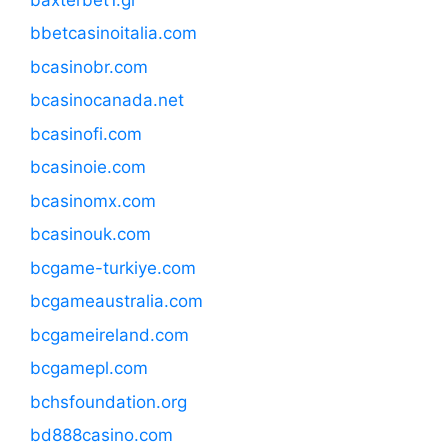
bbetcasinoitalia.com
bcasinobr.com
bcasinocanada.net
bcasinofi.com
bcasinoie.com
bcasinomx.com
bcasinouk.com
bcgame-turkiye.com
bcgameaustralia.com
bcgameireland.com
bcgamepl.com
bchsfoundation.org
bd888casino.com