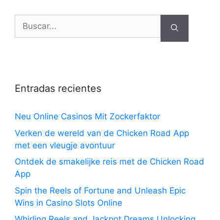
Buscar:
Entradas recientes
Neu Online Casinos Mit Zockerfaktor
Verken de wereld van de Chicken Road App
met een vleugje avontuur
Ontdek de smakelijke reis met de Chicken Road
App
Spin the Reels of Fortune and Unleash Epic
Wins in Casino Slots Online
Whirling Reels and Jackpot Dreams Unlocking