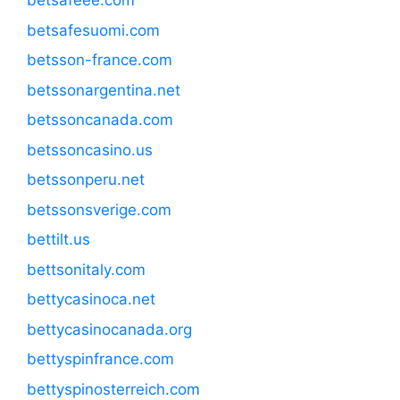
betsafeee.com
betsafesuomi.com
betsson-france.com
betssonargentina.net
betssoncanada.com
betssoncasino.us
betssonperu.net
betssonsverige.com
bettilt.us
bettsonitaly.com
bettycasinoca.net
bettycasinocanada.org
bettyspinfrance.com
bettyspinosterreich.com