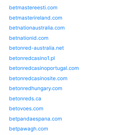
betmastereesti.com
betmasterireland.com
betnationaustralia.com
betnationid.com
betonred-australia.net
betonredcasino1.pl
betonredcasinoportugal.com
betonredcasinosite.com
betonredhungary.com
betonreds.ca
betovoes.com
betpandaespana.com
betpawagh.com