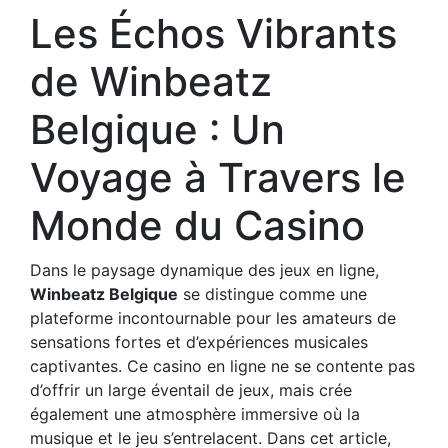
Les Échos Vibrants
de Winbeatz
Belgique : Un
Voyage à Travers le
Monde du Casino
Dans le paysage dynamique des jeux en ligne,
Winbeatz Belgique
se distingue comme une
plateforme incontournable pour les amateurs de
sensations fortes et d’expériences musicales
captivantes. Ce casino en ligne ne se contente pas
d’offrir un large éventail de jeux, mais crée
également une atmosphère immersive où la
musique et le jeu s’entrelacent. Dans cet article,