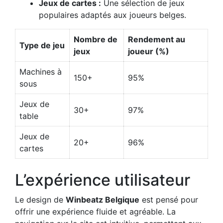
Jeux de cartes :
Une sélection de jeux
populaires adaptés aux joueurs belges.
Nombre de
Rendement au
Type de jeu
jeux
joueur (%)
Machines à
150+
95%
sous
Jeux de
30+
97%
table
Jeux de
20+
96%
cartes
L’expérience utilisateur
Le design de
Winbeatz Belgique
est pensé pour
offrir une expérience fluide et agréable. La