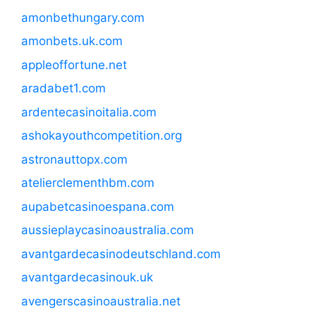
amonbethungary.com
amonbets.uk.com
appleoffortune.net
aradabet1.com
ardentecasinoitalia.com
ashokayouthcompetition.org
astronauttopx.com
atelierclementhbm.com
aupabetcasinoespana.com
aussieplaycasinoaustralia.com
avantgardecasinodeutschland.com
avantgardecasinouk.uk
avengerscasinoaustralia.net