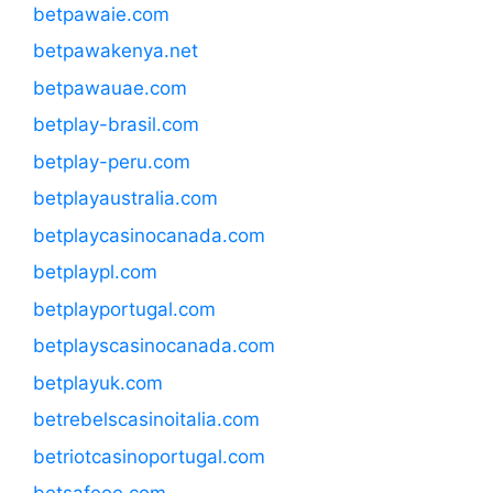
betpawaie.com
betpawakenya.net
betpawauae.com
betplay-brasil.com
betplay-peru.com
betplayaustralia.com
betplaycasinocanada.com
betplaypl.com
betplayportugal.com
betplayscasinocanada.com
betplayuk.com
betrebelscasinoitalia.com
betriotcasinoportugal.com