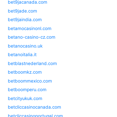
bet9jacanada.com
bet9jade.com
bet9jaindia.com
betamocasinonl.com
betano-casino-cz.com
betanocasino.uk
betanoitalia.it
betblastnederland.com
betboomkz.com
betboommexico.com
betboomperu.com
betcityukuk.com
betcliccasinocanada.com
betcliccasinoportugal.com