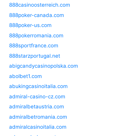
888casinoosterreich.com
888poker-canada.com
888poker-us.com
888pokerromania.com
888sportfrance.com
888starzportugal.net
abigcandycasinopolska.com
abolbet1.com
abukingcasinoitalia.com
admiral-casino-cz.com
admiralbetaustria.com
admiralbetromania.com
admiralcasinoitalia.com