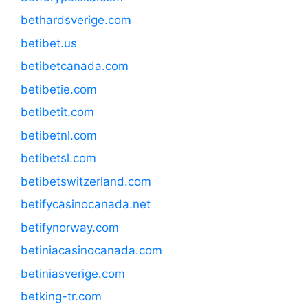
bethardsverige.com
betibet.us
betibetcanada.com
betibetie.com
betibetit.com
betibetnl.com
betibetsl.com
betibetswitzerland.com
betifycasinocanada.net
betifynorway.com
betiniacasinocanada.com
betiniasverige.com
betking-tr.com