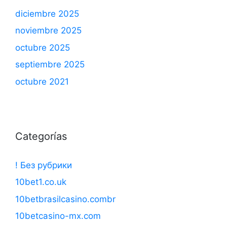
diciembre 2025
noviembre 2025
octubre 2025
septiembre 2025
octubre 2021
Categorías
! Без рубрики
10bet1.co.uk
10betbrasilcasino.combr
10betcasino-mx.com