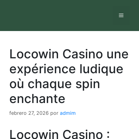
Saltar
al
Menú
contenido
Locowin Casino une
expérience ludique
où chaque spin
enchante
febrero 27, 2026
por
admim
Locowin Casino :