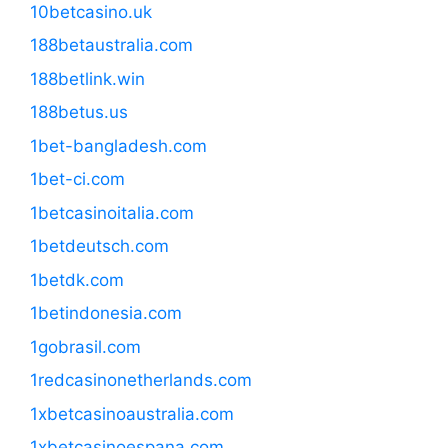
10betcasino.uk
188betaustralia.com
188betlink.win
188betus.us
1bet-bangladesh.com
1bet-ci.com
1betcasinoitalia.com
1betdeutsch.com
1betdk.com
1betindonesia.com
1gobrasil.com
1redcasinonetherlands.com
1xbetcasinoaustralia.com
1xbetcasinoespana.com