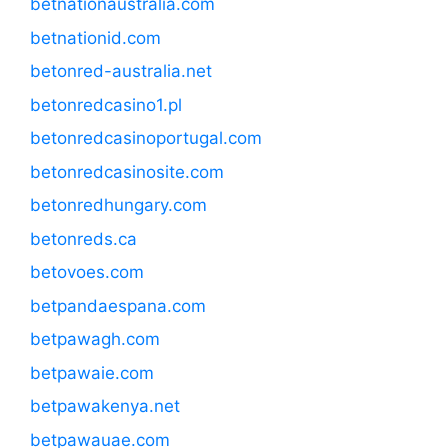
betnationaustralia.com
betnationid.com
betonred-australia.net
betonredcasino1.pl
betonredcasinoportugal.com
betonredcasinosite.com
betonredhungary.com
betonreds.ca
betovoes.com
betpandaespana.com
betpawagh.com
betpawaie.com
betpawakenya.net
betpawauae.com