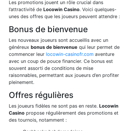
Les promotions jouent un rôle crucial dans
l’attractivité de
Locowin Casino
. Voici quelques-
unes des offres que les joueurs peuvent attendre :
Bonus de bienvenue
Les nouveaux joueurs sont accueillis avec un
généreux
bonus de bienvenue
qui leur permet de
commencer leur
locowin-casinofr.com
aventure
avec un coup de pouce financier. Ce bonus est
souvent assorti de conditions de mise
raisonnables, permettant aux joueurs d’en profiter
pleinement.
Offres régulières
Les joueurs fidèles ne sont pas en reste.
Locowin
Casino
propose régulièrement des promotions et
des tournois, notamment :