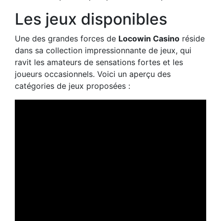
Les jeux disponibles
Une des grandes forces de
Locowin Casino
réside
dans sa collection impressionnante de jeux, qui
ravit les amateurs de sensations fortes et les
joueurs occasionnels. Voici un aperçu des
catégories de jeux proposées :