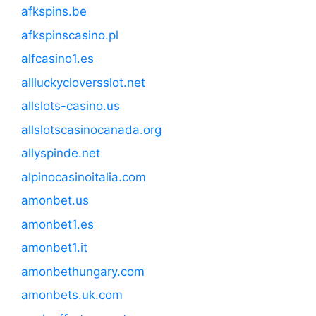
afkspins.be
afkspinscasino.pl
alfcasino1.es
allluckycloversslot.net
allslots-casino.us
allslotscasinocanada.org
allyspinde.net
alpinocasinoitalia.com
amonbet.us
amonbet1.es
amonbet1.it
amonbethungary.com
amonbets.uk.com