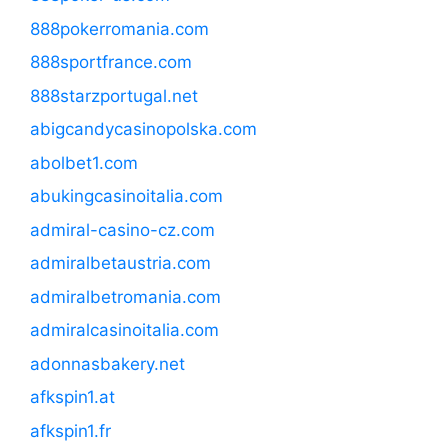
888pokerromania.com
888sportfrance.com
888starzportugal.net
abigcandycasinopolska.com
abolbet1.com
abukingcasinoitalia.com
admiral-casino-cz.com
admiralbetaustria.com
admiralbetromania.com
admiralcasinoitalia.com
adonnasbakery.net
afkspin1.at
afkspin1.fr