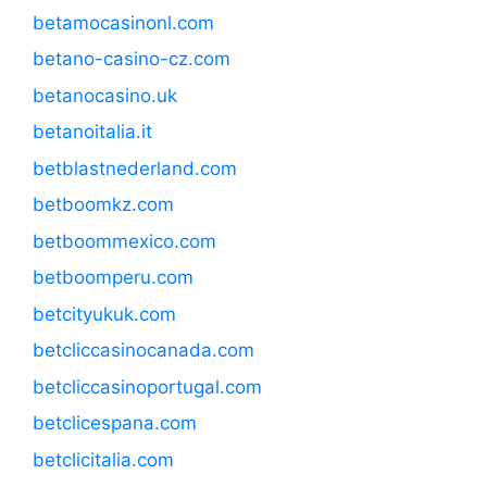
betamocasinonl.com
betano-casino-cz.com
betanocasino.uk
betanoitalia.it
betblastnederland.com
betboomkz.com
betboommexico.com
betboomperu.com
betcityukuk.com
betcliccasinocanada.com
betcliccasinoportugal.com
betclicespana.com
betclicitalia.com