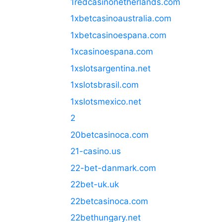
1redcasinonetherlands.com
1xbetcasinoaustralia.com
1xbetcasinoespana.com
1xcasinoespana.com
1xslotsargentina.net
1xslotsbrasil.com
1xslotsmexico.net
2
20betcasinoca.com
21-casino.us
22-bet-danmark.com
22bet-uk.uk
22betcasinoca.com
22bethungary.net