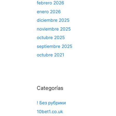
febrero 2026
enero 2026
diciembre 2025
noviembre 2025
octubre 2025
septiembre 2025
octubre 2021
Categorías
! Без рубрики
10bet1.co.uk