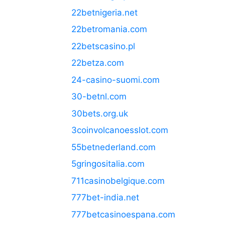
22betnigeria.net
22betromania.com
22betscasino.pl
22betza.com
24-casino-suomi.com
30-betnl.com
30bets.org.uk
3coinvolcanoesslot.com
55betnederland.com
5gringositalia.com
711casinobelgique.com
777bet-india.net
777betcasinoespana.com