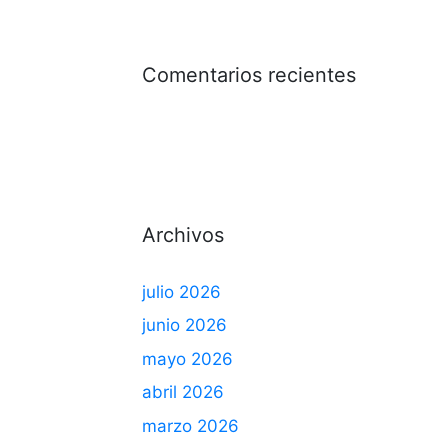
Comentarios recientes
Archivos
julio 2026
junio 2026
mayo 2026
abril 2026
marzo 2026