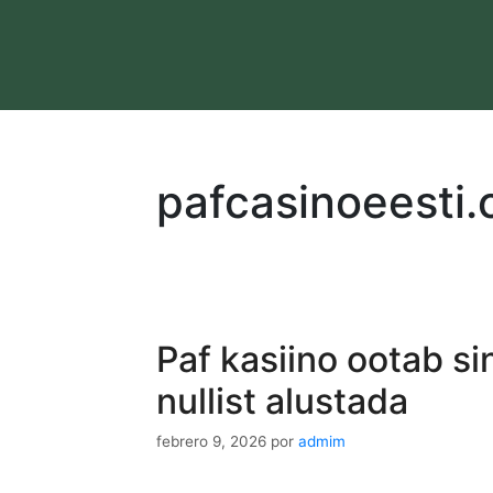
Saltar
al
contenido
pafcasinoeesti
Paf kasiino ootab s
nullist alustada
febrero 9, 2026
por
admim