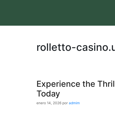
Saltar
al
contenido
rolletto-casino.
Experience the Thril
Today
enero 14, 2026
por
admim