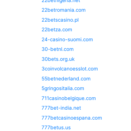
22betnigeria.net
22betromania.com
22betscasino.pl
22betza.com
24-casino-suomi.com
30-betnl.com
30bets.org.uk
3coinvolcanoesslot.com
55betnederland.com
5gringositalia.com
711casinobelgique.com
777bet-india.net
777betcasinoespana.com
777betus.us