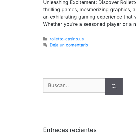
Unleashing Excitement: Discover Rollett
thrilling games, mesmerizing graphics, 
an exhilarating gaming experience that w
Whether you’re a seasoned player or a 
Categorías
rolletto-casino.us
Deja un comentario
Buscar:
Entradas recientes