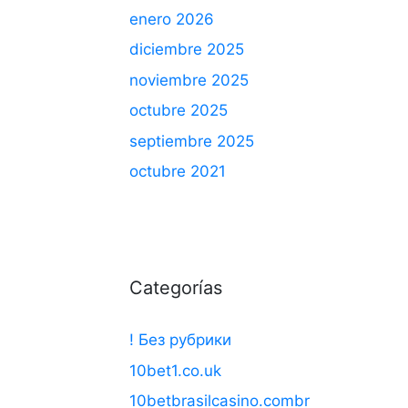
enero 2026
diciembre 2025
noviembre 2025
octubre 2025
septiembre 2025
octubre 2021
Categorías
! Без рубрики
10bet1.co.uk
10betbrasilcasino.combr