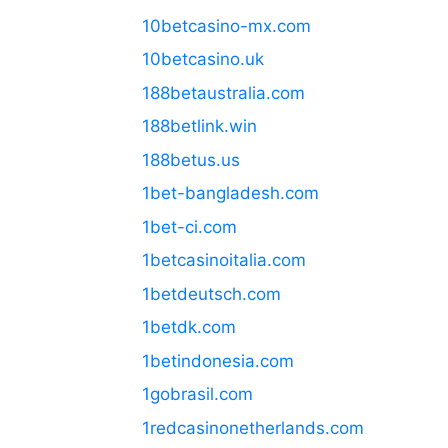
10betcasino-mx.com
10betcasino.uk
188betaustralia.com
188betlink.win
188betus.us
1bet-bangladesh.com
1bet-ci.com
1betcasinoitalia.com
1betdeutsch.com
1betdk.com
1betindonesia.com
1gobrasil.com
1redcasinonetherlands.com