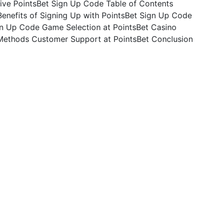
sive PointsBet Sign Up Code Table of Contents
Benefits of Signing Up with PointsBet Sign Up Code
gn Up Code Game Selection at PointsBet Casino
Methods Customer Support at PointsBet Conclusion