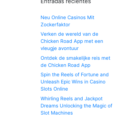
Entradas recientes
Neu Online Casinos Mit
Zockerfaktor
Verken de wereld van de
Chicken Road App met een
vleugje avontuur
Ontdek de smakelijke reis met
de Chicken Road App
Spin the Reels of Fortune and
Unleash Epic Wins in Casino
Slots Online
Whirling Reels and Jackpot
Dreams Unlocking the Magic of
Slot Machines