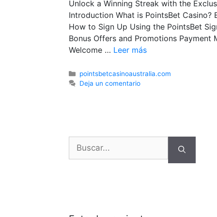
Unlock a Winning Streak with the Exclu
Introduction What is PointsBet Casino? 
How to Sign Up Using the PointsBet Si
Bonus Offers and Promotions Payment 
Welcome …
Leer más
Categorías
pointsbetcasinoaustralia.com
Deja un comentario
Buscar: