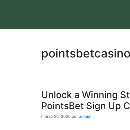
Saltar
al
contenido
pointsbetcasino
Unlock a Winning St
PointsBet Sign Up 
marzo 26, 2026
por
admim