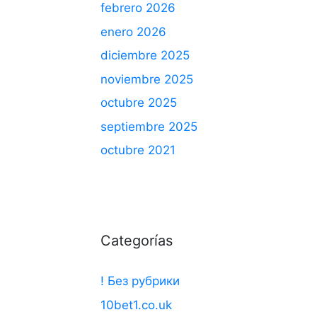
febrero 2026
enero 2026
diciembre 2025
noviembre 2025
octubre 2025
septiembre 2025
octubre 2021
Categorías
! Без рубрики
10bet1.co.uk