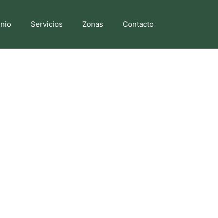
nio
Servicios
Zonas
Contacto