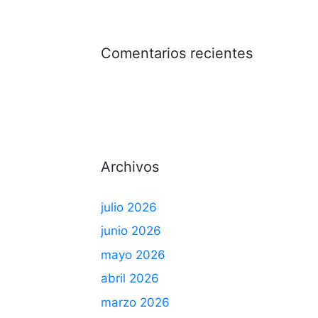
Comentarios recientes
Archivos
julio 2026
junio 2026
mayo 2026
abril 2026
marzo 2026