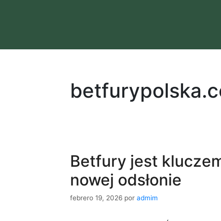
Saltar
al
contenido
betfurypolska.
Betfury jest klucze
nowej odsłonie
febrero 19, 2026
por
admim