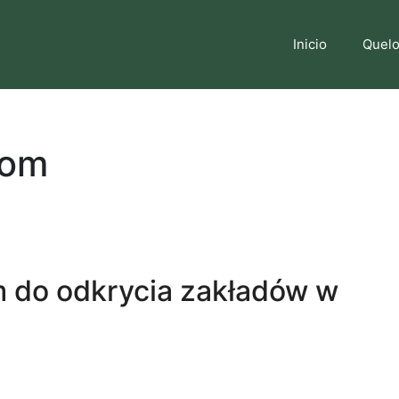
Inicio
Quelo
com
m do odkrycia zakładów w