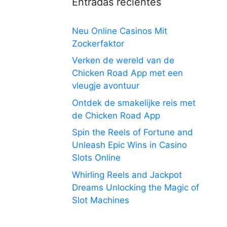
Entradas recientes
Neu Online Casinos Mit
Zockerfaktor
Verken de wereld van de
Chicken Road App met een
vleugje avontuur
Ontdek de smakelijke reis met
de Chicken Road App
Spin the Reels of Fortune and
Unleash Epic Wins in Casino
Slots Online
Whirling Reels and Jackpot
Dreams Unlocking the Magic of
Slot Machines