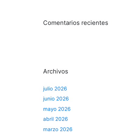
Comentarios recientes
Archivos
julio 2026
junio 2026
mayo 2026
abril 2026
marzo 2026