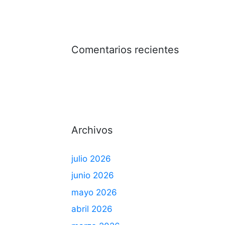
Comentarios recientes
Archivos
julio 2026
junio 2026
mayo 2026
abril 2026