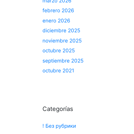
marzo 2026
febrero 2026
enero 2026
diciembre 2025
noviembre 2025
octubre 2025
septiembre 2025
octubre 2021
Categorías
! Без рубрики