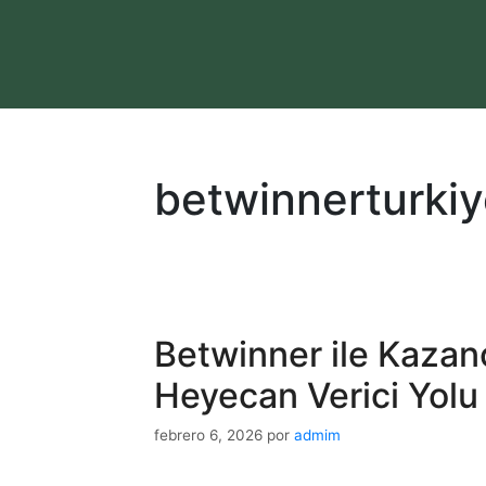
Saltar
al
contenido
betwinnerturkiy
Betwinner ile Kazan
Heyecan Verici Yolu
febrero 6, 2026
por
admim