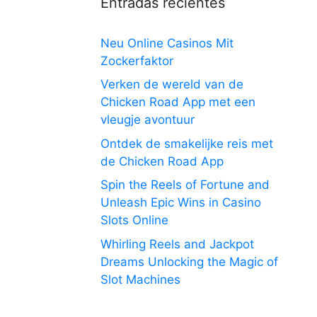
Entradas recientes
Neu Online Casinos Mit
Zockerfaktor
Verken de wereld van de
Chicken Road App met een
vleugje avontuur
Ontdek de smakelijke reis met
de Chicken Road App
Spin the Reels of Fortune and
Unleash Epic Wins in Casino
Slots Online
Whirling Reels and Jackpot
Dreams Unlocking the Magic of
Slot Machines