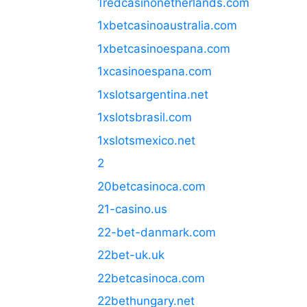
1redcasinonetherlands.com
1xbetcasinoaustralia.com
1xbetcasinoespana.com
1xcasinoespana.com
1xslotsargentina.net
1xslotsbrasil.com
1xslotsmexico.net
2
20betcasinoca.com
21-casino.us
22-bet-danmark.com
22bet-uk.uk
22betcasinoca.com
22bethungary.net