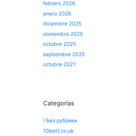
febrero 2026
enero 2026
diciembre 2025
noviembre 2025
octubre 2025
septiembre 2025
octubre 2021
Categorías
! Без рубрики
10bet1.co.uk