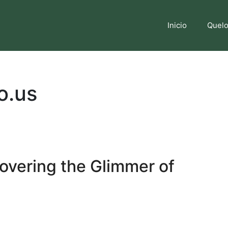
Inicio
Quelo
o.us
overing the Glimmer of