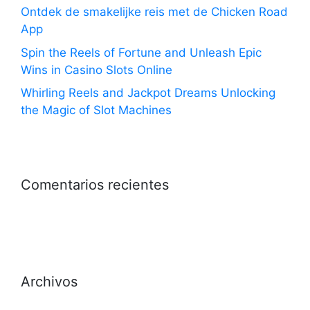
Ontdek de smakelijke reis met de Chicken Road
App
Spin the Reels of Fortune and Unleash Epic
Wins in Casino Slots Online
Whirling Reels and Jackpot Dreams Unlocking
the Magic of Slot Machines
Comentarios recientes
Archivos