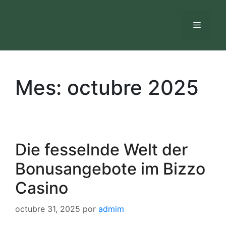
Saltar
al
Menú
contenido
Mes:
octubre 2025
Die fesselnde Welt der
Bonusangebote im Bizzo
Casino
octubre 31, 2025
por
admim