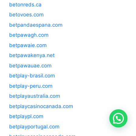
betonreds.ca
betovoes.com
betpandaespana.com
betpawagh.com
betpawaie.com
betpawakenya.net
betpawauae.com
betplay-brasil.com
betplay-peru.com
betplayaustralia.com
betplaycasinocanada.com
betplaypl.com
betplayportugal.com