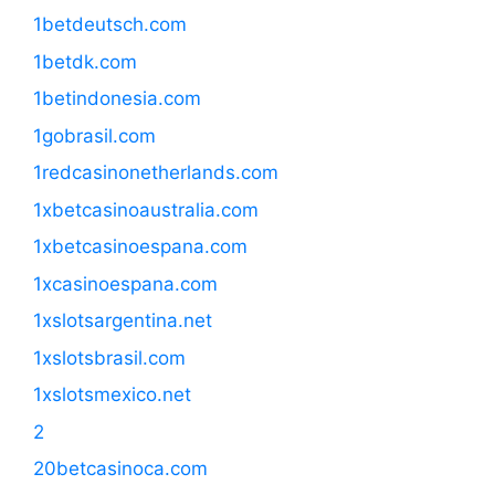
1betdeutsch.com
1betdk.com
1betindonesia.com
1gobrasil.com
1redcasinonetherlands.com
1xbetcasinoaustralia.com
1xbetcasinoespana.com
1xcasinoespana.com
1xslotsargentina.net
1xslotsbrasil.com
1xslotsmexico.net
2
20betcasinoca.com