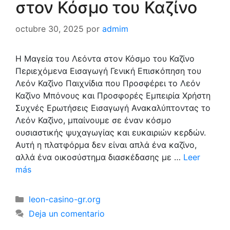
στον Κόσμο του Καζίνο
octubre 30, 2025
por
admim
Η Μαγεία του Λεόντα στον Κόσμο του Καζίνο
Περιεχόμενα Εισαγωγή Γενική Επισκόπηση του
Λεόν Καζίνο Παιχνίδια που Προσφέρει το Λεόν
Καζίνο Μπόνους και Προσφορές Εμπειρία Χρήστη
Συχνές Ερωτήσεις Εισαγωγή Ανακαλύπτοντας το
Λεόν Καζίνο, μπαίνουμε σε έναν κόσμο
ουσιαστικής ψυχαγωγίας και ευκαιριών κερδών.
Αυτή η πλατφόρμα δεν είναι απλά ένα καζίνο,
αλλά ένα οικοσύστημα διασκέδασης με …
Leer
más
Categorías
leon-casino-gr.org
Deja un comentario