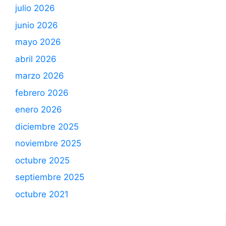
julio 2026
junio 2026
mayo 2026
abril 2026
marzo 2026
febrero 2026
enero 2026
diciembre 2025
noviembre 2025
octubre 2025
septiembre 2025
octubre 2021