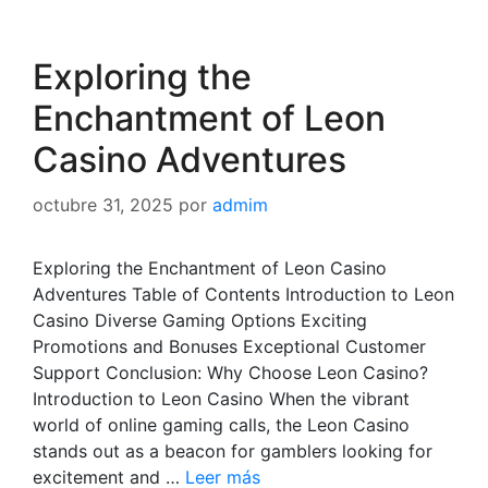
Exploring the
Enchantment of Leon
Casino Adventures
octubre 31, 2025
por
admim
Exploring the Enchantment of Leon Casino
Adventures Table of Contents Introduction to Leon
Casino Diverse Gaming Options Exciting
Promotions and Bonuses Exceptional Customer
Support Conclusion: Why Choose Leon Casino?
Introduction to Leon Casino When the vibrant
world of online gaming calls, the Leon Casino
stands out as a beacon for gamblers looking for
excitement and …
Leer más