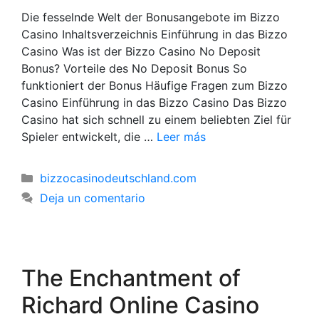
Die fesselnde Welt der Bonusangebote im Bizzo
Casino Inhaltsverzeichnis Einführung in das Bizzo
Casino Was ist der Bizzo Casino No Deposit
Bonus? Vorteile des No Deposit Bonus So
funktioniert der Bonus Häufige Fragen zum Bizzo
Casino Einführung in das Bizzo Casino Das Bizzo
Casino hat sich schnell zu einem beliebten Ziel für
Spieler entwickelt, die …
Leer más
Categorías
bizzocasinodeutschland.com
Deja un comentario
The Enchantment of
Richard Online Casino