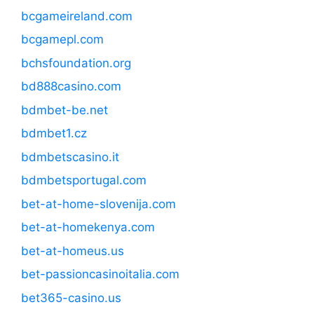
bcgameireland.com
bcgamepl.com
bchsfoundation.org
bd888casino.com
bdmbet-be.net
bdmbet1.cz
bdmbetscasino.it
bdmbetsportugal.com
bet-at-home-slovenija.com
bet-at-homekenya.com
bet-at-homeus.us
bet-passioncasinoitalia.com
bet365-casino.us