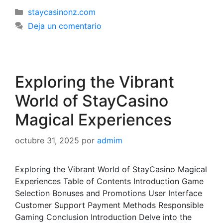
Categorías
staycasinonz.com
Deja un comentario
Exploring the Vibrant
World of StayCasino
Magical Experiences
octubre 31, 2025
por
admim
Exploring the Vibrant World of StayCasino Magical
Experiences Table of Contents Introduction Game
Selection Bonuses and Promotions User Interface
Customer Support Payment Methods Responsible
Gaming Conclusion Introduction Delve into the