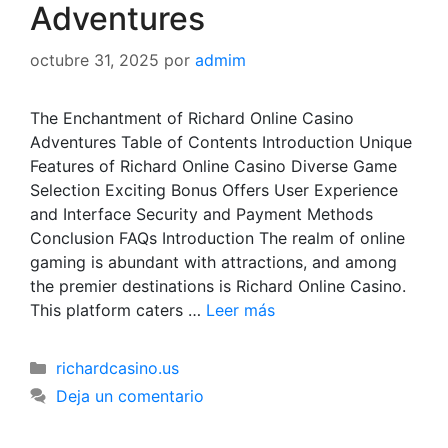
Adventures
octubre 31, 2025
por
admim
The Enchantment of Richard Online Casino
Adventures Table of Contents Introduction Unique
Features of Richard Online Casino Diverse Game
Selection Exciting Bonus Offers User Experience
and Interface Security and Payment Methods
Conclusion FAQs Introduction The realm of online
gaming is abundant with attractions, and among
the premier destinations is Richard Online Casino.
This platform caters …
Leer más
Categorías
richardcasino.us
Deja un comentario