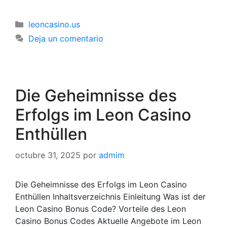
Categorías
leoncasino.us
Deja un comentario
Die Geheimnisse des
Erfolgs im Leon Casino
Enthüllen
octubre 31, 2025
por
admim
Die Geheimnisse des Erfolgs im Leon Casino
Enthüllen Inhaltsverzeichnis Einleitung Was ist der
Leon Casino Bonus Code? Vorteile des Leon
Casino Bonus Codes Aktuelle Angebote im Leon