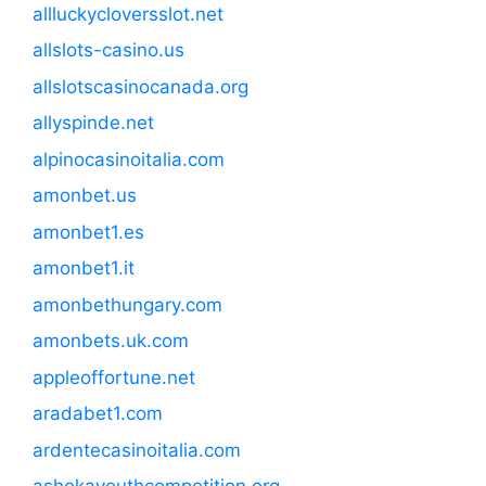
allluckycloversslot.net
allslots-casino.us
allslotscasinocanada.org
allyspinde.net
alpinocasinoitalia.com
amonbet.us
amonbet1.es
amonbet1.it
amonbethungary.com
amonbets.uk.com
appleoffortune.net
aradabet1.com
ardentecasinoitalia.com