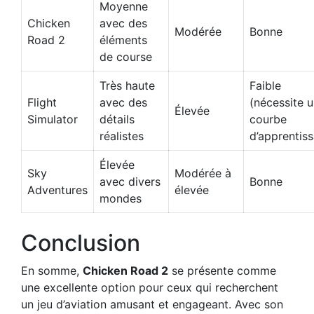
Moyenne
Chicken
avec des
Modérée
Bonne
Road 2
éléments
de course
Très haute
Faible
Flight
avec des
(nécessite 
Élevée
Simulator
détails
courbe
réalistes
d’apprentis
Élevée
Sky
Modérée à
avec divers
Bonne
Adventures
élevée
mondes
Conclusion
En somme,
Chicken Road 2
se présente comme
une excellente option pour ceux qui recherchent
un jeu d’aviation amusant et engageant. Avec son