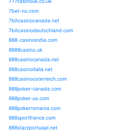
777casinouk.co.uk
7bet-no.com
7bitcasinocanada.net
7bitcasinodeutschland.com
888-casinoindia.com
8888casino.uk
888casinocanada.net
888casinoitalia.net
888casinoosterreich.com
888poker-canada.com
888poker-us.com
888pokerromania.com
888sportfrance.com
888starzportugal.net