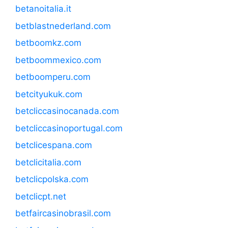
betanoitalia.it
betblastnederland.com
betboomkz.com
betboommexico.com
betboomperu.com
betcityukuk.com
betcliccasinocanada.com
betcliccasinoportugal.com
betclicespana.com
betclicitalia.com
betclicpolska.com
betclicpt.net
betfaircasinobrasil.com