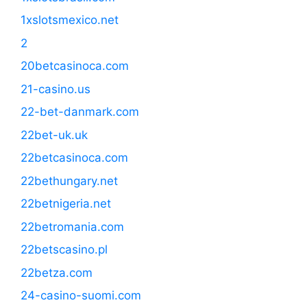
1xslotsmexico.net
2
20betcasinoca.com
21-casino.us
22-bet-danmark.com
22bet-uk.uk
22betcasinoca.com
22bethungary.net
22betnigeria.net
22betromania.com
22betscasino.pl
22betza.com
24-casino-suomi.com