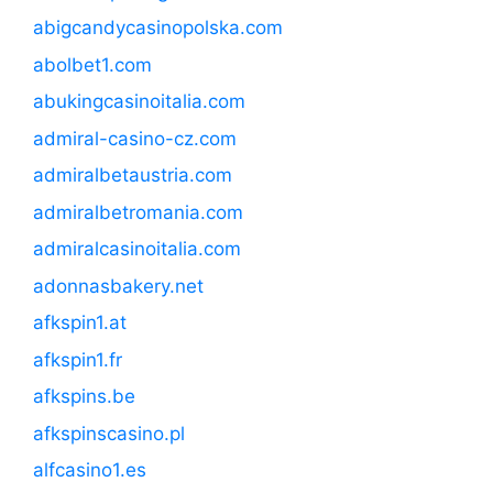
abigcandycasinopolska.com
abolbet1.com
abukingcasinoitalia.com
admiral-casino-cz.com
admiralbetaustria.com
admiralbetromania.com
admiralcasinoitalia.com
adonnasbakery.net
afkspin1.at
afkspin1.fr
afkspins.be
afkspinscasino.pl
alfcasino1.es