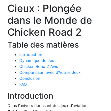
Cieux : Plongée
dans le Monde de
Chicken Road 2
Table des matières
Introduction
Dynamique de Jeu
Chicken Road 2 Avis
Comparaison avec d’Autres Jeux
Conclusion
FAQ
Introduction
Dans l’univers florissant des jeux d’aviation,