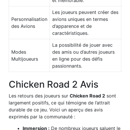
et mémorable.
Les joueurs peuvent créer des
Personnalisation
avions uniques en termes
des Avions
d’apparence et de
caractéristiques.
La possibilité de jouer avec
Modes
des amis ou d’autres joueurs
Multijoueurs
en ligne pour des défis
passionnants.
Chicken Road 2 Avis
Les retours des joueurs sur
Chicken Road 2
sont
largement positifs, ce qui témoigne de l’attrait
durable de ce jeu. Voici un aperçu des avis
exprimés par la communauté :
Immersion :
De nombreux joueurs saluent le