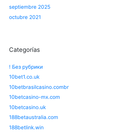
septiembre 2025
octubre 2021
Categorías
! Без рубрики
10bet1.co.uk
10betbrasilcasino.combr
10betcasino-mx.com
10betcasino.uk
188betaustralia.com
188betlink.win