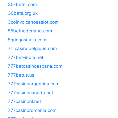
30-betnl.com
30bets.org.uk
3coinvolcanoesslot.com
55betnederland.com
5gringositalia.com
711casinobelgique.com
777bet-india.net
777betcasinoespana.com
777betus.us
777casinoargentina.com
777casinocanada.net
777casinonl.net
777casinoromania.com