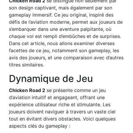
Chicken Road 2
se distingue non seulement par
son design captivant, mais également par son
gameplay immersif. Ce jeu original, inspiré des
défis de l’aviation moderne, permet aux joueurs de
s’embarquer dans une aventure palpitante, où
chaque vol est rempli d’embûches et de surprises.
Dans cet article, nous allons examiner diverses
facettes de ce jeu, notamment son gameplay, les
avis des joueurs, et une comparaison avec d’autres
titres similaires.
Dynamique de Jeu
Chicken Road 2
se présente comme un jeu
d’aviation intuitif et engageant, offrant une
expérience utilisateur riche et stimulante. Les
joueurs doivent naviguer à travers un vaste ciel
tout en évitant divers obstacles. Voici quelques
aspects clés du gameplay :