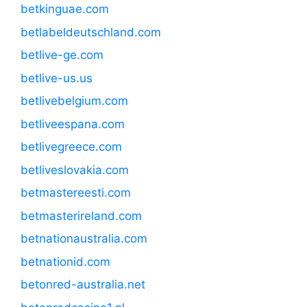
betkinguae.com
betlabeldeutschland.com
betlive-ge.com
betlive-us.us
betlivebelgium.com
betliveespana.com
betlivegreece.com
betliveslovakia.com
betmastereesti.com
betmasterireland.com
betnationaustralia.com
betnationid.com
betonred-australia.net