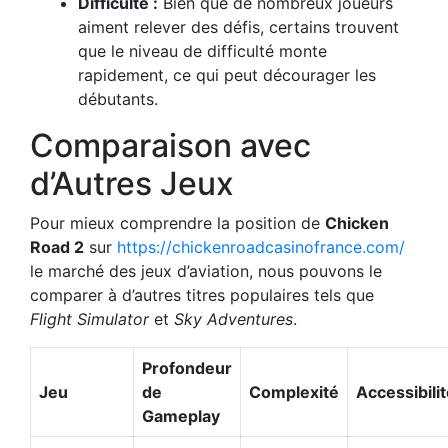
Difficulté :
Bien que de nombreux joueurs
aiment relever des défis, certains trouvent
que le niveau de difficulté monte
rapidement, ce qui peut décourager les
débutants.
Comparaison avec
d’Autres Jeux
Pour mieux comprendre la position de
Chicken
Road 2
sur
https://chickenroadcasinofrance.com/
le marché des jeux d’aviation, nous pouvons le
comparer à d’autres titres populaires tels que
Flight Simulator
et
Sky Adventures
.
Profondeur
Jeu
de
Complexité
Accessibili
Gameplay