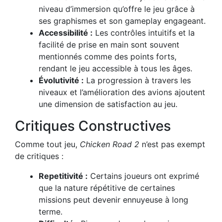
niveau d’immersion qu’offre le jeu grâce à
ses graphismes et son gameplay engageant.
Accessibilité :
Les contrôles intuitifs et la
facilité de prise en main sont souvent
mentionnés comme des points forts,
rendant le jeu accessible à tous les âges.
Évolutivité :
La progression à travers les
niveaux et l’amélioration des avions ajoutent
une dimension de satisfaction au jeu.
Critiques Constructives
Comme tout jeu,
Chicken Road 2
n’est pas exempt
de critiques :
Repetitivité :
Certains joueurs ont exprimé
que la nature répétitive de certaines
missions peut devenir ennuyeuse à long
terme.