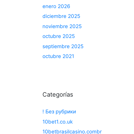
enero 2026
diciembre 2025
noviembre 2025
octubre 2025
septiembre 2025
octubre 2021
Categorías
! Без рубрики
10bet1.co.uk
10betbrasilcasino.combr