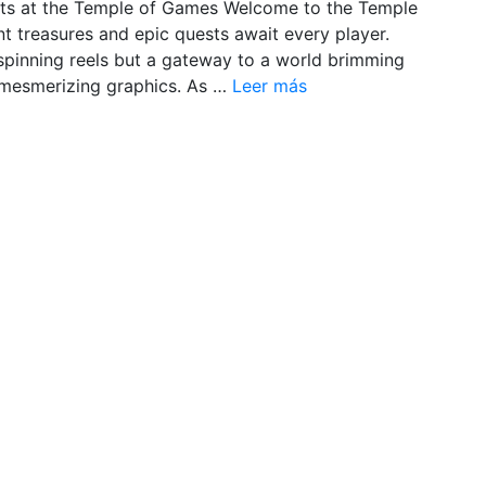
lots at the Temple of Games Welcome to the Temple
t treasures and epic quests await every player.
r spinning reels but a gateway to a world brimming
d mesmerizing graphics. As …
Leer más