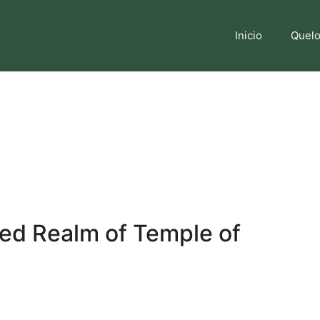
Inicio
Quelo
ed Realm of Temple of