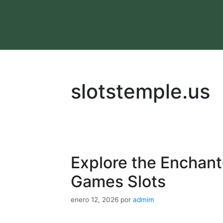
Saltar
al
contenido
slotstemple.us
Explore the Enchant
Games Slots
enero 12, 2026
por
admim