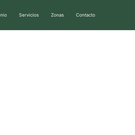
nio
Servicios
Zonas
Contacto