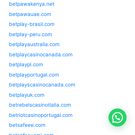
betpawakenya.net
betpawauae.com
betplay-brasil.com
betplay-peru.com
betplayaustralia.com
betplaycasinocanada.com
betplaypl.com
betplayportugal.com
betplayscasinocanada.com
betplayuk.com
betrebelscasinoitalia.com
betriotcasinoportugal.com
betsafeee.com