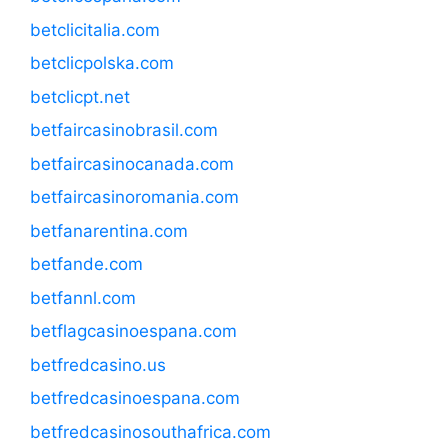
betclicitalia.com
betclicpolska.com
betclicpt.net
betfaircasinobrasil.com
betfaircasinocanada.com
betfaircasinoromania.com
betfanarentina.com
betfande.com
betfannl.com
betflagcasinoespana.com
betfredcasino.us
betfredcasinoespana.com
betfredcasinosouthafrica.com