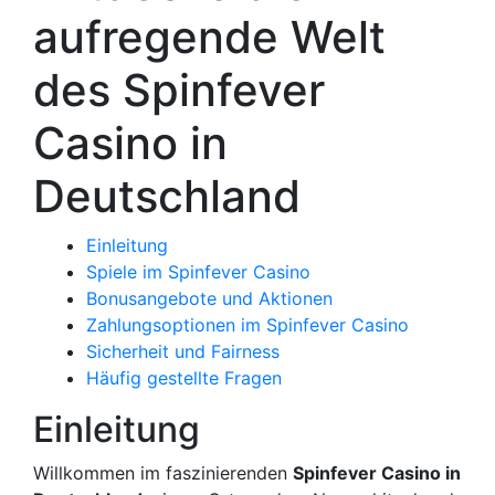
aufregende Welt
des Spinfever
Casino in
Deutschland
Einleitung
Spiele im Spinfever Casino
Bonusangebote und Aktionen
Zahlungsoptionen im Spinfever Casino
Sicherheit und Fairness
Häufig gestellte Fragen
Einleitung
Willkommen im faszinierenden
Spinfever Casino in