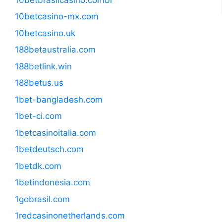
10betcasino-mx.com
10betcasino.uk
188betaustralia.com
188betlink.win
188betus.us
1bet-bangladesh.com
1bet-ci.com
1betcasinoitalia.com
1betdeutsch.com
1betdk.com
1betindonesia.com
1gobrasil.com
1redcasinonetherlands.com