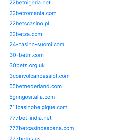
22betnigeria.net
22betromania.com
22betscasino.pl
22betza.com
24-casino-suomi.com
30-betnl.com
30bets.org.uk
3coinvolcanoesslot.com
55betnederland.com
5gringositalia.com
711casinobelgique.com
777bet-india.net
777betcasinoespana.com
777betus.us