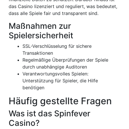
das Casino lizenziert und reguliert, was bedeutet,
dass alle Spiele fair und transparent sind.
Maßnahmen zur
Spielersicherheit
SSL-Verschlüsselung für sichere
Transaktionen
Regelmäßige Überprüfungen der Spiele
durch unabhängige Auditoren
Verantwortungsvolles Spielen:
Unterstützung für Spieler, die Hilfe
benötigen
Häufig gestellte Fragen
Was ist das Spinfever
Casino?